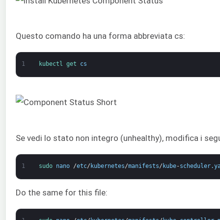
Questo comando ha una forma abbreviata cs:
1
kubectl 
get 
cs
Se vedi lo stato non integro (unhealthy), modifica i s
1
sudo 
nano
/
etc
/
kubernetes
/
manifests
/
kube
-
scheduler
.
y
Do the same for this file: