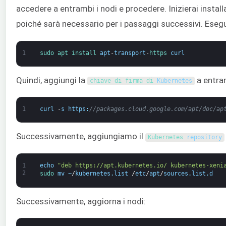
accedere a entrambi i nodi e procedere. Inizierai instal
poiché sarà necessario per i passaggi successivi. Eseg
1
sudo 
apt 
install 
apt
-
transport
-
https 
curl
Quindi, aggiungi la
a entra
chiave di firma 
di 
Kubernetes
1
curl
-
s
https
:
//packages.cloud.google.com/apt/doc/ap
Successivamente, aggiungiamo il
Kubernetes 
repository
1
echo
"deb https://apt.kubernetes.io/ kubernetes-xeni
2
sudo 
mv
~
/
kubernetes
.
list
/
etc
/
apt
/
sources
.
list
.
d
Successivamente, aggiorna i nodi: