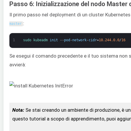
Passo 6: Inizializzazione del nodo Master
Il primo passo nel deployment di un cluster Kubernetes 
:
master
1
sudo 
kubeadm 
init
--
pod
-
network
-
cidr
=
10.244.0.0
/
16
Se esegui il comando precedente e il tuo sistema non s
avvierà:
Nota:
Se stai creando un ambiente di produzione, è un
questo tutorial a scopo di apprendimento, puoi aggiung