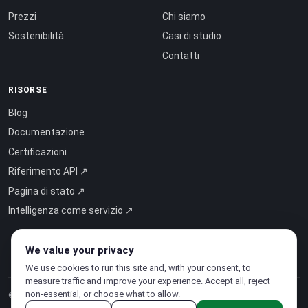
Prezzi
Chi siamo
Sostenibilità
Casi di studio
Contatti
RISORSE
Blog
Documentazione
Certificazioni
Riferimento API ↗
Pagina di stato ↗
Intelligenza come servizio ↗
We value your privacy
We use cookies to run this site and, with your consent, to
measure traffic and improve your experience. Accept all, reject
non-essential, or choose what to allow.
© 2026 CloudSigma Holding AG.
Tutti i diritti riservati
.