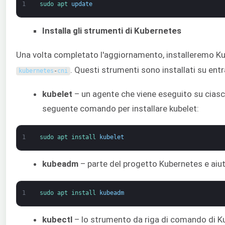
1
sudo 
apt 
update
Installa gli strumenti di Kubernetes
Una volta completato l'aggiornamento, installeremo K
. Questi strumenti sono installati su ent
kubernetes
-
cni
kubelet
– un agente che viene eseguito su ciascun
seguente comando per installare kubelet:
1
sudo 
apt 
install 
kubelet
kubeadm
– parte del progetto Kubernetes e aiut
1
sudo 
apt 
install 
kubeadm
kubectl
– lo strumento da riga di comando di Ku