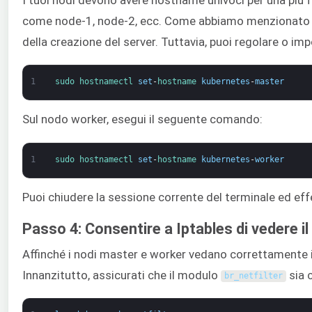
come node-1, node-2, ecc. Come abbiamo menzionato 
della creazione del server. Tuttavia, puoi regolare o im
1
sudo 
hostnamectl 
set
-
hostname 
kubernetes
-
master
Sul nodo worker, esegui il seguente comando:
1
sudo 
hostnamectl 
set
-
hostname 
kubernetes
-
worker
Puoi chiudere la sessione corrente del terminale ed e
Passo 4: Consentire a Iptables di vedere il
Affinché i nodi master e worker vedano correttamente il
Innanzitutto, assicurati che il modulo
sia 
br_netfilter