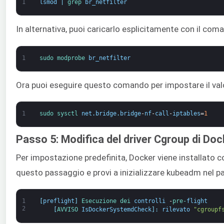
1
lsmod
|
grep 
br_netfilter
In alternativa, puoi caricarlo esplicitamente con il com
1
sudo 
modprobe 
br_netfilter
Ora puoi eseguire questo comando per impostare il val
1
sudo 
sysctl 
net
.
bridge
.
bridge
-
nf
-
call
-
iptables
=
1
Passo 5: Modifica del driver Cgroup di Doc
Per impostazione predefinita, Docker viene installato 
questo passaggio e provi a inizializzare kubeadm nel pa
1
[
preflight
]
Esecuzione dei 
controlli 
-
pre-
flight
2
[
AVVISO 
IsDockerSystemdCheck
]
:
rilevato
"cgroupf