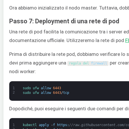
Ora abbiamo inizializzato il nodo master. Tuttavia, dob
Passo 7: Deployment di una rete di pod
Una rete di pod facilita la comunicazione tra i server e
documentazione ufficiale. Utilizzeremo la rete di pod
F
Prima di distribuire la rete pod, dobbiamo verificare lo s
devi prima aggiungere una
per crear
regola del 
firewall
nodi worker:
1
sudo 
ufw 
allow
6443
2
sudo 
ufw 
allow
6443
/
tcp
Dopodiché, puoi eseguire i seguenti due comandi per dis
1
kubectl 
apply
-
f
https
:
//raw.githubusercontent.com/c