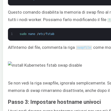
Questo comando disabilita la memoria di swap fino al r
tutti i nodi worker. Possiamo farlo modificando il file
f
1
sudo 
nano
/
etc
/
fstab
All'interno del file, commenta la riga
come most
swapfile
Se non vedi la riga swapfile, ignorala semplicemente. Sal
memoria di swap rimarranno disattivate, anche dopo il r
Passo 3: Impostare hostname univoci
I tuoi nodi devono avere hostname univoci per una più fa