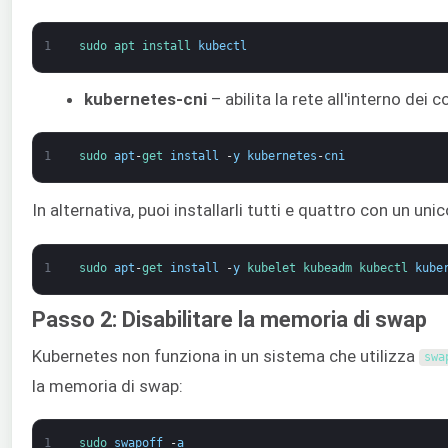
1
sudo 
apt 
install 
kubectl
kubernetes-cni
– abilita la rete all'interno de
1
sudo 
apt
-
get 
install
-
y
kubernetes
-
cni
In alternativa, puoi installarli tutti e quattro con un u
1
sudo 
apt
-
get 
install
-
y
kubelet 
kubeadm 
kubectl 
kube
Passo 2: Disabilitare la memoria di swap
Kubernetes non funziona in un sistema che utilizza
swa
la memoria di swap:
1
sudo 
swapoff
-
a