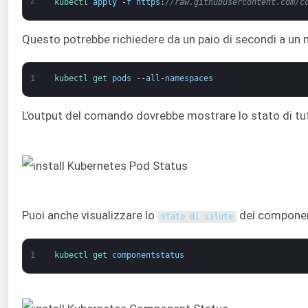
2
kubectl 
apply
-
f
https
:
//raw.githubusercontent.com/c
Questo potrebbe richiedere da un paio di secondi a un 
1
kubectl 
get 
pods
--
all
-
namespaces
L'output del comando dovrebbe mostrare lo stato di tutt
Puoi anche visualizzare lo
dei componen
stato di salute
1
kubectl 
get 
componentstatus