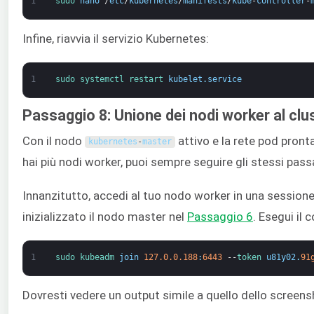
1
sudo 
nano
/
etc
/
kubernetes
/
manifests
/
kube
-
controller
-
Infine, riavvia il servizio Kubernetes:
1
sudo 
systemctl 
restart 
kubelet
.
service
Passaggio 8: Unione dei nodi worker al cl
Con il nodo
attivo e la rete pod pront
kubernetes
-
master
hai più nodi worker, puoi sempre seguire gli stessi pass
Innanzitutto, accedi al tuo nodo worker in una sessione
inizializzato il nodo master nel
Passaggio 6
. Esegui il
1
sudo 
kubeadm 
join
127.0.0.188
:
6443
--
token 
u81y02
.
91
Dovresti vedere un output simile a quello dello screens