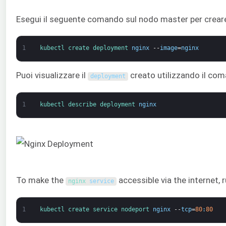
Esegui il seguente comando sul nodo master per crear
1
kubectl 
create 
deployment 
nginx
--
image
=
nginx
Puoi visualizzare il
creato utilizzando il co
deployment
1
kubectl 
describe 
deployment 
nginx
To make the
accessible via the internet,
nginx 
service
1
kubectl 
create 
service 
nodeport 
nginx
--
tcp
=
80
:
80