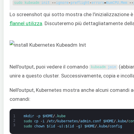
sudo 
kubeadm 
init
--
ignore
-
preflight
-
errors
=
NumCPU
,
Mem
--
Lo screenshot qui sotto mostra che l'inizializzazione è 
flannel utilizza
. Discuteremo più dettagliatamente dell
Nell'output, puoi vedere il comando
(abbiam
kubeadm 
join
unire a questo cluster. Successivamente, copia e incoll
Nell'output, Kubernetes mostra anche alcuni comandi ag
comandi:
1
mkdir
-
p
$
HOME
/
.
kube
2
sudo 
cp
-
i
/
etc
/
kubernetes
/
admin
.
conf
$
HOME
/
.
kube
/
co
3
sudo 
chown
$
(
id
-
u
)
:
$
(
id
-
g
)
$
HOME
/
.
kube
/
config