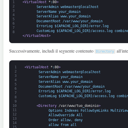
1
<VirtualHost 
*
:
80
>
2
       ServerAdmin webmaster@localhost 
3
       ServerName your_domain
4
       ServerAlias www.your_domain 
5
       DocumentRoot /var/www/your_domain
6
       ErrorLog ${APACHE_LOG_DIR}/error.log 
7
       CustomLog ${APACHE_LOG_DIR}/access.log combin
8
</VirtualHost>
Successivamente, includi il seguente contenuto
all'int
Directory
1
<VirtualHost 
*
:
80
>
2
       ServerAdmin webmaster@localhost 
3
       ServerName your_domain
4
       ServerAlias www.your_domain 
5
       DocumentRoot /var/www/your_domain
6
       ErrorLog ${APACHE_LOG_DIR}/error.log 
7
       CustomLog ${APACHE_LOG_DIR}/access.log combi
8
9
<Directory 
/var/www/tuo
_
dominio
>
10
11
            Options Indexes FollowSymLinks MultiVie
12
            AllowOverride All
13
            Order allow, deny
14
            allow from all 
15