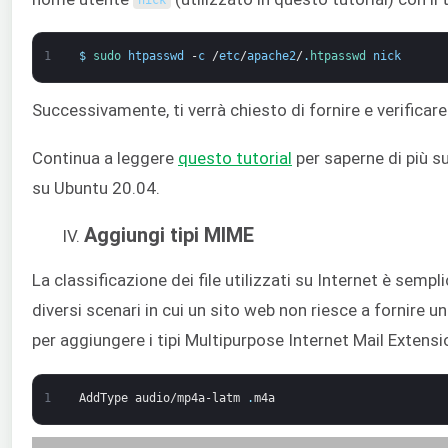
nick
1
$
sudo 
htpasswd
-
c
/
etc
/
apache2
/
.
htpasswd 
nick
Successivamente, ti verrà chiesto di fornire e verificar
Continua a leggere
questo tutorial
per saperne di più s
su Ubuntu 20.04.
Aggiungi tipi MIME
La classificazione dei file utilizzati su Internet è sempl
diversi scenari in cui un sito web non riesce a fornire un
per aggiungere i tipi Multipurpose Internet Mail Extensi
1
AddType
audio/mp4a-latm
.
m4a