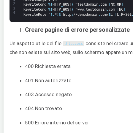
2
RewriteCond
%
{
HTTP
_
HOST
}
^testdomain
.
com
[
NC
,
OR
]
3
RewriteCond
%
{
HTTP
_
HOST
}
^www
.
testdomain
.
com
[
NC
]
4
RewriteRule
^
(
.
*
)
$
http
:
//demodomain
.
com/
$
1
[
L
,
R=301
Creare pagine di errore personalizzate
Un aspetto utile del file
consiste nel creare u
.
htaccess
che non esiste sul sito web, sullo schermo appare un m
400 Richiesta errata
401 Non autorizzato
403 Accesso negato
404 Non trovato
500 Errore interno del server