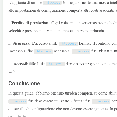
L'aggiunta di un file
è innegabilmente una mossa intelli
.
htaccess
alle impostazioni di configurazione comporta altri costi associati. 
i. Perdita di prestazioni
: Ogni volta che un server scansiona la di
velocità e prestazioni diventa una preoccupazione primaria.
ii. Sicurezza
: L'accesso ai file
fornisce il controllo co
.
htaccess
l'accesso al file
accesso al
file,
che a su
.
htaccess
.
htaccess
iii. Accessibilità
: I file
devono essere gestiti con la mas
.
htaccess
web.
Conclusione
In questa guida, abbiamo ottenuto un'idea completa su come abilita
file deve essere utilizzato. Sfrutta i file
per 
.
htaccess
.
htaccess
questo file di configurazione che non devono essere ignorate. In po
dell’utente.