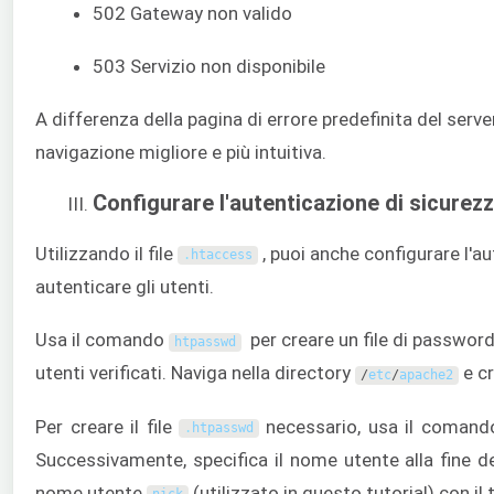
502 Gateway non valido
503 Servizio non disponibile
A differenza della pagina di errore predefinita del server 
navigazione migliore e più intuitiva.
Configurare l'autenticazione di sicurez
Utilizzando il file
, puoi anche configurare l'au
.
htaccess
autenticare gli utenti.
Usa il comando
per creare un file di password
htpasswd
utenti verificati. Naviga nella directory
e cr
/
etc
/
apache2
Per creare il file
necessario, usa il coman
.
htpasswd
Successivamente, specifica il nome utente alla fine de
nome utente
(utilizzato in questo tutorial) con i