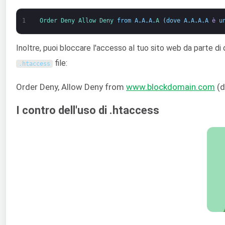
1
Order 
Deny 
Allow 
Deny 
from
A
.
A
.
A
.
A
(
dove
A
.
A
.
A
.
A
è
u
Inoltre, puoi bloccare l'accesso al tuo sito web da parte di
file:
.
htaccess
Order Deny, Allow Deny from
www.blockdomain.com
(
I contro dell'uso di .htaccess