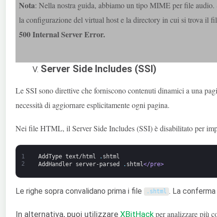
Nota
: Nella nostra guida, abbiamo un tipo MIME per file audio. Sos
la configurazione del virtual host e la directory in cui si trova il fi
500 Internal Server Error.
Server Side Includes (SSI)
Le SSI sono direttive che forniscono contenuti dinamici a una pa
necessità di aggiornare esplicitamente ogni pagina.
Nei file HTML, il Server Side Includes (SSI) è disabilitato per imp
1
AddType
text/html
.
shtml
2
AddHandler
server-parsed
.
shtml
</pre>
Le righe sopra convalidano prima i file
. La conferma v
.
shtml
per analizzare più c
In alternativa, puoi utilizzare
XBitHack