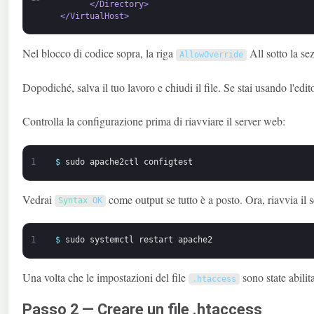
</Directory>
</VirtualHost>
Nel blocco di codice sopra, la riga
All sotto la se
AllowOverride
Dopodiché, salva il tuo lavoro e chiudi il file. Se stai usando l'edit
Controlla la configurazione prima di riavviare il server web:
1
$
sudo
apache2ctl
configtest
Vedrai
come output se tutto è a posto. Ora, riavvia il s
Syntax 
OK
1
$
sudo
systemctl
restart
apache2
Una volta che le impostazioni del file
sono state abilit
.
htaccess
Passo 2 — Creare un file .htaccess