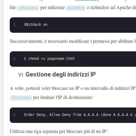
file
per utilizzare
e richiedere ad Apache di c
.
htaccess
XbitHAck
1
XBitHack
on
Successivamente, è necessario modificare i permessi per abilitare l
1
$
chmod
+x
pagename
.
html
Gestione degli indirizzi IP
A volte, potresti voler bloccare un IP o un intervallo di indirizzi IP 
per limitare l'IP di destinazione:
.
htaccess
1
Order
Deny
,
Allow
Deny
from
A
.
A
.
A
.
A
(
dove
A
.
A
.
A
.
A
è
Utilizza una riga separata per bloccare più di un IP: