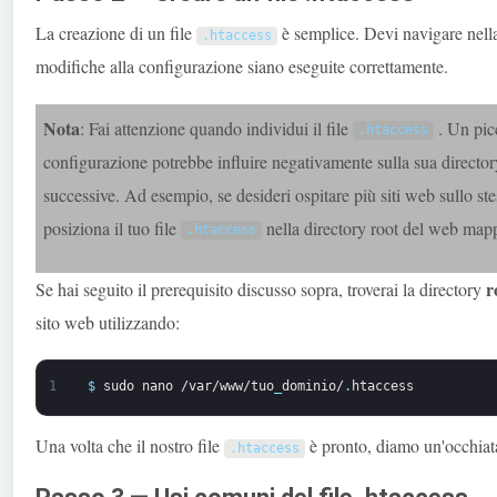
La creazione di un file
è semplice. Devi navigare nella 
.
htaccess
modifiche alla configurazione siano eseguite correttamente.
Nota
: Fai attenzione quando individui il file
. Un picc
.
htaccess
configurazione potrebbe influire negativamente sulla sua directory
successive. Ad esempio, se desideri ospitare più siti web sullo st
posiziona il tuo file
nella directory root del web mapp
.
htaccess
r
Se hai seguito il prerequisito discusso sopra, troverai la directory
sito web utilizzando:
1
$
sudo
nano
/var/www/tuo
_
dominio/
.
htaccess
Una volta che il nostro file
è pronto, diamo un'occhiata
.
htaccess