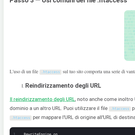
Passo 3 — Usi comuni del file .htaccess
L'uso di un file
sul tuo sito comporta una serie di vant
.
htaccess
Reindirizzamento degli URL
Il reindirizzamento degli URL
, noto anche come inoltro U
dominio a un altro URL. Puoi utilizzare il file
p
.
htaccess
per mappare l'URL di origine all'URL di destin
.
htaccess
1
RewriteEngine
on