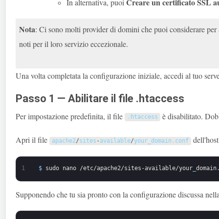
Creare un certificato SSL 
In alternativa, puoi
Nota
: Ci sono molti provider di domini che puoi considerare per
noti per il loro servizio eccezionale.
Una volta completata la configurazione iniziale, accedi al tuo ser
Passo 1 — Abilitare il file .htaccess
Per impostazione predefinita, il file
è disabilitato. Dob
.
htaccess
Apri il file
dell'host
apache2
/
sites
-
available
/
your_domain
.
conf
1
$
sudo
nano
/etc/apache2/sites-available/your
_
domain
Supponendo che tu sia pronto con la configurazione discussa nell