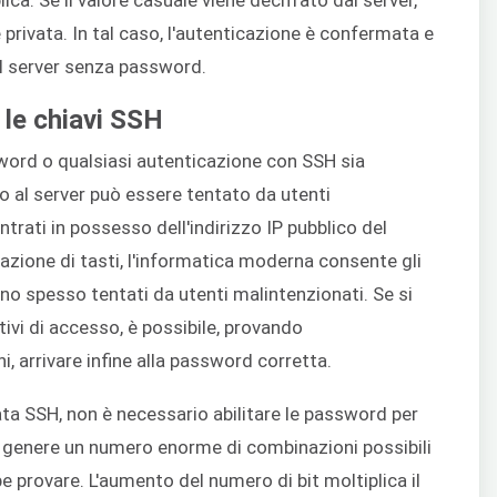
lica. Se il valore casuale viene decifrato dal server,
e privata. In tal caso, l'autenticazione è confermata e
al server senza password.
 le chiavi SSH
word o qualsiasi autenticazione con SSH sia
 al server può essere tentato da utenti
trati in possesso dell'indirizzo IP pubblico del
azione di tasti, l'informatica moderna consente gli
o spesso tentati da utenti malintenzionati. Se si
vi di accesso, è possibile, provando
 arrivare infine alla password corretta.
ata SSH, non è necessario abilitare le password per
n genere un numero enorme di combinazioni possibili
 provare. L'aumento del numero di bit moltiplica il