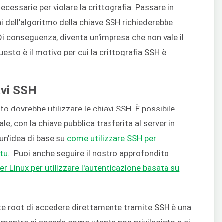
cessarie per violare la crittografia. Passare in
i dell'algoritmo della chiave SSH richiederebbe
i conseguenza, diventa un'impresa che non vale il
sto è il motivo per cui la crittografia SSH è
avi SSH
o dovrebbe utilizzare le chiavi SSH. È possibile
e, con la chiave pubblica trasferita al server in
 un'idea di base su
come utilizzare SSH per
ntu
. Puoi anche seguire il nostro approfondito
er Linux per utilizzare l'autenticazione basata su
te root di accedere direttamente tramite SSH è una
mentre si accede come utente non privilegiato e si