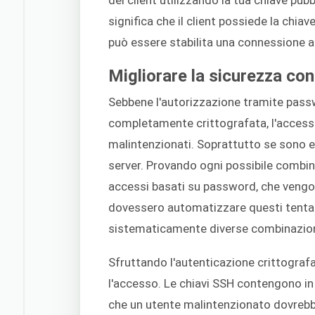
del client utilizzando la tua chiave pubb
significa che il client possiede la chiav
può essere stabilita una connessione 
Migliorare la sicurezza con
Sebbene l'autorizzazione tramite pass
completamente crittografata, l'accesso
malintenzionati. Soprattutto se sono en
server. Provando ogni possibile combin
accessi basati su password, che vengon
dovessero automatizzare questi tentati
sistematicamente diverse combinazioni,
Sfruttando l'autenticazione crittograf
l'accesso. Le chiavi SSH contengono i
che un utente malintenzionato dovrebbe