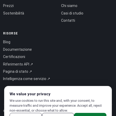
Prezzi
Chi siamo
Sostenibilità
Casi di studio
Contatti
RISORSE
Blog
Documentazione
Certificazioni
Riferimento API ↗
Pagina di stato ↗
Intelligenza come servizio ↗
We value your privacy
We use cookies to run this site and, with your consent, to
measure traffic and improve your experience. Accept all, reject
non-essential, or choose what to allow.
© 2026 CloudSigma Holding AG.
Tutti i diritti riservati
.