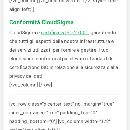
[/vc_column] [vc_column width=”1/2″ style=”text-
align: left;”]
Conformità CloudSigma
CloudSigma è
certificata ISO 27001
, garantendo
che tutti gli aspetti della nostra infrastruttura e
dei servizi utilizzati per fornire e gestire il tuo
cloud siano conformi al più elevato standard di
certificazione ISO in relazione alla sicurezza e alla
privacy dei dati.
[/vc_column] [/row]
[vc_row class=”x center-text” no_margin=”true”
inner_container=”true” padding_top=”0″
padding_bottom=”0″] [vc_column width=”1/2″
style=”text-align: left;”]