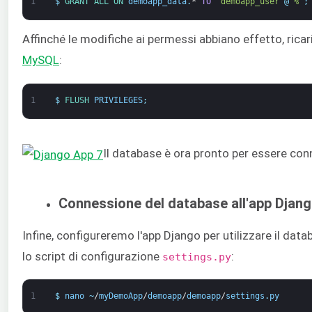
1
$
GRANT 
ALL 
ON 
demoapp_data
.
*
TO
'demoapp_user'
@
'%'
;
Affinché le modifiche ai permessi abbiano effetto, ricar
MySQL
:
1
$
FLUSH 
PRIVILEGES
;
Il database è ora pronto per essere con
Connessione del database all'app Djan
Infine, configureremo l'app Django per utilizzare il datab
lo script di configurazione
:
settings.py
1
$
nano
~
/
myDemoApp
/
demoapp
/
demoapp
/
settings
.
py