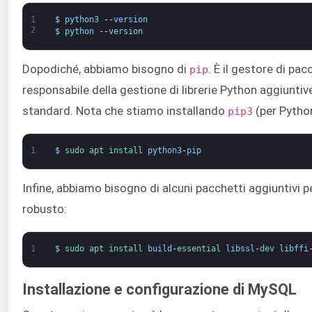
1
$
python3
--
version
2
$
python
--
version
Dopodiché, abbiamo bisogno di
. È il gestore di pa
pip
responsabile della gestione di librerie Python aggiuntive
standard. Nota che stiamo installando
(per Python
pip3
1
$
sudo 
apt 
install 
python3
-
pip
Infine, abbiamo bisogno di alcuni pacchetti aggiuntivi
robusto:
1
$
sudo 
apt 
install 
build
-
essential 
libssl
-
dev 
libffi
Installazione e configurazione di MySQL