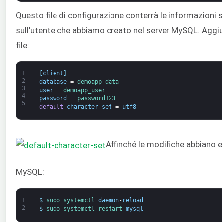
Questo file di configurazione conterrà le informazioni
sull'utente che abbiamo creato nel server MySQL. Aggiung
file:
1
[
client
]
2
database
=
demoapp_data
3
user
=
demoapp_user
4
password
=
password123
5
default
-
character
-
set
=
utf8
Affinché le modifiche abbiano e
MySQL:
1
$
sudo 
systemctl 
daemon
-
reload
2
$
sudo 
systemctl 
restart 
mysql