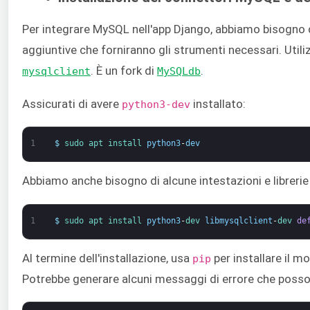
Per integrare MySQL nell'app Django, abbiamo bisogno d
aggiuntive che forniranno gli strumenti necessari. Util
. È un fork di
.
mysqlclient
MySQLdb
Assicurati di avere
installato:
python3-dev
1
$
sudo 
apt 
install 
python3
-
dev
Abbiamo anche bisogno di alcune intestazioni e libreri
1
$
sudo 
apt 
install 
python3
-
dev 
libmysqlclient
-
dev 
de
Al termine dell'installazione, usa
per installare il 
pip
Potrebbe generare alcuni messaggi di errore che posso