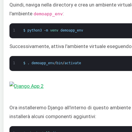
Quindi, naviga nella directory e crea un ambiente virtu
l'ambiente
:
demoapp_env
1
$
python3
-
m
venv 
demoapp_env
Successivamente, attiva l'ambiente virtuale eseguendo 
1
$
.
demoapp_env
/
bin
/
activate
Ora installeremo Django all'interno di questo ambiente 
installerà alcuni componenti aggiuntivi: