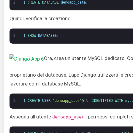
1
$
CREATE 
DATABASE 
demoapp_data
;
Quindi, verifica la creazione:
1
$
SHOW 
DATABASES
;
Ora, crea un utente MySQL dedicato. 
proprietario del database. L'app Django utilizzerà le cre
lavorare con il database MySQL:
1
$
CREATE 
USER
'demoapp_user'
@
'%'
IDENTIFIED 
WITH 
mys
Assegna all'utente
i permessi completi 
demoapp_user