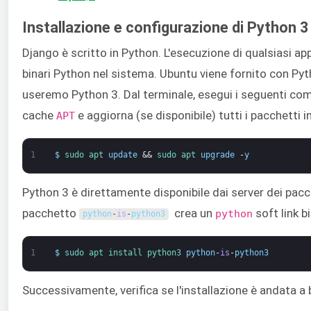
Installazione e configurazione di Python 3
Django è scritto in Python. L'esecuzione di qualsiasi app
binari Python nel sistema. Ubuntu viene fornito con Pyth
useremo Python 3. Dal terminale, esegui i seguenti com
cache
e aggiorna (se disponibile) tutti i pacchetti in
APT
1
$
sudo 
apt 
update
&&
sudo 
apt 
upgrade
-
y
Python 3 è direttamente disponibile dai server dei pacchet
pacchetto
crea un
soft link b
python
python
-
is
-
python3
1
$
sudo 
apt 
install 
python3 
python
-
is
-
python3
Successivamente, verifica se l'installazione è andata a 