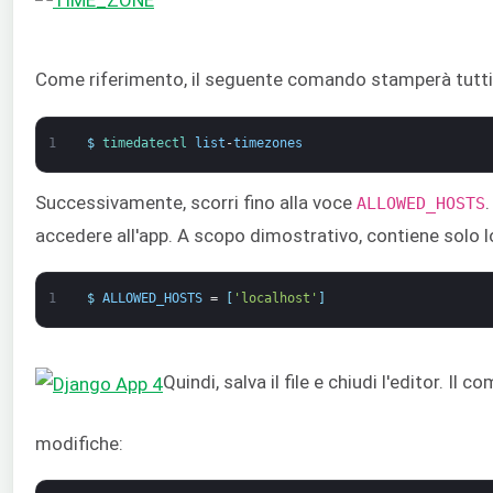
Come riferimento, il seguente comando stamperà tutti i 
1
$
timedatectl 
list
-
timezones
Successivamente, scorri fino alla voce
ALLOWED_HOSTS
accedere all'app. A scopo dimostrativo, contiene solo l
1
$
ALLOWED_HOSTS
=
[
'localhost'
]
Quindi, salva il file e chiudi l'editor. I
modifiche: