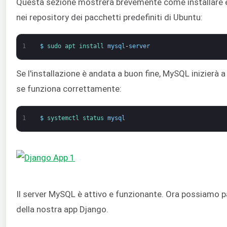
Questa sezione mostrerà brevemente come installare e
nei repository dei pacchetti predefiniti di Ubuntu:
1
$
sudo 
apt 
install 
mysql
-
server
Se l'installazione è andata a buon fine, MySQL inizierà 
se funziona correttamente:
1
$
systemctl 
status 
mysql
Il server MySQL è attivo e funzionante. Ora possiamo pa
della nostra app Django.