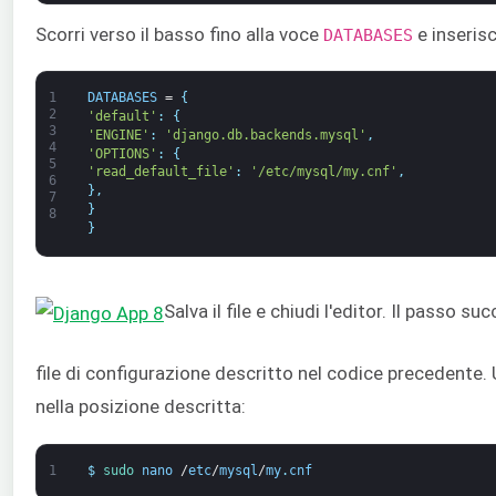
Scorri verso il basso fino alla voce
e inserisc
DATABASES
1
DATABASES
=
{
2
'default'
:
{
3
'ENGINE'
:
'django.db.backends.mysql'
,
4
'OPTIONS'
:
{
5
'read_default_file'
:
'/etc/mysql/my.cnf'
,
6
}
,
7
}
8
}
Salva il file e chiudi l'editor. Il passo s
file di configurazione descritto nel codice precedente.
nella posizione descritta:
1
$
sudo 
nano
/
etc
/
mysql
/
my
.
cnf