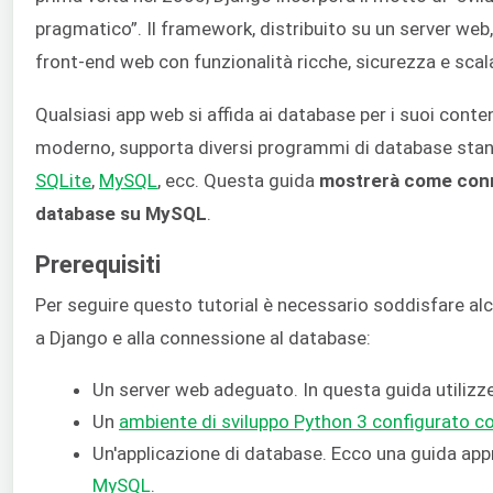
pragmatico”. Il framework, distribuito su un server we
front-end web con funzionalità ricche, sicurezza e scala
Qualsiasi app web si affida ai database per i suoi con
moderno, supporta diversi programmi di database sta
SQLite
,
MySQL
, ecc. Questa guida
mostrerà come conn
database su MySQL
.
Prerequisiti
Per seguire questo tutorial è necessario soddisfare al
a Django e alla connessione al database:
Un server web adeguato. In questa guida utiliz
Un
ambiente di sviluppo Python 3 configurato 
Un'applicazione di database. Ecco una guida ap
MySQL
.