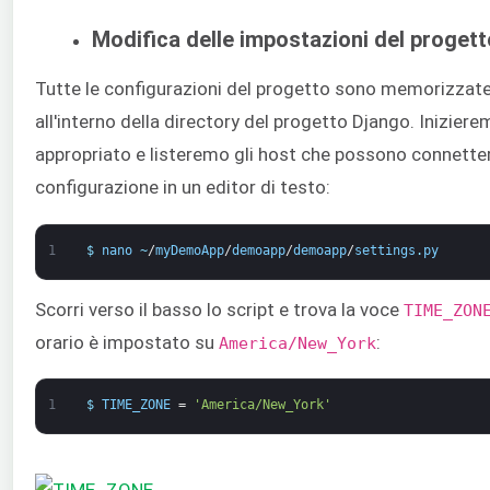
Modifica delle impostazioni del proget
Tutte le configurazioni del progetto sono memorizzate 
all'interno della directory del progetto Django. Inizie
appropriato e listeremo gli host che possono connettersi 
configurazione in un editor di testo:
1
$
nano
~
/
myDemoApp
/
demoapp
/
demoapp
/
settings
.
py
Scorri verso il basso lo script e trova la voce
TIME_ZON
orario è impostato su
:
America/New_York
1
$
TIME_ZONE
=
'America/New_York'