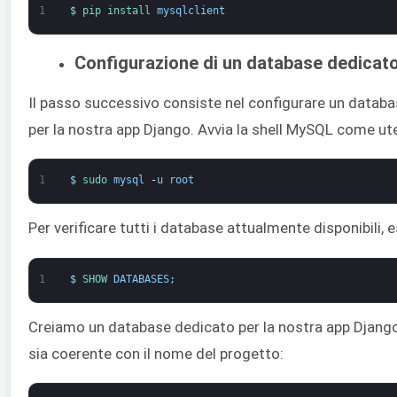
1
$
pip 
install 
mysqlclient
Configurazione di un database dedicat
Il passo successivo consiste nel configurare un datab
per la nostra app Django. Avvia la shell MySQL come u
1
$
sudo 
mysql
-
u
root
Per verificare tutti i database attualmente disponibili, 
1
$
SHOW 
DATABASES
;
Creiamo un database dedicato per la nostra app Django
sia coerente con il nome del progetto: