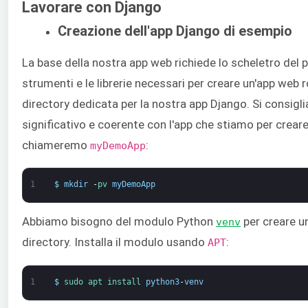
Lavorare con Django
Creazione dell'app Django di esempio
La base della nostra app web richiede lo scheletro del p
strumenti e le librerie necessari per creare un'app web
directory dedicata per la nostra app Django. Si consigli
significativo e coerente con l'app che stiamo per creare
chiameremo
:
myDemoApp
1
$
mkdir
-
pv 
myDemoApp
Abbiamo bisogno del modulo Python
per creare un
venv
directory. Installa il modulo usando
:
APT
1
$
sudo 
apt 
install 
python3
-
venv