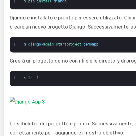
1
$
pip 
install 
django
Django è installato e pronto per essere utilizzato. Ch
creare un nuovo progetto Django. Successivamente, as
1
$
django
-
admin 
startproject 
demoapp
Creerà un progetto demo con i file e le directory di pro
1
$
ls
-
l
Lo scheletro del progetto è pronto. Successivamente,
correttamente per raggiungere il nostro obiettivo.