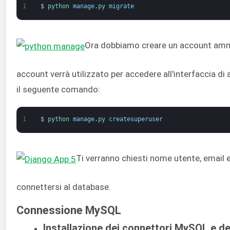
1
$
python 
manage
.
py 
migrate
Ora dobbiamo creare un account ammi
account verrà utilizzato per accedere all'interfaccia d
il seguente comando:
1
$
python 
manage
.
py 
createsuperuser
Ti verranno chiesti nome utente, email 
connettersi al database.
Connessione MySQL
Installazione dei connettori MySQL e dell