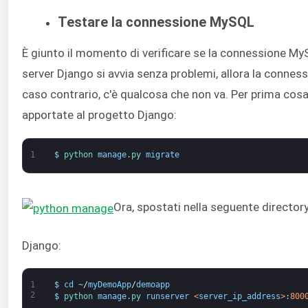
Testare la connessione MySQL
È giunto il momento di verificare se la connessione My
server Django si avvia senza problemi, allora la connes
caso contrario, c'è qualcosa che non va. Per prima cosa
apportate al progetto Django:
1
$
python 
manage
.
py 
migrate
Ora, spostati nella seguente directory
Django:
1
$
cd
~
/
myDemoApp
/
demoapp
2
$
python 
manage
.
py 
runserver
<
server_ip_address
>
:
800