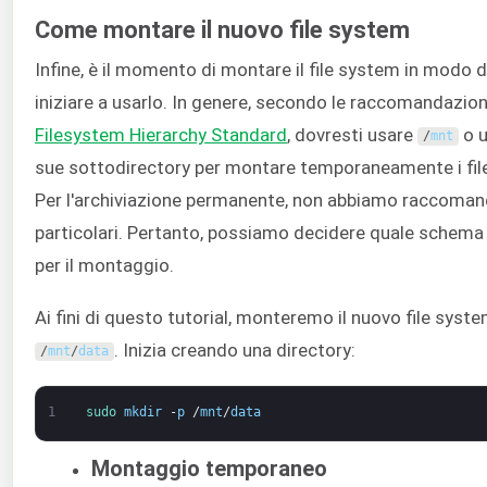
Come montare il nuovo file system
Infine, è il momento di montare il file system in modo 
iniziare a usarlo. In genere, secondo le raccomandazion
Filesystem Hierarchy Standard
, dovresti usare
o u
/
mnt
sue sottodirectory per montare temporaneamente i fil
Per l'archiviazione permanente, non abbiamo raccoman
particolari. Pertanto, possiamo decidere quale schema 
per il montaggio.
Ai fini di questo tutorial, monteremo il nuovo file syst
. Inizia creando una directory:
/
mnt
/
data
1
sudo 
mkdir
-
p
/
mnt
/
data
Montaggio temporaneo