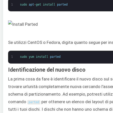
1
sudo 
apt
-
get 
install 
parted
Se utilizzi CentOS o Fedora, digita quanto segue per ins
1
sudo 
yum 
install 
parted
Identificazione del nuovo disco
La prima cosa da fare è identificare il nuovo disco sul s
trovare un'unità completamente nuova cercando l'asse
schema di partizionamento. Ad esempio, potresti utilizz
comando
per ottenere un elenco dei layout di pa
parted
tutti i tuoi dischi. I dischi che non hanno uno schema di