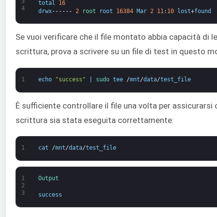
3
total
16
4
drwx
------
2
root 
root
16384
Mar
2
11
:
10
lost
+
found
Se vuoi verificare che il file montato abbia capacità di l
scrittura, prova a scrivere su un file di test in questo 
1
echo
"success"
|
sudo 
tee
/
mnt
/
data
/
test_file
È sufficiente controllare il file una volta per assicurarsi 
scrittura sia stata eseguita correttamente:
1
cat
/
mnt
/
data
/
test_file
1
Output
2
3
success