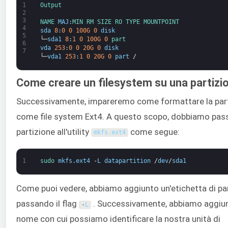
1
Output
2
3
NAME 
MAJ
:
MIN 
RM 
SIZE 
RO 
TYPE 
MOUNTPOINT
4
sda
8
:
0
0
100G
0
disk
5
└─
sda1
8
:
1
0
100G
0
part
6
vda
253
:
0
0
20G
0
disk
7
└─
vda1
253
:
1
0
20G
0
part
/
Come creare un filesystem su una partizi
Successivamente, impareremo come formattare la par
come file system Ext4. A questo scopo, dobbiamo pass
partizione all'utility
come segue:
mkfs
.
ext4
1
sudo 
mkfs
.
ext4
-
L
datapartition
/
dev
/
sda1
Come puoi vedere, abbiamo aggiunto un'etichetta di pa
passando il flag
. Successivamente, abbiamo aggiu
-
L
nome con cui possiamo identificare la nostra unità di