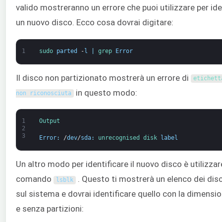
valido mostreranno un errore che puoi utilizzare per ide
un nuovo disco. Ecco cosa dovrai digitare:
1
sudo 
parted
-
l
|
grep 
Error
Il disco non partizionato mostrerà un errore di
etichett
in questo modo:
non riconosciuta
1
Output
2
3
Error
:
/
dev
/
sda
:
unrecognised 
disk 
label
Un altro modo per identificare il nuovo disco è utilizzare
comando
. Questo ti mostrerà un elenco dei disc
lsblk
sul sistema e dovrai identificare quello con la dimensi
e senza partizioni: