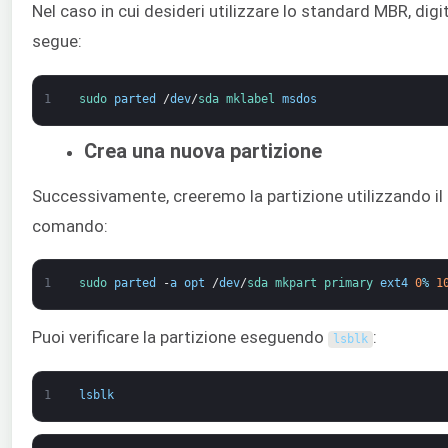
Nel caso in cui desideri utilizzare lo standard MBR, dig
segue:
1
sudo 
parted
/
dev
/
sda 
mklabel 
msdos
Crea una nuova partizione
Successivamente, creeremo la partizione utilizzando i
comando:
1
sudo 
parted
-
a
opt
/
dev
/
sda 
mkpart 
primary 
ext4
0
%
1
Puoi verificare la partizione eseguendo
:
lsblk
1
lsblk