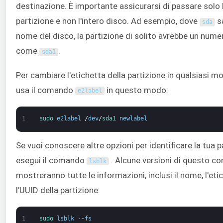
destinazione. È importante assicurarsi di passare solo 
partizione e non l'intero disco. Ad esempio, dove
sa
sda
nome del disco, la partizione di solito avrebbe un numer
come
.
sda1
Per cambiare l'etichetta della partizione in qualsiasi 
usa il comando
in questo modo:
e2label
1
sudo 
e2label
/
dev
/
sda1 
newlabel
Se vuoi conoscere altre opzioni per identificare la tua p
esegui il comando
. Alcune versioni di questo c
lsblk
mostreranno tutte le informazioni, inclusi il nome, l'eti
l'UUID della partizione:
1
sudo 
lsblk
--
fs