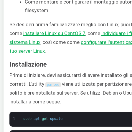
Come montare e configurare il montaggio auto
filesystem.
Se desideri prima familiarizzare meglio con Linux, puoi
come
installare Linux su CentOS 7
, come
individuare i f
sistema Linux
, così come come
configurare l'autentica
tuo server Linux
.
Installazione
Prima di iniziare, devi assicurarti di avere installato gli
corretti. L'utility
viene utilizzata per partizionare 
parted
solito è preinstallata sul server. Se utilizzi Debian o Ubu
installarla come segue:
1
sudo 
apt
-
get 
update