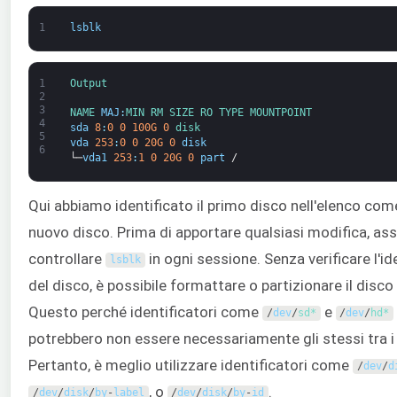
1
lsblk
1
Output
2
3
NAME 
MAJ
:
MIN 
RM 
SIZE 
RO 
TYPE 
MOUNTPOINT
4
sda
8
:
0
0
100G
0
disk
5
vda
253
:
0
0
20G
0
disk
6
└─
vda1
253
:
1
0
20G
0
part
/
Qui abbiamo identificato il primo disco nell'elenco come
nuovo disco. Prima di apportare qualsiasi modifica, assi
controllare
in ogni sessione. Senza verificare l'id
lsblk
del disco, è possibile formattare o partizionare il disco
Questo perché identificatori come
e
/
dev
/
sd*
/
dev
/
hd*
potrebbero non essere necessariamente gli stessi tra i v
Pertanto, è meglio utilizzare identificatori come
/
dev
/
d
, o
.
/
dev
/
disk
/
by
-
label
/
dev
/
disk
/
by
-
id