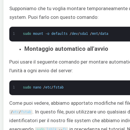
Supponiamo che tu voglia montare temporaneamente u
system. Puoi farlo con questo comando:
1
sudo 
mount
-
o
defaults
/
dev
/
sda1
/
mnt
/
data
Montaggio automatico all'avvio
Puoi usare il seguente comando per montare automat
l'unità a ogni avvio del server:
1
sudo 
nano
/
etc
/
fstab
Come puoi vedere, abbiamo apportato modifiche nel fil
. In questo file, puoi utilizzare uno qualsiasi d
/
etc
/
fstab
identificatori per il nostro file system che abbiamo ind
eseguendo
in precedenza nel tutorial. N
sudo 
lsblk
--
fs