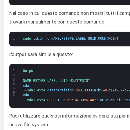
Nel caso in cui questo comando non mostri tutti i camp
trovarli manualmente con questo comando:
1
sudo 
lsblk
-
o
NAME
,
FSTYPE
,
LABEL
,
UUID
,
MOUNTPOINT
L'output sarà simile a questo:
1
Output
2
3
NAME 
FSTYPE 
LABEL 
UUID 
MOUNTPOINT
4
sda
5
└─
sda1 
ext4 
datapartition
4b313333
-
a7b5
-
48c1
-
a957
-
d7
6
vda
7
└─
vda1 
ext4 
DOROOT
050e1e34
-
39e6
-
4072
-
a03e
-
ae0bf90ba
Puoi utilizzare qualsiasi informazione evidenziata per in
nuovo file system.