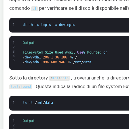
comando
per verificare se il disco è disponibile nell
df
1
df
-
h
-
x
tmpfs
-
x
devtmpfs
1
Output
2
3
Filesystem 
Size 
Used 
Avail 
Use
%
Mounted 
on
4
/
dev
/
vda1
20G
1.3G
18G
7
%
/
5
/
dev
/
sda1
99G
60M
94G
1
%
/
mnt
/
data
Sotto la directory
, troverai anche la director
/
mnt
/
data
. Questa indica la radice di un file system Ex
lost
+
found
1
ls
-
l
/
mnt
/
data
1
Output
2