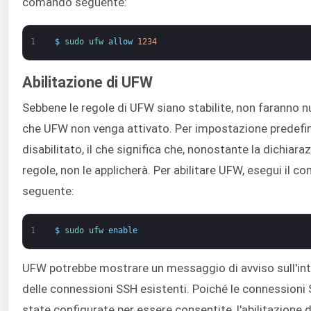
comando seguente:
1
$
sudo 
ufw 
allow
1234
Abilitazione di UFW
Sebbene le regole di UFW siano stabilite, non faranno n
che UFW non venga attivato. Per impostazione predefin
disabilitato, il che significa che, nonostante la dichiara
regole, non le applicherà. Per abilitare UFW, esegui il 
seguente:
1
$
sudo 
ufw 
enable
UFW potrebbe mostrare un messaggio di avviso sull'in
delle connessioni SSH esistenti. Poiché le connessioni
state configurate per essere consentite, l'abilitazione