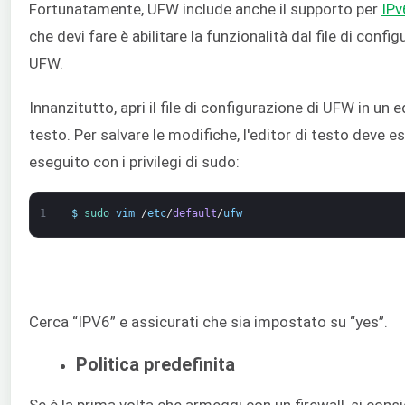
Fortunatamente, UFW include anche il supporto per
IPv
che devi fare è abilitare la funzionalità dal file di confi
UFW.
Innanzitutto, apri il file di configurazione di UFW in un e
testo. Per salvare le modifiche, l'editor di testo deve e
eseguito con i privilegi di sudo:
1
$
sudo 
vim
/
etc
/
default
/
ufw
Cerca “IPV6” e assicurati che sia impostato su “yes”.
Politica predefinita