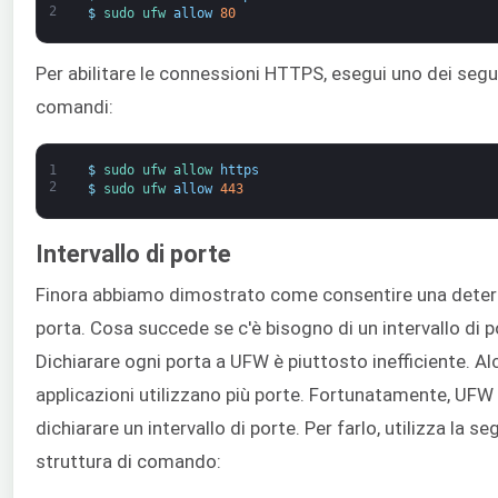
2
$
sudo 
ufw 
allow
80
Per abilitare le connessioni HTTPS, esegui uno dei segu
comandi:
1
$
sudo 
ufw 
allow 
https
2
$
sudo 
ufw 
allow
443
Intervallo di porte
Finora abbiamo dimostrato come consentire una dete
porta. Cosa succede se c'è bisogno di un intervallo di p
Dichiarare ogni porta a UFW è piuttosto inefficiente. A
applicazioni utilizzano più porte. Fortunatamente, UFW
dichiarare un intervallo di porte. Per farlo, utilizza la s
struttura di comando: