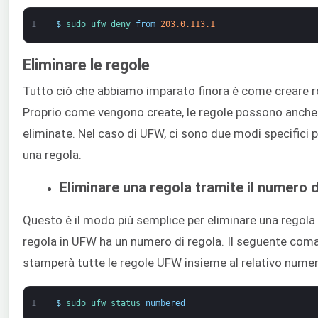
1
$
sudo 
ufw 
deny 
from
203.0.113.1
Eliminare le regole
Tutto ciò che abbiamo imparato finora è come creare r
Proprio come vengono create, le regole possono anche
eliminate. Nel caso di UFW, ci sono due modi specifici p
una regola.
Eliminare una regola tramite il numero d
Questo è il modo più semplice per eliminare una regola
regola in UFW ha un numero di regola. Il seguente co
stamperà tutte le regole UFW insieme al relativo numer
1
$
sudo 
ufw 
status 
numbered