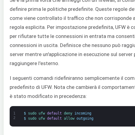
Se è la prima volta che armeggi con un firewall, si consig
definire prima le politiche predefinite. Queste regole 
come viene controllato il traffico che non corrisponde
regola esplicita. Per impostazione predefinita, UFW è c
per rifiutare tutte le connessioni in entrata ma consenti
connessioni in uscita. Definisce che nessuno può raggiu
server mentre un'applicazione in esecuzione sul server
raggiungere l'esterno.
I seguenti comandi ridefiniranno semplicemente il c
predefinito di UFW. Nota che cambierà il comportamen
è stato modificato in precedenza:
1
$
sudo 
ufw 
default
deny 
incoming
2
$
sudo 
ufw 
default
allow 
outgoing