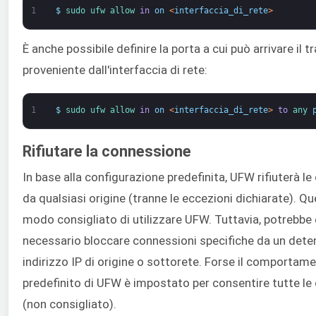
1
$
sudo 
ufw 
allow 
in
on
<
interfaccia_di_rete
>
È anche possibile definire la porta a cui può arrivare il tr
proveniente dall'interfaccia di rete:
1
$
sudo 
ufw 
allow 
in
on
<
interfaccia_di_rete
>
to
any 
Rifiutare la connessione
In base alla configurazione predefinita, UFW rifiuterà l
da qualsiasi origine (tranne le eccezioni dichiarate). Que
modo consigliato di utilizzare UFW. Tuttavia, potrebbe
necessario bloccare connessioni specifiche da un det
indirizzo IP di origine o sottorete. Forse il comportam
predefinito di UFW è impostato per consentire tutte le
(non consigliato).