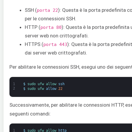
SSH (
): Questa è la porta predefinita c
porta 22
per le connessioni SSH.
HTTP (
): Questa è la porta predefinita 
porta 80
server web non crittografati.
HTTPS (
): Questa è la porta predefinit
porta 443
dai server web crittografati.
Per abilitare le connessioni SSH, esegui uno dei seguen
1
$
sudo 
ufw 
allow 
ssh
2
$
sudo 
ufw 
allow
22
Successivamente, per abilitare le connessioni HTTP, es
seguenti comandi:
1
$
sudo 
ufw 
allow 
http