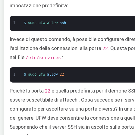
impostazione predefinita:
1
$
sudo 
ufw 
allow 
ssh
Invece di questo comando, è possibile configurare dir
l'abilitazione delle connessioni alla porta
. Questa por
22
nel file
:
/etc/services
1
$
sudo 
ufw 
allow
22
Poiché la porta
è quella predefinita per il demone S
22
essere suscettibile di attacchi. Cosa succede se il ser
configurato per ascoltare su una porta diversa? In una 
del genere, UFW deve consentire la connessione a quell
Supponendo che il server SSH sia in ascolto sulla porta