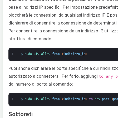
base a indirizzi IP specifici. Per impostazione predefini
bloccherà le connessioni da qualsiasi indirizzo IP. È pos
dichiarare di consentire la connessione da determinati in
Per consentire la connessione da un indirizzo IP, utiliz
struttura di comando:
1
$
sudo 
ufw 
allow 
from
<
indirizzo_ip
>
Puoi anche dichiarare le porte specifiche a cui l'indirizzo
autorizzato a connettersi. Per farlo, aggiungi
to any p
dal numero di porta al comando:
1
$
sudo 
ufw 
allow 
from
<
indirizzo_ip
>
to
any 
port
<
po
Sottoreti