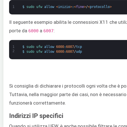
1
$
sudo 
ufw 
allow
<
inizio
>
:
<
fine
>
/
<
protocollo
>
Il seguente esempio abilita le connessioni X11 che util
porte da
a
:
6000
6007
1
$
sudo 
ufw 
allow
6000
:
6007
/
tcp
2
$
sudo 
ufw 
allow
6000
:
6007
/
udp
Si consiglia di dichiarare i protocolli ogni volta che è po
Tuttavia, nella maggior parte dei casi, non è necessario
funzionerà correttamente.
Indirizzi IP specifici
Quando si utilizza UFW, è anche possibile filtrare le con