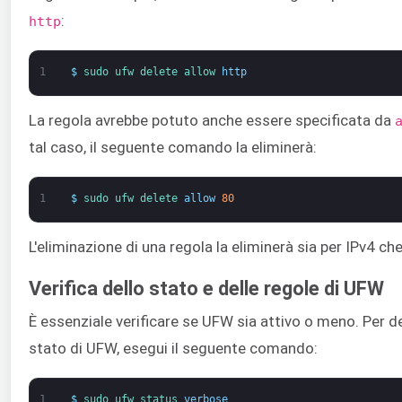
:
http
1
$
sudo 
ufw 
delete 
allow 
http
La regola avrebbe potuto anche essere specificata da
tal caso, il seguente comando la eliminerà:
1
$
sudo 
ufw 
delete 
allow
80
L'eliminazione di una regola la eliminerà sia per IPv4 che
Verifica dello stato e delle regole di UFW
È essenziale verificare se UFW sia attivo o meno. Per d
stato di UFW, esegui il seguente comando:
1
$
sudo 
ufw 
status 
verbose