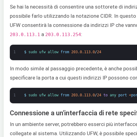
Se hai la necessità di consentire una sottorete di indirizz
possibile farlo utilizzando la notazione CIDR. In quest
UFW consentirà la connessione da indirizzi IP che vann
a
:
203.0.113.1
203.0.113.254
1
$
sudo 
ufw 
allow 
from
203.0.113.0
/
24
In modo simile al passaggio precedente, è anche possib
specificare la porta a cui questi indirizzi IP possono co
1
$
sudo 
ufw 
allow 
from
203.0.113.0
/
24
to
any 
port
<
po
Connessione a un'interfaccia di rete speci
In un ambiente server, potrebbero esserci più interfacce
collegate al sistema. Utilizzando UFW, è possibile spec