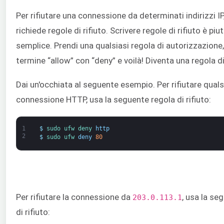
Per rifiutare una connessione da determinati indirizzi I
richiede regole di rifiuto. Scrivere regole di rifiuto è pi
semplice. Prendi una qualsiasi regola di autorizzazione, 
termine “allow” con “deny” e voilà! Diventa una regola di 
Dai un'occhiata al seguente esempio. Per rifiutare quals
connessione HTTP, usa la seguente regola di rifiuto:
1
$
sudo 
ufw 
deny 
http
2
$
sudo 
ufw 
deny
80
Per rifiutare la connessione da
, usa la se
203.0.113.1
di rifiuto: