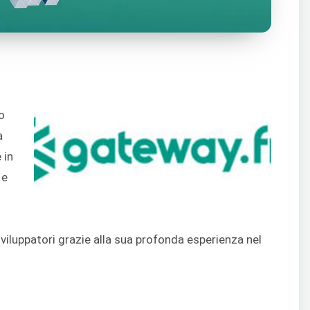
o
a
 in
 e
iluppatori grazie alla sua profonda esperienza nel