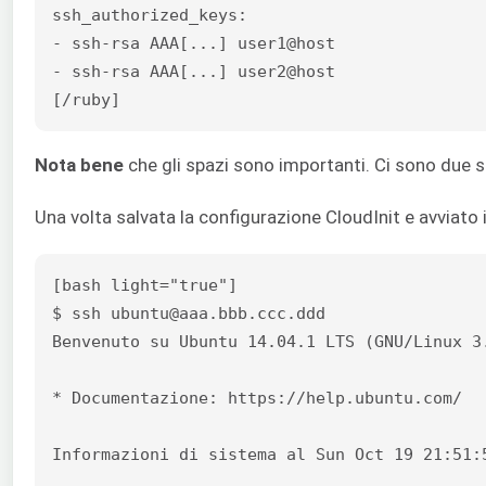
ssh_authorized_keys:

- ssh-rsa AAA[...] user1@host

- ssh-rsa AAA[...] user2@host

[/ruby]
Nota bene
che gli spazi sono importanti. Ci sono due sp
Una volta salvata la configurazione CloudInit e avviato i
[bash light="true"]

$ ssh ubuntu@aaa.bbb.ccc.ddd

Benvenuto su Ubuntu 14.04.1 LTS (GNU/Linux 3.
* Documentazione: https://help.ubuntu.com/

Informazioni di sistema al Sun Oct 19 21:51:5