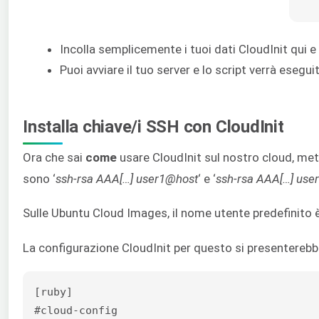
Incolla semplicemente i tuoi dati CloudInit qui e 
Puoi avviare il tuo server e lo script verrà esegui
Installa chiave/i SSH con CloudInit
Ora che sai
come
usare CloudInit sul nostro cloud, met
sono ‘
ssh-rsa AAA[…] user1@host
‘ e ‘
ssh-rsa AAA[…] use
Sulle Ubuntu Cloud Images, il nome utente predefinito è 
La configurazione CloudInit per questo si presentereb
[ruby]

#cloud-config
