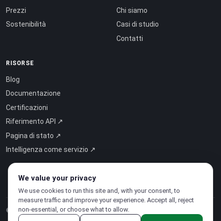
Prezzi
Chi siamo
Sostenibilità
Casi di studio
Contatti
RISORSE
Blog
Documentazione
Certificazioni
Riferimento API ↗
Pagina di stato ↗
Intelligenza come servizio ↗
We value your privacy
We use cookies to run this site and, with your consent, to
measure traffic and improve your experience. Accept all, reject
non-essential, or choose what to allow.
© 2026 CloudSigma Holding AG.
Tutti i diritti riservati
.