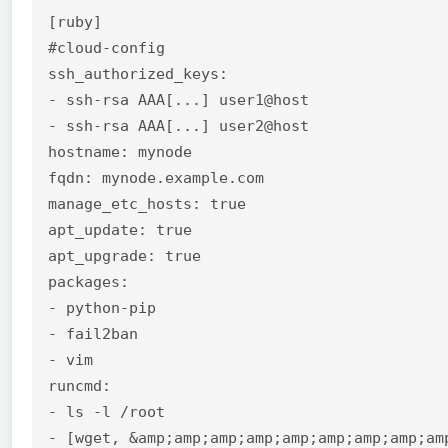
[ruby]

#cloud-config

ssh_authorized_keys:

- ssh-rsa AAA[...] user1@host

- ssh-rsa AAA[...] user2@host

hostname: mynode

fqdn: mynode.example.com

manage_etc_hosts: true

apt_update: true

apt_upgrade: true

packages:

- python-pip

- fail2ban

- vim

runcmd:

- ls -l /root

- [wget, &amp;amp;amp;amp;amp;amp;amp;amp;am