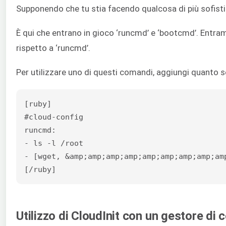
Supponendo che tu stia facendo qualcosa di più sofistic
È qui che entrano in gioco ‘runcmd’ e ‘bootcmd’. Entra
rispetto a ‘runcmd’.
Per utilizzare uno di questi comandi, aggiungi quanto s
[ruby]

#cloud-config

runcmd:

- ls -l /root

- [wget, &amp;amp;amp;amp;amp;amp;amp;amp;am
[/ruby]
Utilizzo di CloudInit con un gestore di 