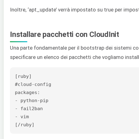
Inoltre, ‘apt_update’ verrà impostato su true per impos
Installare pacchetti con CloudInit
Una parte fondamentale per il bootstrap dei sistemi con
specificare un elenco dei pacchetti che vogliamo installa
[ruby]

#cloud-config

packages:

- python-pip

- fail2ban

- vim

[/ruby]