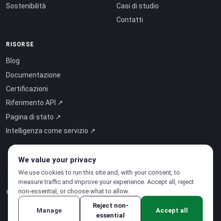
Sostenibilità
Casi di studio
Contatti
RISORSE
Blog
Documentazione
Certificazioni
Riferimento API ↗
Pagina di stato ↗
Intelligenza come servizio ↗
We value your privacy
We use cookies to run this site and, with your consent, to
measure traffic and improve your experience. Accept all, reject
non-essential, or choose what to allow.
© 2026 CloudSigma Holding AG.
Tutti i diritti riservati
.
Reject non-
Manage
Accept all
essential
Informativa sulla privacy
·
Termini di servizio