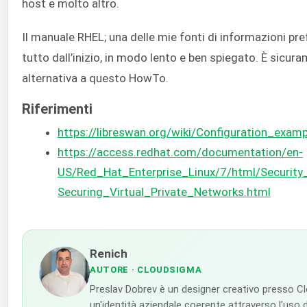
host e molto altro.
Il manuale RHEL; una delle mie fonti di informazioni pr
tutto dall’inizio, in modo lento e ben spiegato. È sicur
alternativa a questo HowTo.
Riferimenti
https://libreswan.org/wiki/Configuration_exam
https://access.redhat.com/documentation/en-
US/Red_Hat_Enterprise_Linux/7/html/Security
Securing_Virtual_Private_Networks.html
Renich
AUTORE
· CLOUDSIGMA
Preslav Dobrev è un designer creativo presso C
un'identità aziendale coerente attraverso l'uso di