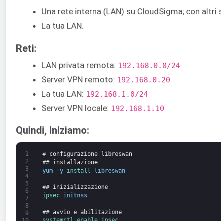
Una rete interna (LAN) su CloudSigma; con altri 
La tua LAN.
Reti:
LAN privata remota:
192.168.0.0/24
Server VPN remoto:
192.168.0.20
La tua LAN:
192.168.1.0/24
Server VPN locale:
192.168.1.10
Quindi, iniziamo:
1
# configurazione libreswan
2
## installazione
3
yum
-
y
install 
libreswan
4
5
## inizializzazione
6
ipsec 
initnss
7
8
## avvio e abilitazione
9
systemctl 
enable 
ipsec
10