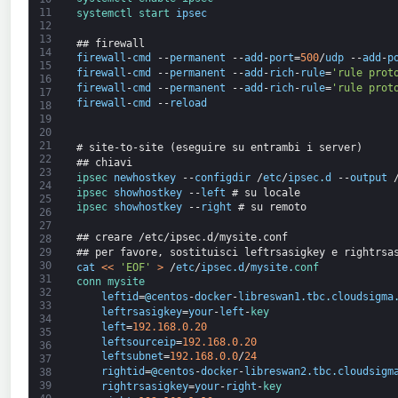
11
systemctl 
start 
ipsec
12
13
## firewall
14
firewall
-
cmd
--
permanent
--
add
-
port
=
500
/
udp
--
add
-
p
15
firewall
-
cmd
--
permanent
--
add
-
rich
-
rule
=
'rule prot
16
firewall
-
cmd
--
permanent
--
add
-
rich
-
rule
=
'rule prot
17
firewall
-
cmd
--
reload
18
19
20
21
# site-to-site (eseguire su entrambi i server)
22
## chiavi
23
ipsec 
newhostkey
--
configdir
/
etc
/
ipsec
.
d
--
output
24
ipsec 
showhostkey
--
left
# su locale
25
ipsec 
showhostkey
--
right
# su remoto
26
27
## creare /etc/ipsec.d/mysite.conf
28
## per favore, sostituisci leftrsasigkey e rightrsa
29
30
cat
<
<
'EOF'
>
/
etc
/
ipsec
.
d
/
mysite
.
conf
31
conn 
mysite
32
leftid
=
@
centos
-
docker
-
libreswan1
.
tbc
.
cloudsigma
33
leftrsasigkey
=
your
-
left
-
key
34
left
=
192.168.0.20
35
leftsourceip
=
192.168.0.20
36
leftsubnet
=
192.168.0.0
/
24
37
rightid
=
@
centos
-
docker
-
libreswan2
.
tbc
.
cloudsigm
38
39
rightrsasigkey
=
your
-
right
-
key