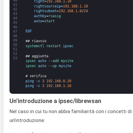
40
right
=
192.168.1.10
41
rightsourceip
=
192.168.1.10
42
rightsubnet
=
192.168.1.0
/
24
43
authby
=
rsasig
44
auto
=
start
45
46
EOF
47
48
49
## riavvio
50
systemctl 
restart 
ipsec
51
52
## aggiunta
53
ipsec 
auto
--
add 
mysite
ipsec 
auto
--
up 
mysite
# verifica
ping
-
c
3
192.168.0.20
ping
-
c
3
192.168.1.10
Un’introduzione a ipsec/librewsan
Nel caso in cui tu non abbia familiarità con i concetti d
un’introduzione: