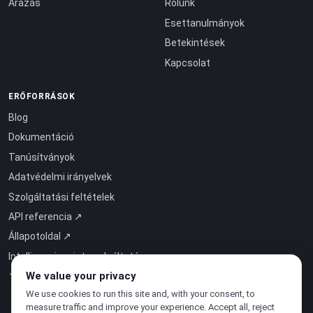
Árazás
Rólunk
Esettanulmányok
Betekintések
Kapcsolat
ERŐFORRÁSOK
Blog
Dokumentáció
Tanúsítványok
Adatvédelmi irányelvek
Szolgáltatási feltételek
API referencia ↗
Állapotoldal ↗
Intelligencia mint szolgáltatás
↗
We value your privacy
We use cookies to run this site and, with your consent, to
measure traffic and improve your experience. Accept all, reject