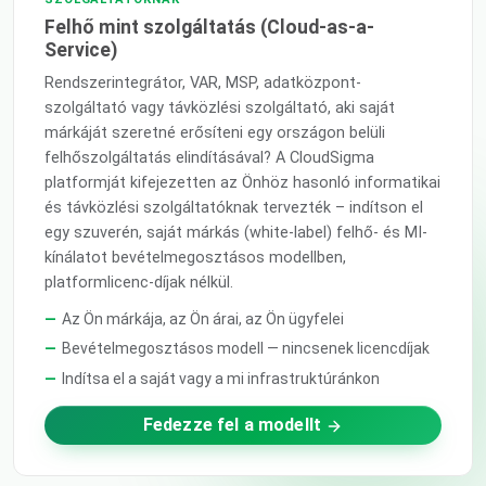
Felhő mint szolgáltatás (Cloud-as-a-
Service)
Rendszerintegrátor, VAR, MSP, adatközpont-
szolgáltató vagy távközlési szolgáltató, aki saját
márkáját szeretné erősíteni egy országon belüli
felhőszolgáltatás elindításával? A CloudSigma
platformját kifejezetten az Önhöz hasonló informatikai
és távközlési szolgáltatóknak tervezték – indítson el
egy szuverén, saját márkás (white-label) felhő- és MI-
kínálatot bevételmegosztásos modellben,
platformlicenc-díjak nélkül.
Az Ön márkája, az Ön árai, az Ön ügyfelei
Bevételmegosztásos modell — nincsenek licencdíjak
Indítsa el a saját vagy a mi infrastruktúránkon
Fedezze fel a modellt