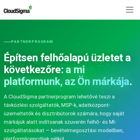
PARTNERPROGRAM
Építsen felhőalapú üzletet a
következőre:
a mi
platformunk, az Ön márkája
.
A CloudSigma partnerprogram lehetővé teszi a
távközlési szolgáltatók, MSP-k, adatközpont-
üzemeltetők és disztribútorok számára, hogy saját
márkájuk alatt indítsanak szuverén felhő- és MI-
szolgáltatásokat — bevételmegosztási modellben,
platformlicencdíjak nélkül.