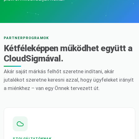
PARTNERPROGRAMOK
Kétféleképpen működhet együtt a
CloudSigmával.
Akár saját márkás felhőt szeretne indítani, akár
jutalékot szeretne keresni azzal, hogy ügyfeleket irányít
a miénkhez – van egy Önnek tervezett út.
SZOLGÁLTATÓKNAK