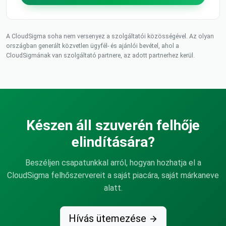
A CloudSigma soha nem versenyez a szolgáltatói közösségével. Az olyan
országban generált közvetlen ügyfél- és ajánlói bevétel, ahol a
CloudSigmának van szolgáltató partnere, az adott partnerhez kerül.
Készen áll szuverén felhője
elindítására?
Beszéljen csapatunkkal arról, hogyan hozhatja el a
CloudSigma felhőszervereit a saját piacára, saját márkaneve
alatt.
Hívás ütemezése