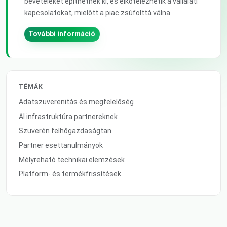
bevételeket építhetnek ki, és elkötelezhetik a vállalati
kapcsolatokat, mielőtt a piac zsúfolttá válna.
További információ
TÉMÁK
Adatszuverenitás és megfelelőség
AI infrastruktúra partnereknek
Szuverén felhőgazdaságtan
Partner esettanulmányok
Mélyreható technikai elemzések
Platform- és termékfrissítések