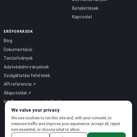
Betekintések
Kapcsolat
ERŐFORRÁSOK
Blog
Dokumentáció
Tanúsítványok
Adatvédelmi irányelvek
Szolgáltatási feltételek
API referencia ↗
Állapotoldal ↗
Intelligencia mint szolgáltatás
↗
We value your privacy
We use cookies to run this site and, with your consent, to
measure traffic and improve your experience. Accept all, reject
non-essential, or choose what to allow.