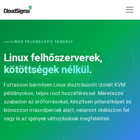
LINUX FELHŐALAPÚ TÁRHELY
Linux felhőszerverek,
kötöttségek nélkül
.
Futtasson bármilyen Linux disztribúciót izolált KVM
példányokon, teljes root hozzáféréssel. Méretezze
szabadon az erőforrásokat, készítsen pillanatképet és
klónozzon másodpercek alatt, valamint skálázzon fel
vagy le az igények változásának megfelelően.