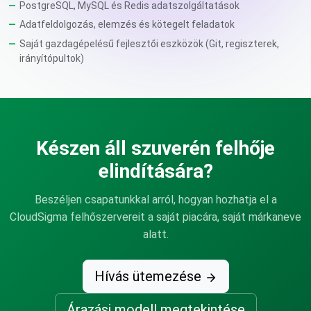
PostgreSQL, MySQL és Redis adatszolgáltatások
Adatfeldolgozás, elemzés és kötegelt feladatok
Saját gazdagépelésű fejlesztői eszközök (Git, regiszterek,
irányítópultok)
Készen áll szuverén felhője
elindítására?
Beszéljen csapatunkkal arról, hogyan hozhatja el a
CloudSigma felhőszervereit a saját piacára, saját márkaneve
alatt.
Hívás ütemezése
Árazási modell megtekintése