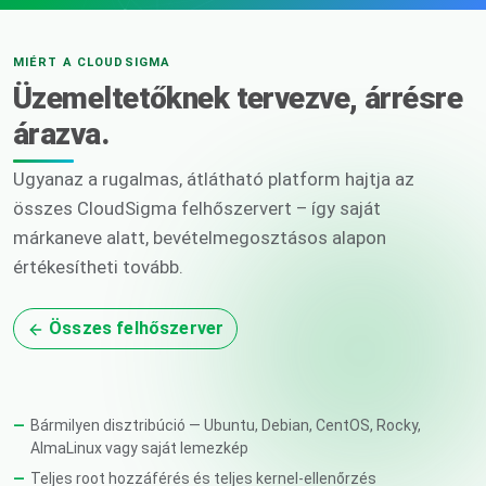
MIÉRT A CLOUDSIGMA
Üzemeltetőknek tervezve, árrésre
árazva.
Ugyanaz a rugalmas, átlátható platform hajtja az
összes CloudSigma felhőszervert – így saját
márkaneve alatt, bevételmegosztásos alapon
értékesítheti tovább.
Összes felhőszerver
Bármilyen disztribúció — Ubuntu, Debian, CentOS, Rocky,
AlmaLinux vagy saját lemezkép
Teljes root hozzáférés és teljes kernel-ellenőrzés