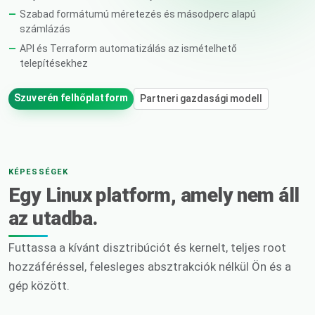
Szabad formátumú méretezés és másodperc alapú
számlázás
API és Terraform automatizálás az ismételhető
telepítésekhez
Szuverén felhőplatform
Partneri gazdasági modell
KÉPESSÉGEK
Egy Linux platform, amely nem áll
az utadba.
Futtassa a kívánt disztribúciót és kernelt, teljes root
hozzáféréssel, felesleges absztrakciók nélkül Ön és a
gép között.