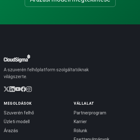
A szuverén felhőplatform szolgáltatóknak
világszerte.
MEGOLDÁSOK
VÁLLALAT
Szuverén felhő
Partnerprogram
Üzleti modell
Karrier
Árazás
Rólunk
Esettanulmányok