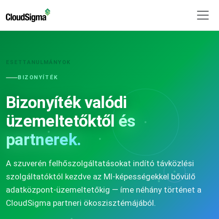
ESETTANULMÁNYOK
BIZONYÍTÉK
Bizonyíték valódi
üzemeltetőktől
és
partnerek.
A szuverén felhőszolgáltatásokat indító távközlési
szolgáltatóktól kezdve az MI-képességekkel bővülő
adatközpont-üzemeltetőkig — íme néhány történet a
CloudSigma partneri ökoszisztémájából.