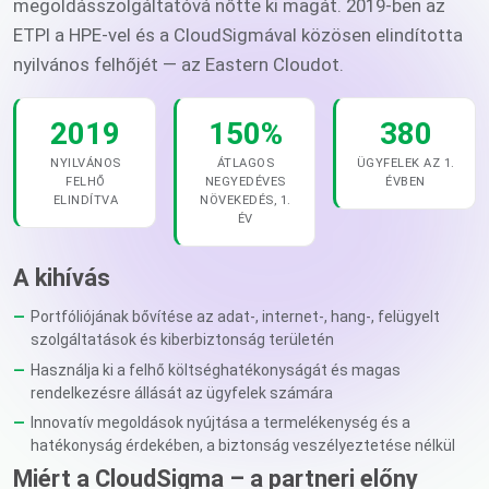
megoldásszolgáltatóvá nőtte ki magát. 2019-ben az
ETPI a HPE-vel és a CloudSigmával közösen elindította
nyilvános felhőjét — az Eastern Cloudot.
2019
150%
380
NYILVÁNOS
ÁTLAGOS
ÜGYFELEK AZ 1.
FELHŐ
NEGYEDÉVES
ÉVBEN
ELINDÍTVA
NÖVEKEDÉS, 1.
ÉV
A kihívás
Portfóliójának bővítése az adat-, internet-, hang-, felügyelt
szolgáltatások és kiberbiztonság területén
Használja ki a felhő költséghatékonyságát és magas
rendelkezésre állását az ügyfelek számára
Innovatív megoldások nyújtása a termelékenység és a
hatékonyság érdekében, a biztonság veszélyeztetése nélkül
Miért a CloudSigma – a partneri előny