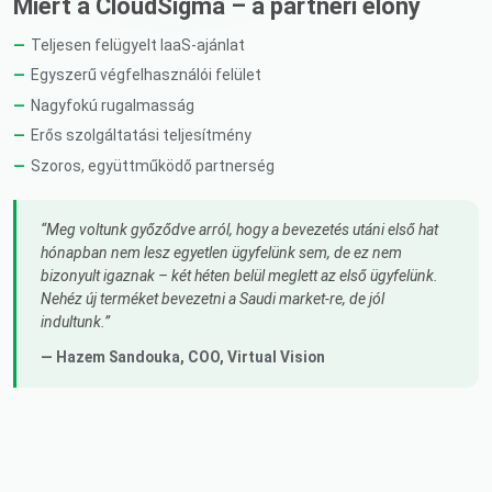
Miért a CloudSigma – a partneri előny
Teljesen felügyelt IaaS-ajánlat
Egyszerű végfelhasználói felület
Nagyfokú rugalmasság
Erős szolgáltatási teljesítmény
Szoros, együttműködő partnerség
Meg voltunk győződve arról, hogy a bevezetés utáni első hat
hónapban nem lesz egyetlen ügyfelünk sem, de ez nem
bizonyult igaznak – két héten belül meglett az első ügyfelünk.
Nehéz új terméket bevezetni a Saudi market-re, de jól
indultunk.
— Hazem Sandouka,
COO
, Virtual Vision