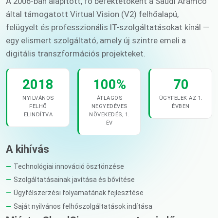
A 2006-ban alapított, fő befektetőként a Saudi Aramco
által támogatott Virtual Vision (V2) felhőalapú,
felügyelt és professzionális IT-szolgáltatásokat kínál —
egy elismert szolgáltató, amely új szintre emeli a
digitális transzformációs projekteket.
2018
100%
70
NYILVÁNOS
ÁTLAGOS
ÜGYFELEK AZ 1.
FELHŐ
NEGYEDÉVES
ÉVBEN
ELINDÍTVA
NÖVEKEDÉS, 1.
ÉV
A kihívás
Technológiai innováció ösztönzése
Szolgáltatásainak javítása és bővítése
Ügyfélszerzési folyamatának fejlesztése
Saját nyilvános felhőszolgáltatások indítása