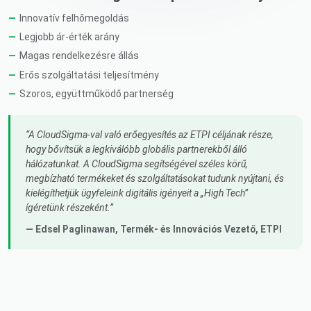
Innovatív felhőmegoldás
Legjobb ár-érték arány
Magas rendelkezésre állás
Erős szolgáltatási teljesítmény
Szoros, együttműködő partnerség
A CloudSigma-val való erőegyesítés az ETPI céljának része,
hogy bővítsük a legkiválóbb globális partnerekből álló
hálózatunkat. A CloudSigma segítségével széles körű,
megbízható termékeket és szolgáltatásokat tudunk nyújtani, és
kielégíthetjük ügyfeleink digitális igényeit a „High Tech”
ígéretünk részeként.
— Edsel Paglinawan,
Termék- és Innovációs Vezető
, ETPI