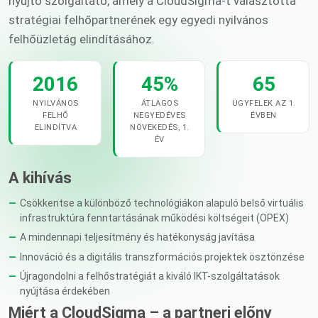
nyújtó szolgáltató, amely a CloudSigma-t választotta
stratégiai felhőpartnerének egy egyedi nyilvános
felhőüzletág elindításához.
2016
45%
65
NYILVÁNOS
ÁTLAGOS
ÜGYFELEK AZ 1.
FELHŐ
NEGYEDÉVES
ÉVBEN
ELINDÍTVA
NÖVEKEDÉS, 1.
ÉV
A kihívás
Csökkentse a különböző technológiákon alapuló belső virtuális
infrastruktúra fenntartásának működési költségeit (OPEX)
A mindennapi teljesítmény és hatékonyság javítása
Innováció és a digitális transzformációs projektek ösztönzése
Újragondolni a felhőstratégiát a kiváló IKT-szolgáltatások
nyújtása érdekében
Miért a CloudSigma – a partneri előny