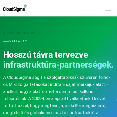
A CLOUDSIGMA-RÓL
VÁLLALAT
Hosszú távra tervezve
infrastruktúra-partnerségek.
A CloudSigma segít a szolgáltatóknak szuverén felhő-
és MI-szolgáltatásokat indítani saját márkájuk alatt —
anélkül, hogy a platformot a semmiből kellene
felépíteniük. A 2009-ben alapított vállalatunk 16 évet
töltött azzal, hogy megtanulja, mi kell a megbízható,
megfelelő és globálisan elosztott infrastruktúra