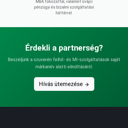
MBA fokozattal, valamint svájci
pénzügyi és bizalmi szolgáltatási
háttérrel.
Érdekli a partnerség?
Beszéljünk a szuverén felhő- és MI-szolgáltatások saját
márkanév alatti elindításáról.
Hívás ütemezése