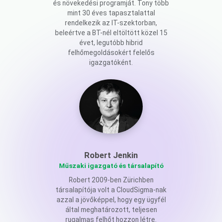
és növekedési programját. Tony több
mint 30 éves tapasztalattal
rendelkezik az IT-szektorban,
beleértve a BT-nél eltöltött közel 15
évet, legutóbb hibrid
felhőmegoldásokért felelős
igazgatóként.
Robert Jenkin
Műszaki igazgató és társalapító
Robert 2009-ben Zürichben
társalapítója volt a CloudSigma-nak
azzal a jövőképpel, hogy egy ügyfél
által meghatározott, teljesen
rugalmas felhőt hozzon létre.