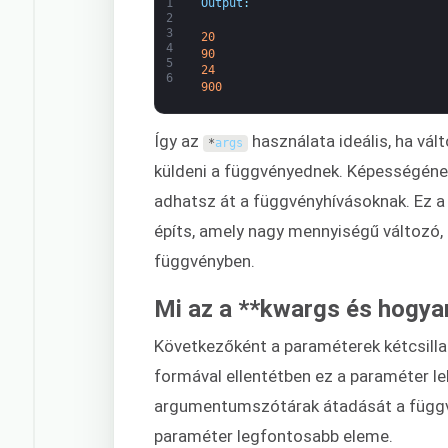
1
Output
:
2
3
20
4
90
5
24
6
900
Így az
használata ideális, ha vá
*
args
küldeni a függvényednek. Képességé
adhatsz át a függvényhívásoknak. Ez a
építs, amely nagy mennyiségű változó,
függvényben.
Mi az a **kwargs és hogy
Következőként a paraméterek kétcsilla
formával ellentétben ez a paraméter l
argumentumszótárak átadását a függ
paraméter legfontosabb eleme.