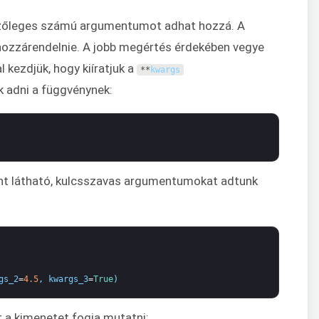
tszőleges számú argumentumot adhat hozzá. A
 hozzárendelnie. A jobb megértés érdekében vegye
l kezdjük, hogy kiíratjuk a
**
kwargs
 adni a függvénynek:
int látható, kulcsszavas argumentumokat adtunk
gs_2
=
4.5
,
kwargs_3
=
True
)
 a kimenetet fogja mutatni: