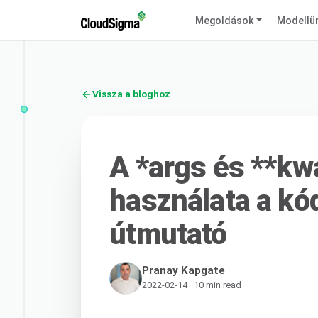
Megoldások
Modellü
Vissza a bloghoz
A *args és **k
használata a kó
útmutató
Pranay Kapgate
2022-02-14 · 10 min read