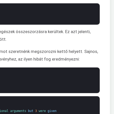
egészek összeszorzásra kerültek. Ez azt jelenti,
tt.
mot szeretnénk megszorozni kettő helyett. Sajnos,
vényhez, az ilyen hibát fog eredményezni:
ional 
arguments 
but
3
were 
given