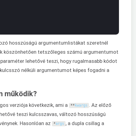
ltozó hosszúságú argumentumlistákat szeretnél
nek köszönhetően tetszőleges számú argumentumot
 paraméter lehetővé teszi, hogy rugalmasabb kódot
 kulcsszó nélküli argumentumot képes fogadni a
an működik?
gos verziója következik, ami a
. Az előző
**
kwargs
ehetővé teszi kulcsszavas, változó hosszúságú
vénynek. Hasonlóan az
, a dupla csillag a
*
args