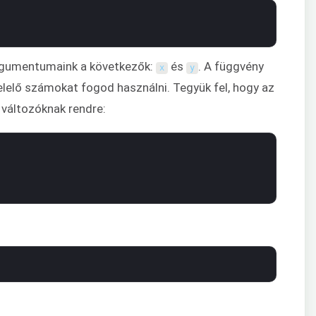
argumentumaink a következők:
és
. A függvény
x
y
elő számokat fogod használni. Tegyük fel, hogy az
változóknak rendre: