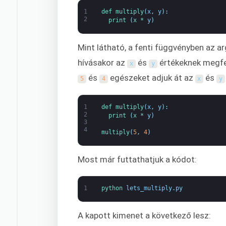
1
def 
multiply
(
x
,
y
)
:
2
print
(
x *
y
)
Mint látható, a fenti függvényben az 
hívásakor az
és
értékeknek megfel
x
y
és
egészeket adjuk át az
és
5
4
x
y
1
def 
multiply
(
x
,
y
)
:
2
print
(
x *
y
)
3
4
multiply
(
5
,
4
)
Most már futtathatjuk a kódot:
1
python 
lets_multiply
.
py
A kapott kimenet a következő lesz: