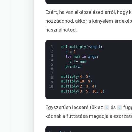
Ezért, ha van elképzelésed arról, hogy
hozzáadnod, akkor a kényelem érdeké
használhatod:
1
def 
multiply
(
*
args
)
:
2
z
=
1
3
for
num 
in
args
:
4
z *
=
num
5
print
(
z
)
6
7
multiply
(
4
,
5
)
8
multiply
(
10
,
9
)
9
multiply
(
2
,
3
,
4
)
10
multiply
(
3
,
5
,
10
,
6
)
Egyszerűen lecseréltük az
és
füg
x
y
kódnak a futtatása megadja a szorzato