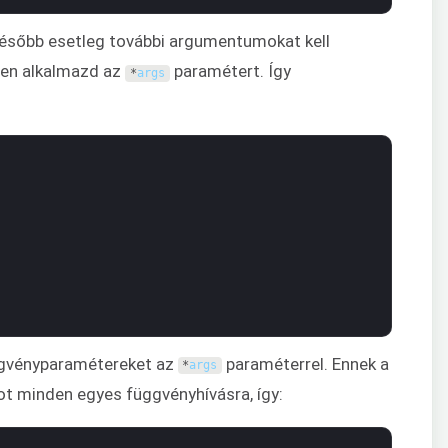
 később esetleg további argumentumokat kell
ben alkalmazd az
paramétert. Így
*
args
gvényparamétereket az
paraméterrel. Ennek a
*
args
t minden egyes függvényhívásra, így: