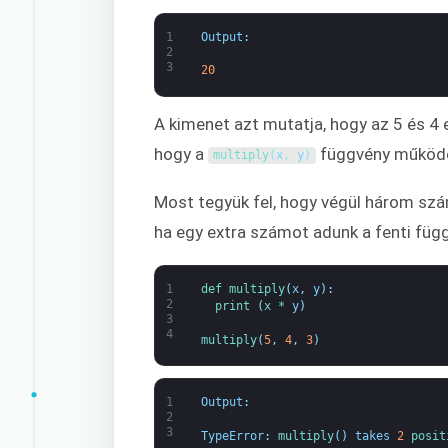
1
Output
:
2
3
20
A kimenet azt mutatja, hogy az 5 és 4 
hogy a
függvény működö
multiply
(
x
,
y
)
Most tegyük fel, hogy végül három szá
ha egy extra számot adunk a fenti függ
1
def 
multiply
(
x
,
y
)
:
2
print
(
x *
y
)
3
4
multiply
(
5
,
4
,
3
)
1
Output
:
2
3
TypeError
:
multiply
(
)
takes
2
posit