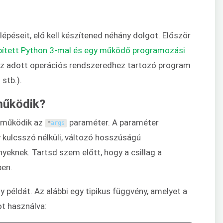
épéseit, elő kell készítened néhány dolgot. Először
epített Python 3-mal és egy működő programozási
az adott operációs rendszeredhez tartozó program
 stb.).
működik?
n működik az
paraméter. A paraméter
*
args
y kulcsszó nélküli, változó hosszúságú
yeknek. Tartsd szem előtt, hogy a csillag a
ben.
példát. Az alábbi egy tipikus függvény, amelyet a
t használva: