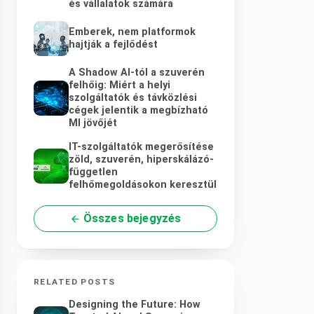
és vállalatok számára
Emberek, nem platformok
hajtják a fejlődést
A Shadow AI-tól a szuverén
felhőig: Miért a helyi
szolgáltatók és távközlési
cégek jelentik a megbízható
MI jövőjét
IT-szolgáltatók megerősítése
zöld, szuverén, hiperskálázó-
független
felhőmegoldásokon keresztül
Összes bejegyzés
RELATED POSTS
Designing the Future: How