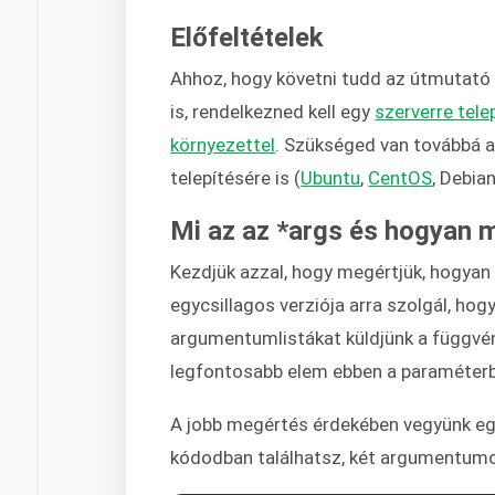
Előfeltételek
Ahhoz, hogy követni tudd az útmutató l
is, rendelkezned kell egy
szerverre tel
környezettel
. Szükséged van továbbá 
telepítésére is (
Ubuntu
,
CentOS
, Debian
Mi az az *args és hogyan 
Kezdjük azzal, hogy megértjük, hogya
egycsillagos verziója arra szolgál, hog
argumentumlistákat küldjünk a függvén
legfontosabb elem ebben a paraméter
A jobb megértés érdekében vegyünk egy 
kódodban találhatsz, két argumentumo