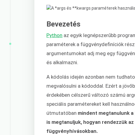
Bevezetés
Python
az egyik legnépszerűbb program
paraméterek a függvénydefiníciók rész
argumentumokat adj meg egy függvén
és alkalmazni.
A kódolás idején azonban nem tudhato
megvalósulni a kódoddal. Ezért a jövő
érdekében célszerű változó számú ar
speciális paramétereket kell használn
útmutatóban
mindent megtanulunk a
is megtanuljuk, hogyan rendezzük a
függvényhívásokban.