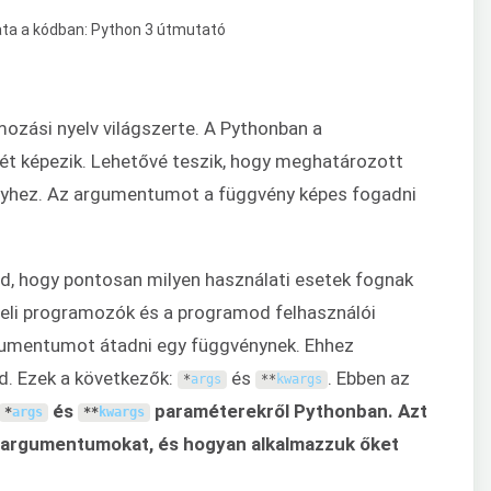
ozási nyelv világszerte. A Pythonban a
ét képezik. Lehetővé teszik, hogy meghatározott
yhez. Az argumentumot a függvény képes fogadni
d, hogy pontosan milyen használati esetek fognak
beli programozók és a programod felhasználói
gumentumot átadni egy függvénynek. Ehhez
od. Ezek a következők:
és
. Ebben az
*
args
**
kwargs
és
paraméterekről Pythonban. Azt
*
args
**
kwargs
z argumentumokat, és hogyan alkalmazzuk őket