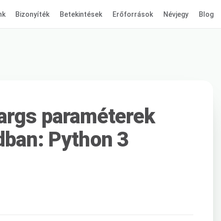
nk
Bizonyíték
Betekintések
Erőforrások
Névjegy
Blog
wargs paraméterek
dban: Python 3