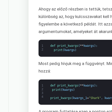
Ahogy az előző részben is tettük, te
különbség az, hogy kulcsszavakat kell
figyelembe a következő példát. Itt azza
argumentumokat, amelyeket át akarunk
1
def 
print_kwargs
(
**
kwargs
)
:
2
print
(
kwargs
)
Most pedig hívjuk meg a függvényt. M
hozzá:
1
def 
print_kwargs
(
**
kwargs
)
:
2
print
(
kwargs
)
3
4
print_kwargs
(
kwargs_1
=
"Shark"
,
kwar
A program futtatása ezen a ponton ezt