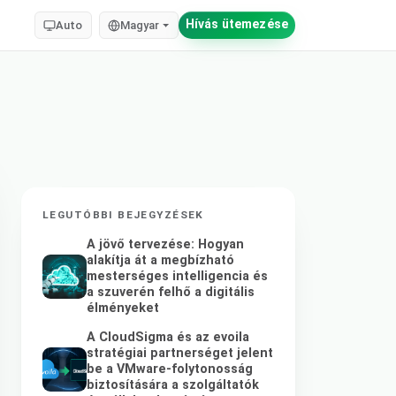
Hívás ütemezése
Auto
Magyar
LEGUTÓBBI BEJEGYZÉSEK
A jövő tervezése: Hogyan
alakítja át a megbízható
mesterséges intelligencia és
a szuverén felhő a digitális
élményeket
A CloudSigma és az evoila
stratégiai partnerséget jelent
be a VMware-folytonosság
biztosítására a szolgáltatók