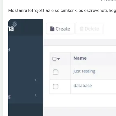
Mostanra létrejött az első címkénk, és észreveheti, ho