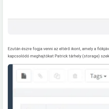
Ezután észre fogja venni az eltérő ikont, amely a fió
kapcsolódó meghajtókat Patrick tárhely (storage) szekc