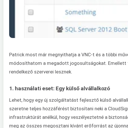
Patrick most már megnyithatja a VNC-t és a többi műve
módosíthatom a megadott jogosultságokat. Emellett töb
rendelkező szerverei lesznek.
1. használati eset: Egy külső alvállalkozó
Lehet, hogy egy új szolgáltatást fejlesztő külső alvál
szeretne teljes hozzáférést biztosítani neki a CloudS
infrastruktúrát anélkül, hogy veszélyeztetné a biztonsá
meg az összes megosztani kívánt erőforrást az újonnan 