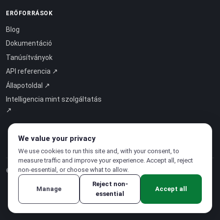
ERŐFORRÁSOK
Blog
Dokumentáció
Tanúsítványok
API referencia ↗
Állapotoldal ↗
Intelligencia mint szolgáltatás
↗
We value your privacy
We use cookies to run this site and, with your consent, to
measure traffic and improve your experience. Accept all, reject
non-essential, or choose what to allow.
© 2026 CloudSigma Holding AG.
Minden jog fenntartva
.
Reject non-
Manage
Accept all
essential
Adatvédelmi irányelvek
·
Szolgáltatási feltételek