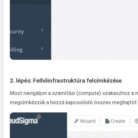
2. lépés: Felhőinfrastruktúra felcímkézése
Most navigáljon a számítási (compute) szakaszhoz a m
megcímkézzük a hozzá kapcsolódó összes meghajtót és