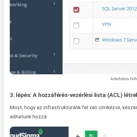
Adatbázis felh
3. lépés: A hozzáférés-vezérlési lista (ACL) létr
Most, hogy az infrastruktúránk fel van címkézve, kész
adhatunk hozzá: