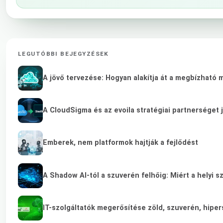
LEGUTÓBBI BEJEGYZÉSEK
A jövő tervezése: Hogyan alakítja át a megbízható 
A CloudSigma és az evoila stratégiai partnerséget 
Emberek, nem platformok hajtják a fejlődést
A Shadow AI-tól a szuverén felhőig: Miért a helyi s
IT-szolgáltatók megerősítése zöld, szuverén, hip