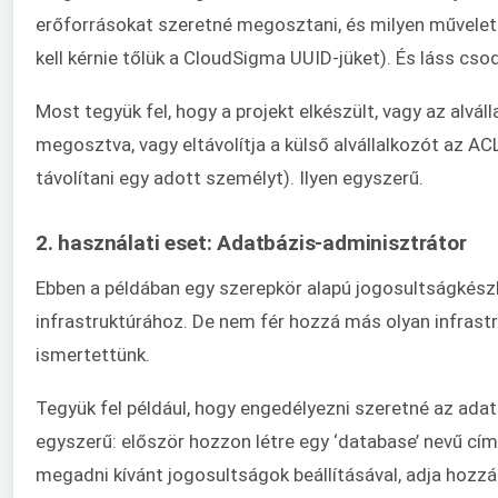
erőforrásokat szeretné megosztani, és milyen művelete
kell kérnie tőlük a CloudSigma UUID-jüket). És láss cso
Most tegyük fel, hogy a projekt elkészült, vagy az alvál
megosztva, vagy eltávolítja a külső alvállalkozót az AC
távolítani egy adott személyt). Ilyen egyszerű.
2. használati eset: Adatbázis-adminisztrátor
Ebben a példában egy szerepkör alapú jogosultságkészl
infrastruktúrához. De nem fér hozzá más olyan infrastr
ismertettünk.
Tegyük fel például, hogy engedélyezni szeretné az ada
egyszerű: először hozzon létre egy ‘database’ nevű cí
megadni kívánt jogosultságok beállításával, adja hozz