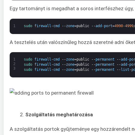
Egy tartományt is megadhat a soros interfészhez úgy, 
1
sudo 
firewall
-
cmd
--
zone
=
public
--
add
-
port
=
4990
-
4999
A tesztelés után valószínűleg hozzá szeretné adni őket
1
sudo 
firewall
-
cmd
--
zone
=
public
--
permanent
--
add
-
po
2
sudo 
firewall
-
cmd
--
zone
=
public
--
permanent
--
add
-
po
3
sudo 
firewall
-
cmd
--
zone
=
public
--
permanent
--
list
-
p
Szolgáltatás meghatározása
A szolgáltatás portok gyűjteménye egy hozzárendelt név