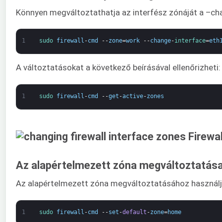
Könnyen megváltoztathatja az interfész zónáját a –cha
1
sudo 
firewall
-
cmd
--
zone
=
work
--
change
-
interface
=
eth
A változtatásokat a következő beírásával ellenőrizheti:
1
sudo 
firewall
-
cmd
--
get
-
active
-
zones
Az alapértelmezett zóna megváltoztatás
Az alapértelmezett zóna megváltoztatásához használja 
1
sudo 
firewall
-
cmd
--
set
-
default
-
zone
=
home