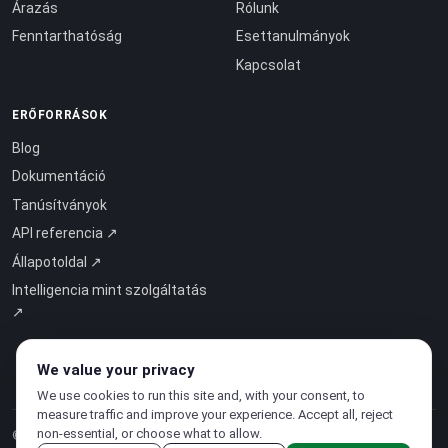
Árazás
Rólunk
Fenntarthatóság
Esettanulmányok
Kapcsolat
ERŐFORRÁSOK
Blog
Dokumentáció
Tanúsítványok
API referencia ↗
Állapotoldal ↗
Intelligencia mint szolgáltatás
↗
We value your privacy
We use cookies to run this site and, with your consent, to
measure traffic and improve your experience. Accept all, reject
non-essential, or choose what to allow.
© 2026 CloudSigma Holding AG.
Minden jog fenntartva
.