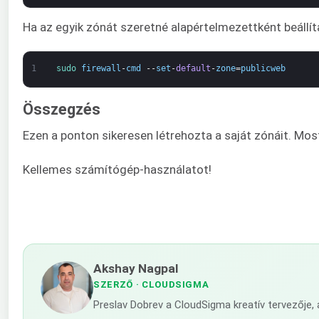
Ha az egyik zónát szeretné alapértelmezettként beállíta
1
sudo 
firewall
-
cmd
--
set
-
default
-
zone
=
publicweb
Összegzés
Ezen a ponton sikeresen létrehozta a saját zónáit. Mos
Kellemes számítógép-használatot!
Akshay Nagpal
SZERZŐ
· CLOUDSIGMA
Preslav Dobrev a CloudSigma kreatív tervezője,