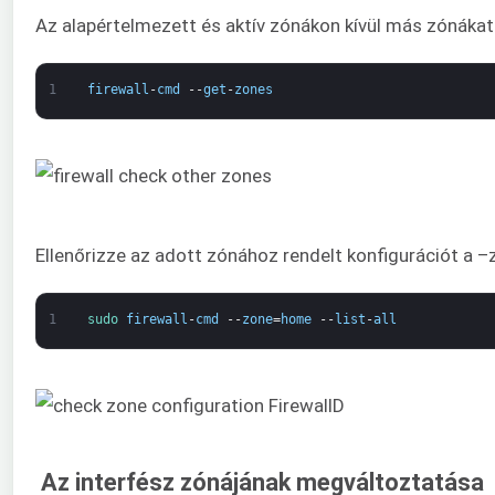
Az alapértelmezett és aktív zónákon kívül más zónákat 
1
firewall
-
cmd
--
get
-
zones
Ellenőrizze az adott zónához rendelt konfigurációt a 
1
sudo 
firewall
-
cmd
--
zone
=
home
--
list
-
all
Az interfész zónájának megváltoztatása