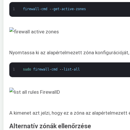
1
firewall
-
cmd
--
get
-
active
-
zones
Nyomtassa ki az alapértelmezett zóna konfigurációját, 
1
sudo 
firewall
-
cmd
--
list
-
all
A kimenet azt jelzi, hogy ez a zóna az alapértelmezett
Alternatív zónák ellenőrzése