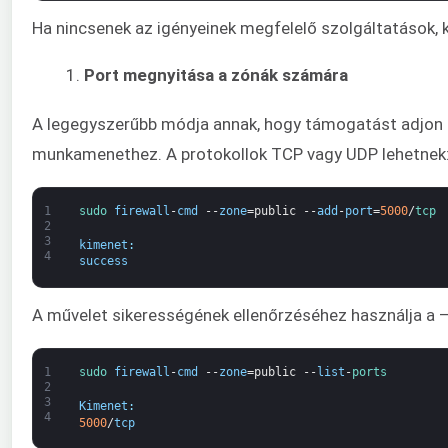
Ha nincsenek az igényeinek megfelelő szolgáltatások, ké
Port megnyitása a zónák számára
A legegyszerűbb módja annak, hogy támogatást adjon az
munkamenethez. A protokollok TCP vagy UDP lehetnek
1
sudo 
firewall
-
cmd
--
zone
=
public
--
add
-
port
=
5000
/
tcp
2
3
kimenet
:
4
success
A művelet sikerességének ellenőrzéséhez használja a –
1
sudo 
firewall
-
cmd
--
zone
=
public
--
list
-
ports
2
3
Kimenet
:
4
5000
/
tcp