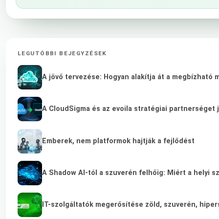
LEGUTÓBBI BEJEGYZÉSEK
A jövő tervezése: Hogyan alakítja át a megbízható 
A CloudSigma és az evoila stratégiai partnerséget 
Emberek, nem platformok hajtják a fejlődést
A Shadow AI-tól a szuverén felhőig: Miért a helyi s
IT-szolgáltatók megerősítése zöld, szuverén, hip