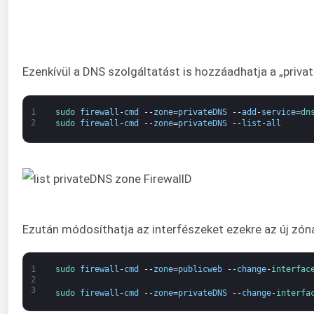
Ezenkívül a DNS szolgáltatást is hozzáadhatja a „priv
1
sudo 
firewall
-
cmd
--
zone
=
privateDNS
--
add
-
service
=
dn
2
sudo 
firewall
-
cmd
--
zone
=
privateDNS
--
list
-
all
Ezután módosíthatja az interfészeket ezekre az új zón
1
sudo 
firewall
-
cmd
--
zone
=
publicweb
--
change
-
interfac
2
3
sudo 
firewall
-
cmd
--
zone
=
privateDNS
--
change
-
interfa