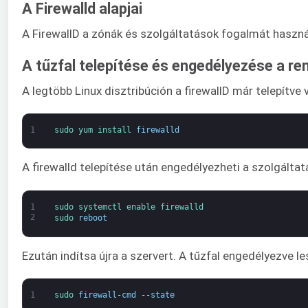
A Firewalld alapjai
A FirewallD a zónák és szolgáltatások fogalmát haszná
A tűzfal telepítése és engedélyezése a re
A legtöbb Linux disztribúción a firewallD már telepítve v
1
sudo 
yum 
install 
firewalld
A firewalld telepítése után engedélyezheti a szolgáltatá
1
sudo 
systemctl 
enable 
firewalld
2
sudo 
reboot
Ezután indítsa újra a szervert. A tűzfal engedélyezve le
1
sudo 
firewall
-
cmd
--
state