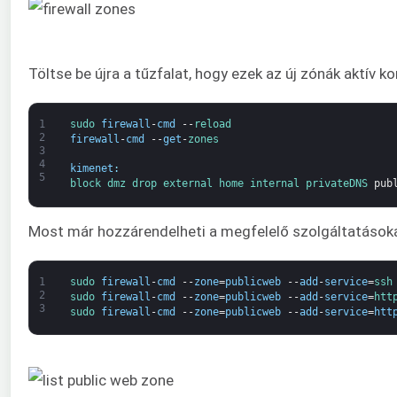
Töltse be újra a tűzfalat, hogy ezek az új zónák aktív ko
1
sudo 
firewall
-
cmd
--
reload
2
firewall
-
cmd
--
get
-
zones
3
4
kimenet
:
5
block 
dmz 
drop 
external 
home 
internal 
privateDNS 
pub
Most már hozzárendelheti a megfelelő szolgáltatásoka
1
sudo 
firewall
-
cmd
--
zone
=
publicweb
--
add
-
service
=
ssh
2
sudo 
firewall
-
cmd
--
zone
=
publicweb
--
add
-
service
=
htt
3
sudo 
firewall
-
cmd
--
zone
=
publicweb
--
add
-
service
=
htt