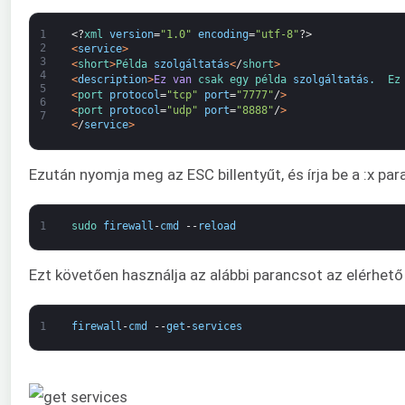
1
<?
xml 
version
=
"1.0"
encoding
=
"utf-8"
?>
2
<
service
>
3
<
short
>
Példa 
szolgáltatás
<
/
short
>
4
<
description
>
Ez
van
csak 
egy 
példa 
szolgáltatás
.
Ez
5
<
port 
protocol
=
"tcp"
port
=
"7777"
/
>
6
<
port 
protocol
=
"udp"
port
=
"8888"
/
>
7
<
/
service
>
Ezután nyomja meg az ESC billentyűt, és írja be a :x pa
1
sudo 
firewall
-
cmd
--
reload
Ezt követően használja az alábbi parancsot az elérhető
1
firewall
-
cmd
--
get
-
services