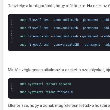
Tesztelje a konfigurációt, hogy működik-e. Ha ezek az 
1
sudo 
firewall
-
cmd
--
zone
=
publicweb
--
permanent
--
add
2
3
sudo 
firewall
-
cmd
--
zone
=
publicweb
--
permanent
--
add
4
5
sudo 
firewall
-
cmd
--
zone
=
publicweb
--
permanent
--
add
6
7
sudo 
firewall
-
cmd
--
zone
=
privateDNS
--
permanent
--
ad
Miután véglegesen alkalmazta ezeket a szabályokat, újra
1
sudo 
systemctl 
restart 
network
2
3
sudo 
systemctl 
reload 
firewalld
Ellenőrizze, hogy a zónák megfelelően lettek-e hozzáre