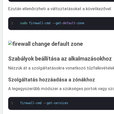
Ezután ellenőrizheti a változtatásokat a következővel:
1
sudo 
firewall
-
cmd
--
get
-
default
-
zone
Szabályok beállítása az alkalmazásokhoz
Nézzük át a szolgáltatásokra vonatkozó tűzfalkivéte
Szolgáltatás hozzáadása a zónákhoz
A legegyszerűbb módszer a szükséges portok vagy szol
1
firewall
-
cmd
--
get
-
services