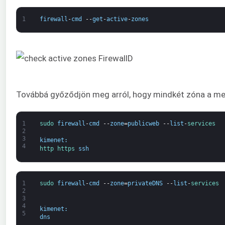
1
firewall
-
cmd
--
get
-
active
-
zones
Továbbá győződjön meg arról, hogy mindkét zóna a meg
1
sudo 
firewall
-
cmd
--
zone
=
publicweb
--
list
-
services
2
3
kimenet
:
4
http 
https 
ssh
1
sudo 
firewall
-
cmd
--
zone
=
privateDNS
--
list
-
services
2
3
4
kimenet
:
5
dns