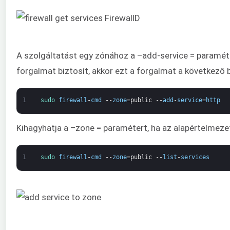
A szolgáltatást egy zónához a –add-service = paraméte
forgalmat biztosít, akkor ezt a forgalmat a következő
1
sudo 
firewall
-
cmd
--
zone
=
public
--
add
-
service
=
http
Kihagyhatja a –zone = paramétert, ha az alapértelmezett
1
sudo 
firewall
-
cmd
--
zone
=
public
--
list
-
services