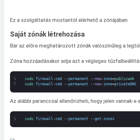
Ez a szolgáltatás mostantól elérhető a zónájában.
Saját zónák létrehozása
Bár az előre meghatározott zónák valószínűleg a legtö
Zóna hozzáadásakor adja azt a végleges tűzfalbeállítás
1
sudo 
firewall
-
cmd
--
permanent
--
new
-
zone
=
publicweb
2
sudo 
firewall
-
cmd
--
permanent
--
new
-
zone
=
privateDNS
Az alábbi paranccsal ellenőrizheti, hogy jelen vannak-e
1
sudo 
firewall
-
cmd
--
permanent
--
get
-
zones