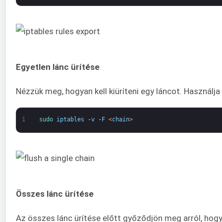
Egyetlen lánc ürítése
Nézzük meg, hogyan kell kiüríteni egy láncot. Használja a
1
sudo 
iptables
-
v
-
F
<
chain
>
Összes lánc ürítése
Az összes lánc ürítése előtt győződjön meg arról, hogy é