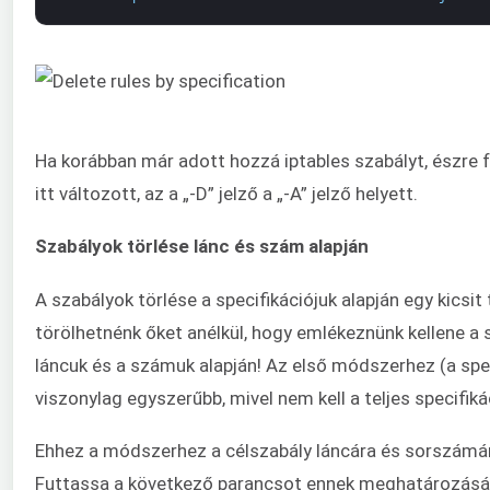
Ha korábban már adott hozzá iptables szabályt, észre 
itt változott, az a „-D” jelző a „-A” jelző helyett.
Szabályok törlése lánc és szám alapján
A szabályok törlése a specifikációjuk alapján egy kicsit 
törölhetnénk őket anélkül, hogy emlékeznünk kellene a s
láncuk és a számuk alapján! Az első módszerhez (a spec
viszonylag egyszerűbb, mivel nem kell a teljes specifiká
Ehhez a módszerhez a célszabály láncára és sorszámá
Futtassa a következő parancsot ennek meghatározásá