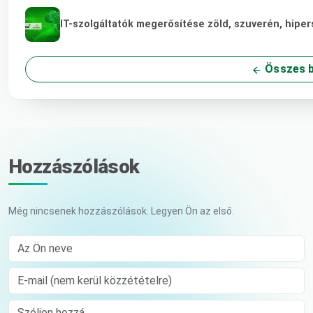
IT-szolgáltatók megerősítése zöld, szuverén, hip
Összes b
Hozzászólások
Még nincsenek hozzászólások. Legyen Ön az első.
Az Ön neve
E-mail (nem kerül közzétételre)
Comment