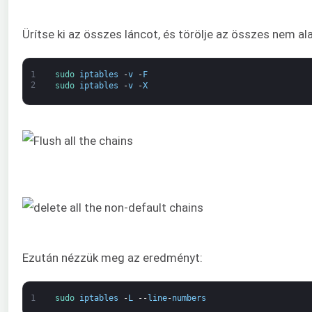
Ürítse ki az összes láncot, és törölje az összes nem al
1
sudo 
iptables
-
v
-
F
2
sudo 
iptables
-
v
-
X
Ezután nézzük meg az eredményt:
1
sudo 
iptables
-
L
--
line
-
numbers