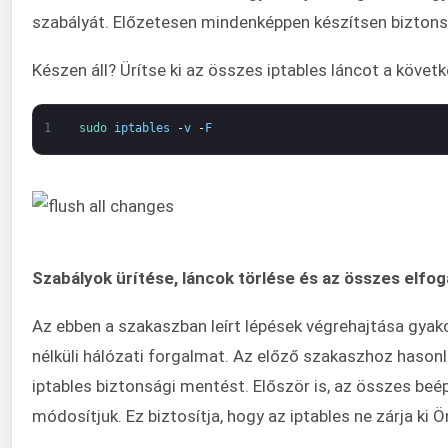
szabályát. Előzetesen mindenképpen készítsen biztonsá
Készen áll? Ürítse ki az összes iptables láncot a követ
1
sudo 
iptables
-
v
-
F
Szabályok ürítése, láncok törlése és az összes elfo
Az ebben a szakaszban leírt lépések végrehajtása gyakorl
nélküli hálózati forgalmat. Az előző szakaszhoz hasonló
iptables biztonsági mentést. Először is, az összes beé
módosítjuk. Ez biztosítja, hogy az iptables ne zárja ki 