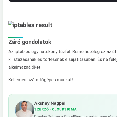
Záró gondolatok
Az iptables egy hatékony tűzfal. Remélhetőleg ez az ú
kilistázásának és törlésének elsajátításában. És ne fele
alkalmazná őket.
Kellemes számítógépes munkát!
Akshay Nagpal
SZERZŐ
· CLOUDSIGMA
Preslav Dobrev a CloudSigma kreatív tervezője