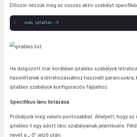
Először nézzük meg az összes aktív szabályt specifiká
1
sudo 
iptables
-
S
Ha dolgozott már korábban iptables szabályok létreho
hasonlítanak a létrehozásukhoz használt parancsokra, k
iptables szabályok konfigurációs fájljaihoz.
Specifikus lánc listázása
Próbáljunk meg valami pontosabbat. Ahelyett, hogy az ö
iptables-t egy adott lánc szabályainak jelentésére. Pé
nevét a „-S” jelző után: