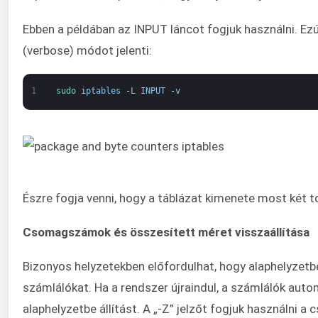
Ebben a példában az INPUT láncot fogjuk használni. Ezút
(verbose) módot jelenti:
1
sudo 
iptables
-
L
INPUT
-
v
Észre fogja venni, hogy a táblázat kimenete most két t
Csomagszámok és összesített méret visszaállítása
Bizonyos helyzetekben előfordulhat, hogy alaphelyzetb
számlálókat. Ha a rendszer újraindul, a számlálók auto
alaphelyzetbe állítást. A „-Z” jelzőt fogjuk használni