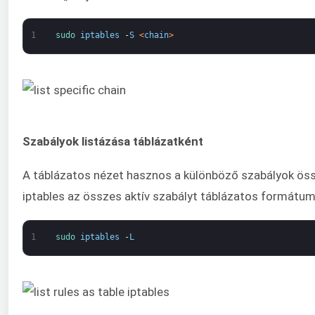
1
sudo 
iptables
-
S
<
chain
>
Szabályok listázása táblázatként
A táblázatos nézet hasznos a különböző szabályok össze
iptables az összes aktív szabályt táblázatos formátum
1
sudo 
iptables
-
L