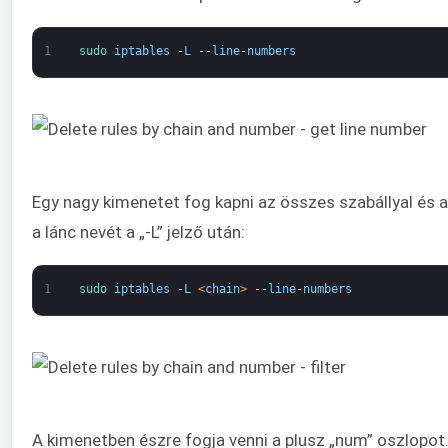
1
sudo 
iptables
-
L
--
line
-
numbers
Egy nagy kimenetet fog kapni az összes szabállyal és 
a lánc nevét a „-L” jelző után:
1
sudo 
iptables
-
L
<
chain
>
--
line
-
numbers
A kimenetben észre fogja venni a plusz „num” oszlopot.