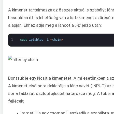
A kimenet tartalmazza az összes aktuális szabályt lán
hasonlóan itt is lehetőség van a listakimenet szűrésér
alapján. Ehhez adja meg a láncot a „-L” jelző után:
1
sudo 
iptables
-
L
<
chain
>
Bontsuk le egy kicsit a kimenetet. A mi esetünkben a s
A kimenet első sora deklarálja a lánc nevét (INPUT) az
sor a táblázat oszlopfejléceit határozza meg. A többi a
fejlécek:
target: Ha egy csomag illeszkedik a szabályra,