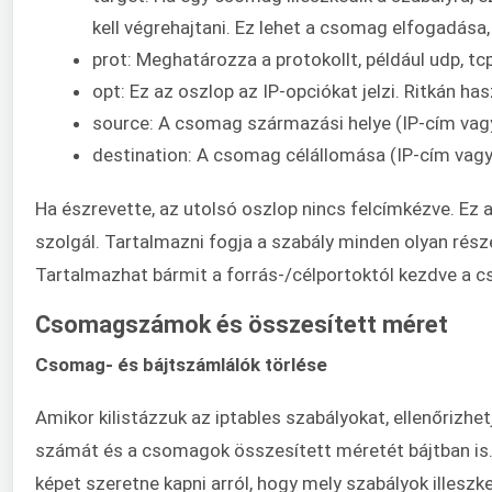
kell végrehajtani. Ez lehet a csomag elfogadása
prot: Meghatározza a protokollt, például udp, tcp
opt: Ez az oszlop az IP-opciókat jelzi. Ritkán ha
source: A csomag származási helye (IP-cím vagy 
destination: A csomag célállomása (IP-cím vagy 
Ha észrevette, az utolsó oszlop nincs felcímkézve. Ez a
szolgál. Tartalmazni fogja a szabály minden olyan rész
Tartalmazhat bármit a forrás-/célportoktól kezdve a c
Csomagszámok és összesített méret
Csomag- és bájtszámlálók törlése
Amikor kilistázzuk az iptables szabályokat, ellenőrizh
számát és a csomagok összesített méretét bájtban is
képet szeretne kapni arról, hogy mely szabályok illesz