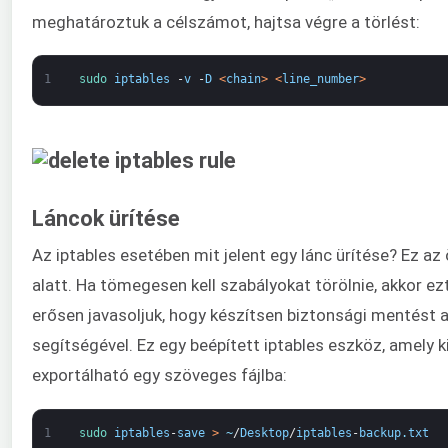
meghatároztuk a célszámot, hajtsa végre a törlést:
1
sudo 
iptables
-
v
-
D
<
chain
>
<
line_number
>
Láncok ürítése
Az iptables esetében mit jelent egy lánc ürítése? Ez a
alatt. Ha tömegesen kell szabályokat törölnie, akkor ez
erősen javasoljuk, hogy készítsen biztonsági mentést 
segítségével. Ez egy beépített iptables eszköz, amely ki
exportálható egy szöveges fájlba:
1
sudo 
iptables
-
save
>
~
/
Desktop
/
iptables
-
backup
.
txt