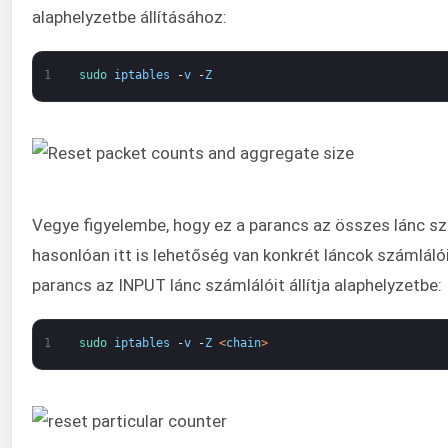
alaphelyzetbe állításához:
1
sudo 
iptables
-
v
-
Z
Vegye figyelembe, hogy ez a parancs az összes lánc sz
hasonlóan itt is lehetőség van konkrét láncok számlálói
parancs az INPUT lánc számlálóit állítja alaphelyzetbe:
1
sudo 
iptables
-
v
-
Z
<
chain
>