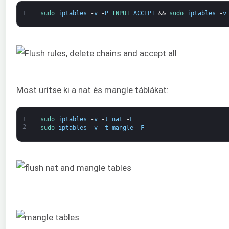
1
sudo 
iptables
-
v
-
P
INPUT 
ACCEPT
&&
sudo 
iptables
-
v
Most ürítse ki a nat és mangle táblákat:
1
sudo 
iptables
-
v
-
t
nat
-
F
2
sudo 
iptables
-
v
-
t
mangle
-
F