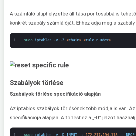
A számláló alaphelyzetbe állítása pontosabbá is tehető.
konkrét szabály számlálóját. Ehhez adja meg a szabály
1
sudo 
iptables
-
v
-
Z
<
chain
>
<
rule_number
>
Szabályok törlése
Szabályok törlése specifikáció alapján
Az iptables szabályok törlésének több módja is van. Az
specifikációja alapján. A törléshez a „-D” jelzőt használ
1
sudo 
iptables
-
v
-
D
INPUT
-
s
172.217.194.113
-
j
DROP