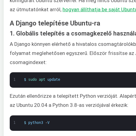
konfigurált Ubuntu szerverrel. Ha még nincs Ubuntu sz
az útmutatónkat arról,
hogyan állíthatja be saját Ubunt
A Django telepítése Ubuntu-ra
1. Globális telepítés a csomagkezelő használ
A Django könnyen elérhető a hivatalos csomagtárolókbó
folyamat meglehetősen egyszerű. Először frissítse az
csomagindexet:
1
$
sudo 
apt 
update
Ezután ellenőrizze a telepített Python verzióját. Alapé
az Ubuntu 20.04 a Python 3.8-as verziójával érkezik:
1
$
python3
-
V