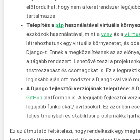
előfordulhat, hogy nem a keretrendszer legújabb
tartalmazza.
Telepítés a
használatával virtuális körny
pip
eszközök használatával, mint a
és a
venv
virtu
létrehozhatunk egy virtuális környezetet, és oda 
Django-t. Ennek a megközelítésnek az az előnye,
a tágabb rendszert. Lehetővé teszi a projektenk
testreszabást és csomagokat is. Ez a legprakti
leginkább ajánlott módszer a Django-val való m
A Django fejlesztői verziójának telepítése
: A 
GitHub
platformon is. A legújabb fejlesztői verz
legújabb funkciókat/javításokat. Ez azonban es
teljesítménybeli és stabilitási problémákkal járha
Ez az útmutató feltételezi, hogy rendelkezik egy megfe