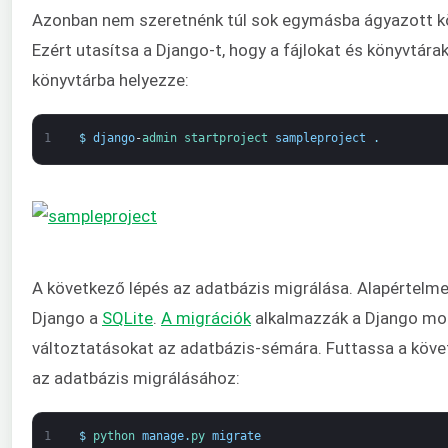
Azonban nem szeretnénk túl sok egymásba ágyazott kö
Ezért utasítsa a Django-t, hogy a fájlokat és könyvtárak
könyvtárba helyezze:
1
$
django
-
admin 
startproject 
sampleproject
.
A következő lépés az adatbázis migrálása. Alapértelme
Django a
SQLite
.
A migrációk
alkalmazzák a Django mo
változtatásokat az adatbázis-sémára. Futtassa a köv
az adatbázis migrálásához:
1
$
python 
manage
.
py 
migrate