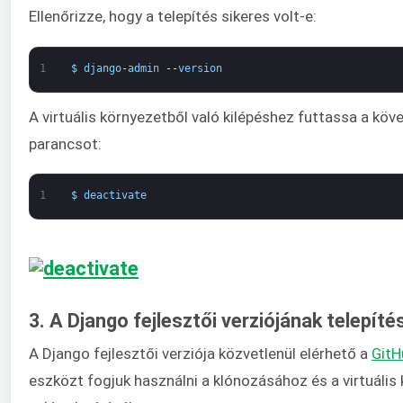
Ellenőrizze, hogy a telepítés sikeres volt-e:
1
$
django
-
admin
--
version
A virtuális környezetből való kilépéshez futtassa a köv
parancsot:
1
$
deactivate
3. A Django fejlesztői verziójának telepíté
A Django fejlesztői verziója közvetlenül elérhető a
GitH
eszközt fogjuk használni a klónozásához és a virtuális