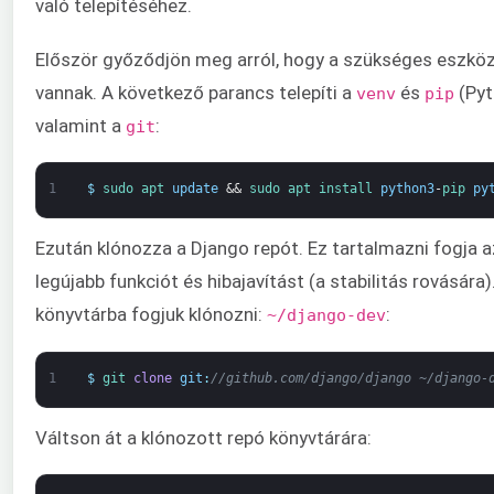
való telepítéséhez.
Először győződjön meg arról, hogy a szükséges eszköz
vannak. A következő parancs telepíti a
és
(Pyt
venv
pip
valamint a
:
git
1
$
sudo 
apt 
update
&&
sudo 
apt 
install 
python3
-
pip 
py
Ezután klónozza a Django repót. Ez tartalmazni fogja 
legújabb funkciót és hibajavítást (a stabilitás rovására
könyvtárba fogjuk klónozni:
:
~/django-dev
1
$
git 
clone
git
:
//github.com/django/django ~/django-
Váltson át a klónozott repó könyvtárára: