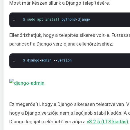
Most már készen állunk a Django telepítésére:
1
$
sudo 
apt 
install 
python3
-
django
Ellenőrizhetjük, hogy a telepítés sikeres volt-e. Futtas
parancsot a Django verziójának ellenőrzéséhez:
1
$
django
-
admin
--
version
Ez megerősíti, hogy a Django sikeresen telepítve van. 
hogy a Django verziója nem a legújabb stabil kiadás. A c
Django legújabb elérhető verziója a
v3.2.5 (LTS kiadás)
.