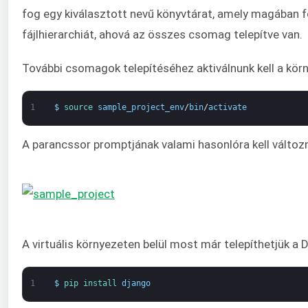
fog egy kiválasztott nevű könyvtárat, amely magában fo
fájlhierarchiát, ahová az összes csomag telepítve van.
További csomagok telepítéséhez aktiválnunk kell a kör
1
$
source 
sample_project_env
/
bin
/
activate
A parancssor promptjának valami hasonlóra kell változn
A virtuális környezeten belül most már telepíthetjük a 
1
$
pip 
install 
django