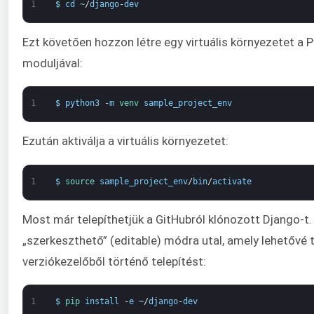
1
$
cd
~
/
django
-
dev
Ezt követően hozzon létre egy virtuális környezetet a 
moduljával:
1
$
python3
-
m
venv 
sample_project_env
Ezután aktiválja a virtuális környezetet:
1
$
source 
sample_project_env
/
bin
/
activate
Most már telepíthetjük a GitHubról klónozott Django-t. 
„szerkeszthető” (editable) módra utal, amely lehetővé t
verziókezelőből történő telepítést:
1
$
pip 
install
-
e
~
/
django
-
dev