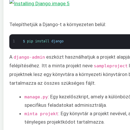
Telepíthetjük a Django-t a környezeten belül:
1
$
pip 
install 
django
A
eszközt használhatjuk a projekt alapj
django-admin
felépítéséhez. Itt a minta projekt neve
l
sampleproject
projektnek lesz egy könyvtára a környezeti könyvtáron b
tartalmazza az összes szükséges fájlt.
: Egy kezelőszkript, amely a különböz
manage.py
specifikus feladatokat adminisztrálja.
: Egy könyvtár a projekt nevével,
minta projekt
tényleges projektkódot tartalmazza.