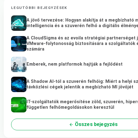
LEGUTÓBBI BEJEGYZÉSEK
A jövő tervezése: Hogyan alakítja át a megbízható
intelligencia és a szuverén felhő a digitális élmény
A CloudSigma és az evoila stratégiai partnerséget 
VMware-folytonosság biztosítására a szolgáltatók é
számára
Emberek, nem platformok hajtják a fejlődést
A Shadow AI-tól a szuverén felhőig: Miért a helyi s
távközlési cégek jelentik a megbízható MI jövőjét
IT-szolgáltatók megerősítése zöld, szuverén, hiper
független felhőmegoldásokon keresztül
Összes bejegyzés