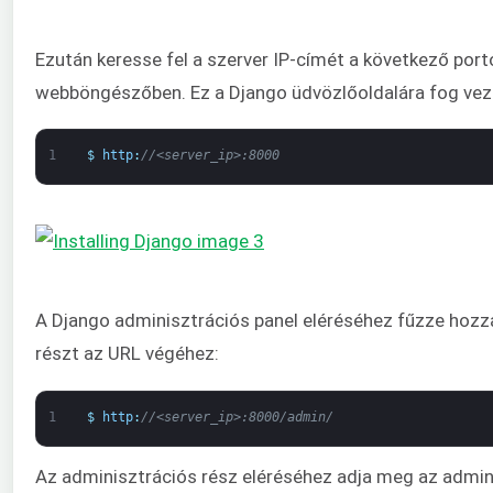
Ezután keresse fel a szerver IP-címét a következő port
webböngészőben. Ez a Django üdvözlőoldalára fog veze
1
$
http
:
//<server_ip>:8000
A Django adminisztrációs panel eléréséhez fűzze hozz
részt az URL végéhez:
1
$
http
:
//<server_ip>:8000/admin/
Az adminisztrációs rész eléréséhez adja meg az admi