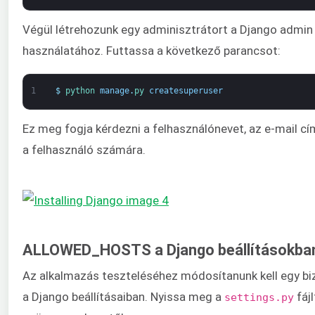
Végül létrehozunk egy adminisztrátort a Django admin 
használatához. Futtassa a következő parancsot:
1
$
python 
manage
.
py 
createsuperuser
Ez meg fogja kérdezni a felhasználónevet, az e-mail cí
a felhasználó számára.
ALLOWED_HOSTS a Django beállításokba
Az alkalmazás teszteléséhez módosítanunk kell egy bi
a Django beállításaiban. Nyissa meg a
fájl
settings.py