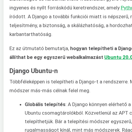
ingyenes és nyílt forráskódú keretrendszer, amely
Pyth
íródott. A Django a további funkciói miatt is népszerű, 
teljesítmény, a biztonság, a skálázhatóság, a hordozha
karbantarthatóság.
Ez az útmutató bemutatja,
hogyan telepítheti a Djan
állíthat be egy egyszerű webalkalmazást
Ubuntu 20.
Django Ubuntu-n
Többféleképpen is telepítheti a Django-t a rendszerre.
módszer más-más célnak felel meg.
Globális telepítés
: A Django könnyen elérhető a
Ubuntu csomagtárolókból. Közvetlenül az APT 
telepíthetjük. Bár a telepítési módszer egyszerű
rugalmasságot kínál, mint más módszerek. Ráa