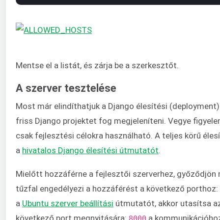
Mentse el a listát, és zárja be a szerkesztőt.
A szerver tesztelése
Most már elindíthatjuk a Django élesítési (deployment)
friss Django projektet fog megjeleníteni. Vegye figyel
csak fejlesztési célokra használható. A teljes körű éle
a
hivatalos Django élesítési útmutatót
.
Mielőtt hozzáférne a fejlesztői szerverhez, győződjön 
tűzfal engedélyezi a hozzáférést a következő porthoz:
a
Ubuntu szerver beállítási
útmutatót, akkor utasítsa a
következő port megnyitására:
a kommunikációho
8000