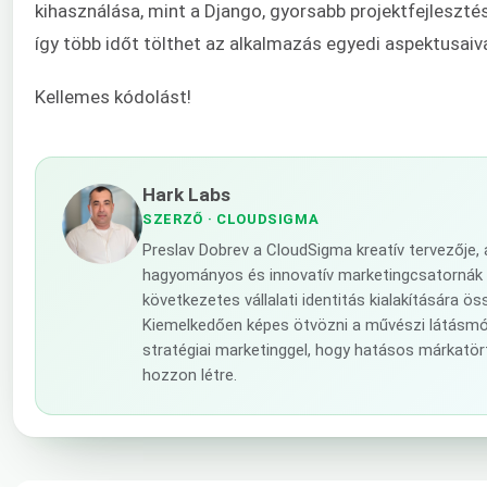
kihasználása, mint a Django, gyorsabb projektfejlesztés
így több időt tölthet az alkalmazás egyedi aspektusaiva
Kellemes kódolást!
Hark Labs
SZERZŐ
· CLOUDSIGMA
Preslav Dobrev a CloudSigma kreatív tervezője, 
hagyományos és innovatív marketingcsatornák 
következetes vállalati identitás kialakítására ös
Kiemelkedően képes ötvözni a művészi látásm
stratégiai marketinggel, hogy hatásos márkatö
hozzon létre.