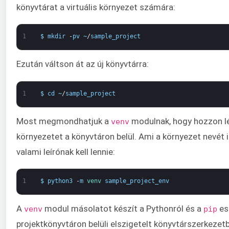
könyvtárat a virtuális környezet számára:
1
$
mkdir
-
pv
~
/
sample_project
Ezután váltson át az új könyvtárra:
1
$
cd
~
/
sample_project
Most megmondhatjuk a
modulnak, hogy hozzon lét
venv
környezetet a könyvtáron belül. Ami a környezet nevét il
valami leírónak kell lennie:
1
$
python3
-
m
venv 
sample_project_env
A
modul másolatot készít a Pythonról és a
es
venv
pip
projektkönyvtáron belüli elszigetelt könyvtárszerkezet