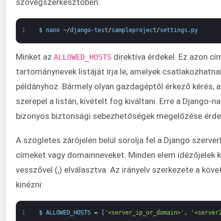
szövegszerkesztőben:
1
$
nano
~
/
django
-
test
/
sampleproject
/
settings
.
py
Minket az
direktíva érdekel. Ez azon cí
ALLOWED_HOSTS
tartománynevek listáját írja le, amelyek csatlakozhatn
példányhoz. Bármely olyan gazdagéptől érkező kérés, 
szerepel a listán, kivételt fog kiváltani. Erre a Django-
bizonyos biztonsági sebezhetőségek megelőzése érde
A szögletes zárójelen belül sorolja fel a Django szerver
címeket vagy domainneveket. Minden elem idézőjelek k
vesszővel (,) elválasztva. Az irányelv szerkezete a kö
kinézni:
1
$
ALLOWED_HOSTS
=
[
'<server_ip_or_domain>'
,
'<server