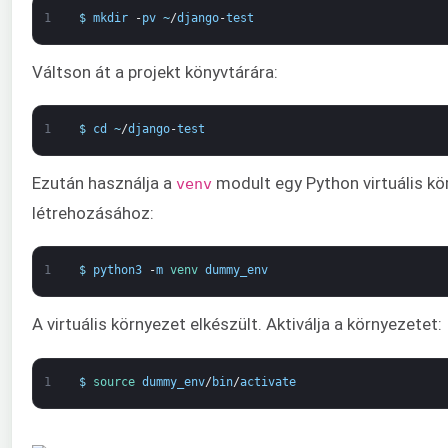
1
$
mkdir
-
pv
~
/
django
-
test
Váltson át a projekt könyvtárára:
1
$
cd
~
/
django
-
test
Ezután használja a
modult egy Python virtuális kö
venv
létrehozásához:
1
$
python3
-
m
venv 
dummy_env
A virtuális környezet elkészült. Aktiválja a környezetet:
1
$
source 
dummy_env
/
bin
/
activate