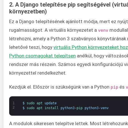
2. A Django telepítése pip segítségével (virtuá
környezetben)
Ez a Django telepítésének ajánlott módja, mert ez nyúj
rugalmasságot. A virtuális környezetet a
modullal
venv
létrehozni, amely a Python 3 szabványos könyvtárának 
lehetővé teszi, hogy
virtuális Python környezeteket hoz
Python csomagokat telepítsen
anélkül, hogy változáso
rendszer más részein. Számos egyedi konfigurációjú vir
környezettel rendelkezhet.
Kezdjük el. Először is szükségünk van a Python
és
pip
1
$
sudo 
apt 
update
2
$
sudo 
apt 
install 
python3
-
pip 
python3
-
venv
A modulok sikeresen telepítve lettek. Most létrehozunk