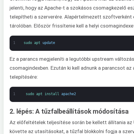
jelenti, hogy az Apache-t a szokásos csomagkezelő es
telepítheti a szerverére. Alapértelmezett szoftverként 
tárolóban. Először frissítenie kell a helyi csomagindexe
1
sudo 
apt 
update
Ez a parancs megjeleníti a legutóbbi upstream változá
csomagindexben. Ezután ki kell adnunk a parancsot a
telepítésére:
1
sudo 
apt 
install 
apache2
2. lépés: A tűzfalbeállítások módosítása
Az előfeltételek teljesítése során be kellett állítania a
követte az utasításokat, a tűzfal blokkolni fogja a szer