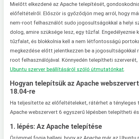
Mielőtt elkezdené az Apache telepítését, gondoskodnia
előfeltételről. Először is győződjön meg arról, hogy már
nem-root felhasználót sudo jogosultságokkal a helyi s
dolog, amire szüksége lesz, egy tűzfal. Engedélyeznie k
tűzfalat, és blokkolnia kell a nem létfontosságú portoka
megkezdése előtt jelentkezzen be a jogosultságokkal 
root felhasználójával. Könnyedén telepítheti szerverét, 
Ubuntu szerver beállításáról szóló útmutatónkat
.
Hogyan telepítsük az Apache webszerver
18.04-re
Ha teljesítette az előfeltételeket, rátérhet a tényleges 
Apache webszervert 6 egyszerű lépésben telepítheti és 
1. lépés: Az Apache telepítése
Örömmel fogja hallani, hogy az Apache már az Ubuntu r