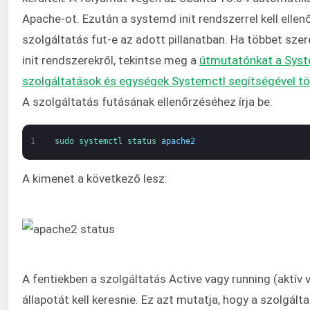
Apache-ot. Ezután a systemd init rendszerrel kell ellenő
szolgáltatás fut-e az adott pillanatban. Ha többet sze
init rendszerekről, tekintse meg a
útmutatónkat a Sys
szolgáltatások és egységek Systemctl segítségével tö
A szolgáltatás futásának ellenőrzéséhez írja be:
1
sudo 
systemctl 
status 
apache2
A kimenet a következő lesz:
A fentiekben a szolgáltatás Active vagy running (aktív 
állapotát kell keresnie. Ez azt mutatja, hogy a szolgálta