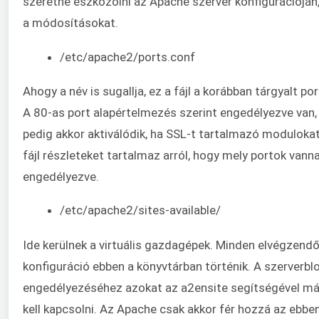
szeretne eszközölni az Apache szerver konfigurációján, 
a módosításokat.
/etc/apache2/ports.conf
Ahogy a név is sugallja, ez a fájl a korábban tárgyalt po
A 80-as port alapértelmezés szerint engedélyezve van,
pedig akkor aktiválódik, ha SSL-t tartalmazó modulokat
fájl részleteket tartalmaz arról, hogy mely portok vanna
engedélyezve.
/etc/apache2/sites-available/
Ide kerülnek a virtuális gazdagépek. Minden elvégzendő
konfiguráció ebben a könyvtárban történik. A szerverbl
engedélyezéséhez azokat az a2ensite segítségével m
kell kapcsolni. Az Apache csak akkor fér hozzá az ebbe