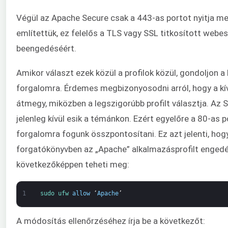
Végül az Apache Secure csak a 443-as portot nyitja me
említettük, ez felelős a TLS vagy SSL titkosított webe
beengedéséért.
Amikor választ ezek közül a profilok közül, gondoljon a 
forgalomra. Érdemes megbizonyosodni arról, hogy a kí
átmegy, miközben a legszigorúbb profilt választja. Az 
jelenleg kívül esik a témánkon. Ezért egyelőre a 80-as 
forgalomra fogunk összpontosítani. Ez azt jelenti, hog
forgatókönyvben az „Apache” alkalmazásprofilt engedé
következőképpen teheti meg:
1
sudo 
ufw 
allow
‘
Apache
’
A módosítás ellenőrzéséhez írja be a következőt: