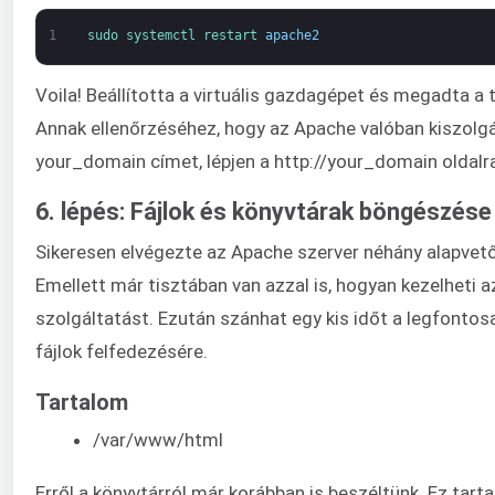
1
sudo 
systemctl 
restart 
apache2
Voila! Beállította a virtuális gazdagépet és megadta a
Annak ellenőrzéséhez, hogy az Apache valóban kiszolgá
your_domain címet, lépjen a http://your_domain oldalr
6. lépés: Fájlok és könyvtárak böngészése
Sikeresen elvégezte az Apache szerver néhány alapvető
Emellett már tisztában van azzal is, hogyan kezelheti 
szolgáltatást. Ezután szánhat egy kis időt a legfontos
fájlok felfedezésére.
Tartalom
/var/www/html
Erről a könyvtárról már korábban is beszéltünk. Ez tar