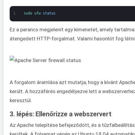
1
sudo 
ufw 
status
Ez a parancs megjelenít egy kimenetet, amely tartalmaz
átengedett HTTP-forgalmat. Valami hasonlót fog látni
A forgalom áramlása azt mutatja, hogy a kívánt Apache 
került. A hozzáférés engedélyezve lett a webszerverhe
keresztül.
3. lépés: Ellenőrizze a webszervert
Az Apache telepítése befejeződött, és a tűzfalbeállít
kerültek. A folyamat végén az Ubuntu 18.04 automatiku