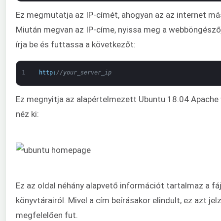
Ez megmutatja az IP-címét, ahogyan az az internet más 
Miután megvan az IP-címe, nyissa meg a webböngészőj
írja be és futtassa a következőt:
1
http
:
//your_server_ip
Ez megnyitja az alapértelmezett Ubuntu 18.04 Apache 
néz ki:
Ez az oldal néhány alapvető információt tartalmaz a fájl
könyvtárairól. Mivel a cím beírásakor elindult, ez azt je
megfelelően fut.