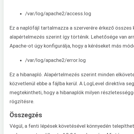
/var/log/apache2/access.log
Ez a naplófájl tartalmazza a szerverére érkező összes 
alapértelmezés szerint így történik. Lehetősége van arr
Apache-ot úgy konfigurálja, hogy a kéréseket más mód
/var/log/apache2/error.log
Ez a hibanapló. Alapértelmezés szerint minden elkövete
közvetlenül ebbe a fájlba kerül. A LogLevel direktíva se
megtekintheti, hogy a hibanaplók milyen részletességge
rögzítésre.
Összegzés
Végül, a fenti lépések követésével könnyedén telepíthe