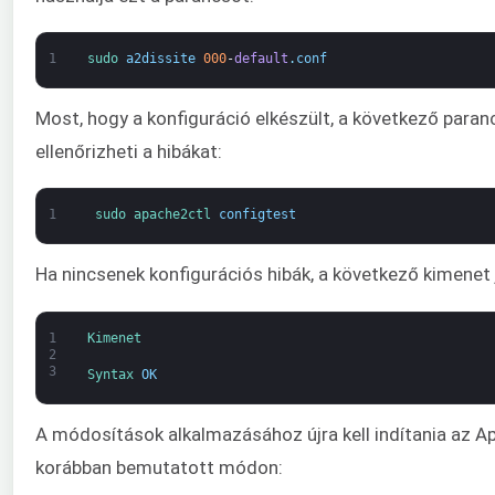
1
sudo 
a2dissite
000
-
default
.
conf
Most, hogy a konfiguráció elkészült, a következő paran
ellenőrizheti a hibákat:
1
sudo 
apache2ctl 
configtest
Ha nincsenek konfigurációs hibák, a következő kimenet 
1
Kimenet
2
3
Syntax 
OK
A módosítások alkalmazásához újra kell indítania az A
korábban bemutatott módon: