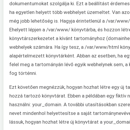
dokumentumokat szolgálja ki. Ezt a beállítást érdemes
ha egyetlen helyett több webhelyet üzemeltet. Van az
még jobb lehetőség is. Hagyja érintetlenül a /var/www
Ehelyett lépjen a /var/www/ könyvtárba, és hozzon létr
könyvtárszerkezetet a kívánt tartományhoz (domainhe
webhelyek számára. Ha így tesz, a /var/www/html könyv
alapértelmezett könyvtárként. Abban az esetben, ha e
felel meg a tartományán lévő egyik webhelynek sem, a 
fog történni.
Ezt követően megnézzük, hogyan hozhat létre egy új t
hozzá tartozó könyvtárat. Ebben a példában egy fiktív 
használni: your_domain. A további utasításokban szer
nevet mindenhol helyettesítse a saját tartománynevév
lássuk, hogyan hozhat létre új könyvtárat a your_doma