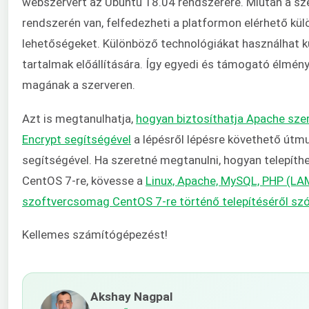
webszervert az Ubuntu 18.04 rendszerére. Miután a sz
rendszerén van, felfedezheti a platformon elérhető kül
lehetőségeket. Különböző technológiákat használhat k
tartalmak előállítására. Így egyedi és támogató élményt
magának a szerveren.
Azt is megtanulhatja,
hogyan biztosíthatja Apache szer
Encrypt segítségével
a lépésről lépésre követhető útm
segítségével. Ha szeretné megtanulni, hogyan telepíth
CentOS 7-re, kövesse a
Linux, Apache, MySQL, PHP (LA
szoftvercsomag CentOS 7-re történő telepítéséről sz
Kellemes számítógépezést!
Akshay Nagpal