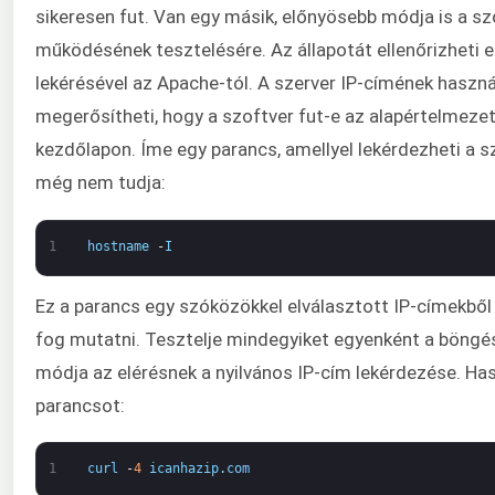
sikeresen fut. Van egy másik, előnyösebb módja is a sz
működésének tesztelésére. Az állapotát ellenőrizheti e
lekérésével az Apache-tól. A szerver IP-címének haszná
megerősítheti, hogy a szoftver fut-e az alapértelmeze
kezdőlapon. Íme egy parancs, amellyel lekérdezheti a sz
még nem tudja:
1
hostname
-
I
Ez a parancs egy szóközökkel elválasztott IP-címekből
fog mutatni. Tesztelje mindegyiket egyenként a böngé
módja az elérésnek a nyilvános IP-cím lekérdezése. Has
parancsot:
1
curl
-
4
icanhazip
.
com