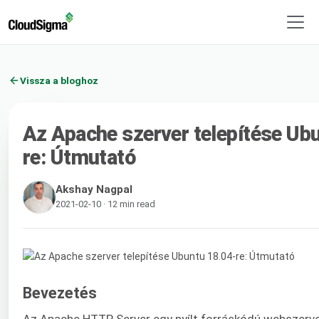
Vissza a bloghoz
Az Apache szerver telepítése Ub
re: Útmutató
Akshay Nagpal
2021-02-10 · 12 min read
Bevezetés
Az Apache HTTP Server egy nyílt forráskódú webszerve