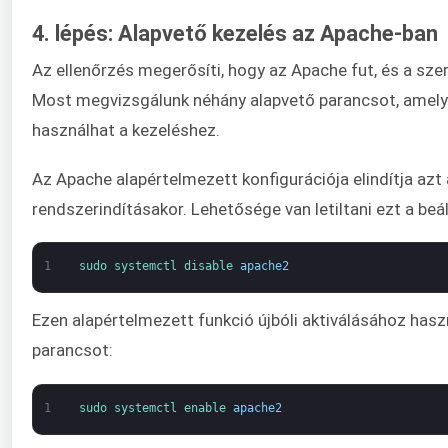
4. lépés: Alapvető kezelés az Apache-ban
Az ellenőrzés megerősíti, hogy az Apache fut, és a sz
Most megvizsgálunk néhány alapvető parancsot, amely
használhat a kezeléshez.
Az Apache alapértelmezett konfigurációja elindítja azt
rendszerindításakor. Lehetősége van letiltani ezt a beállí
1
sudo 
systemctl 
disable 
apache2
Ezen alapértelmezett funkció újbóli aktiválásához haszn
parancsot:
1
sudo 
systemctl 
enable 
apache2