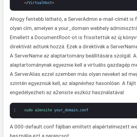
<
/
VirtualHost
>
Ahogy fentebb látható, a ServerAdmin e-mail-címét is fr
olyan cím, amelyen a your_domain webhely adminisztrá
Emellett a DocumentRoot-ot is frissítettük az új könyvtá
direktívát adtunk hozzá. Ezek a direktívák a ServerName
A ServerName az alaptartomány beállítására szolgál. A
alaptartománynak egyeznie kell a virtuális gazdagép 
A ServerAlias ezzel szemben más olyan neveket ad me
szintén egyezniük kell, az alapnévhez hasonlóan. A fájl
engedélyezheti az a2ensite eszköz használatával:
1
sudo 
a2ensite 
your_domain
.
conf
A 000-default.conf fájlban említett alapértelmezett we
használja ezt a parancsot: