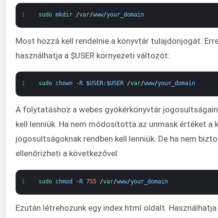
1
sudo 
mkdir
/
var
/
www
/
your_domain
Most hozzá kell rendelnie a könyvtár tulajdonjogát. Erre
használhatja a $USER környezeti változót:
1
sudo 
chown
-
R
$
USER
:
$
USER
/
var
/
www
/
your_domain
A folytatáshoz a webes gyökérkönyvtár jogosultságai
kell lenniük. Ha nem módosította az unmask értéket a k
jogosultságoknak rendben kell lenniük. De ha nem bizt
ellenőrizheti a következővel:
1
sudo 
chmod
-
R
755
/
var
/
www
/
your_domain
Ezután létrehozunk egy index.html oldalt. Használhatja 