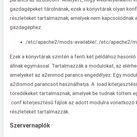
gazdagépeket tárolnának, ezek a könyvtárak olyan konf
részleteket tartalmaznak, amelyek nem kapcsolódnak a 
gazdagéphez:
/etc/apache2/mods-available/, /etc/apache2/
Ezek a könyvtárak szintén a fenti két példához hasonl
állnak egymással. Tartalmazzák a modulokat, az elérhe
amelyeket az a2enmod parancs engedélyez. Egy modul 
a2dismod parancsot használhatja. A .load kiterjesztésű
töredékeket tartalmaznak, amelyek be tudnak tölteni e
.conf kiterjesztésű fájlok az adott modulra vonatkozó 
részleteket tartalmazzák.
Szervernaplók