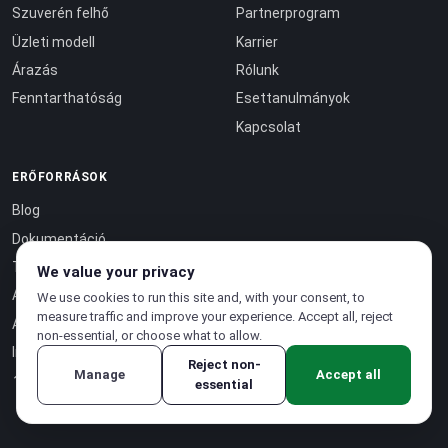
Szuverén felhő
Partnerprogram
Üzleti modell
Karrier
Árazás
Rólunk
Fenntarthatóság
Esettanulmányok
Kapcsolat
ERŐFORRÁSOK
Blog
Dokumentáció
Tanúsítványok
We value your privacy
API referencia ↗
We use cookies to run this site and, with your consent, to
measure traffic and improve your experience. Accept all, reject
Állapotoldal ↗
non-essential, or choose what to allow.
Intelligencia mint szolgáltatás
Reject non-
↗
Manage
Accept all
essential