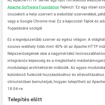
Apache Software Foundation
fejleszt. Ez egy olyan szo
összeköti a helyi szervert a weboldal-szerverekkel, péld
vagy a Google Chrome-mal. Ez a kapcsolat fájlok és ad
fogadására szolgál.
Ez a legnépszerűbb szerver az egész világon. A világhál
összes webhely több mint 40%-át az Apache HTTP műk
Népszerűségének okai a nagymértékű testreszabhatósá
integrációs képesség és a megbízható médiatámogat
modulalapú architektúrán működik. Az egyes modulok
különböző funkciók hozzáadásához és eltávolításához.
útmutatóban bemutatjuk, hogyan telepítheti az Apache
18.04-re.
Telepítés előtt