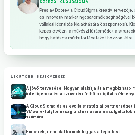
SZERZŐ
· CLOUDSIGMA
Preslav Dobrev a CloudSigma kreatív tervezője
és innovatív marketingcsatornák segítségével 
vállalati identitás kialakítására összpontosít. 
képes ötvözni a művészi látásmódot a stratégia
hogy hatásos márkatörténeteket hozzon létre.
LEGUTÓBBI BEJEGYZÉSEK
A jövő tervezése: Hogyan alakítja át a megbízható
intelligencia és a szuverén felhő a digitális élmény
A CloudSigma és az evoila stratégiai partnerséget 
VMware-folytonosság biztosítására a szolgáltatók é
számára
Emberek, nem platformok hajtják a fejlődést