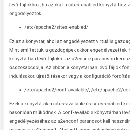
lévő fájlokhoz, ha azokat a sites-enabled könyvtárhoz 
engedélyezték.
/etc/apache2/sites-enabled/
Ez az a könyvtár, ahol az engedélyezett virtuális gazda
Mint említettük, a gazdagépek akkor engedélyezettek, h
könyvtárban lévő fájlokat az a2ensite parancson keresz
összekapcsolja. Az ebben a könyvtárban lévő fájlok fo
indulásakor, újratöltésekor vagy a konfiguráció fordítás
/etc/apache2/conf-available/, /etc/apache2/co
Ezek a könyvtárak a sites-available és sites-enabled k
hasonlóan működnek. A conf-available könyvtárban lévő
engedélyezéséhez az a2enconf parancsot kell használnia
parancs az a2disconf. Ahelyett, hogy webhelyenkénti vi