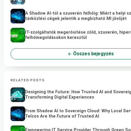
A Shadow AI-tól a szuverén felhőig: Miért a helyi s
távközlési cégek jelentik a megbízható MI jövőjét
IT-szolgáltatók megerősítése zöld, szuverén, hipe
felhőmegoldásokon keresztül
Összes bejegyzés
RELATED POSTS
Designing the Future: How Trusted AI and Soverei
Transforming Digital Experiences
From Shadow AI to Sovereign Cloud: Why Local Ser
Telcos Are the Future of Trusted AI
Empowering IT Service Provider Through Green So