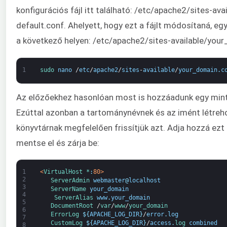
konfigurációs fájl itt található: /etc/apache2/sites-ava
default.conf. Ahelyett, hogy ezt a fájlt módosítaná, egy
a következő helyen: /etc/apache2/sites-available/you
1
sudo 
nano
/
etc
/
apache2
/
sites
-
available
/
your_domain
.
c
Az előzőekhez hasonlóan most is hozzáadunk egy mint
Ezúttal azonban a tartománynévnek és az imént létreh
könyvtárnak megfelelően frissítjük azt. Adja hozzá ezt 
mentse el és zárja be:
1
<
VirtualHost *
:
80
>
2
ServerAdmin 
webmaster
@
localhost
3
ServerName 
your_domain
4
ServerAlias 
www
.
your_domain
5
DocumentRoot
/
var
/
www
/
your_domain
6
ErrorLog
$
{
APACHE_LOG_DIR
}
/
error
.
log
7
CustomLog
$
{
APACHE_LOG_DIR
}
/
access
.
log 
combined
8