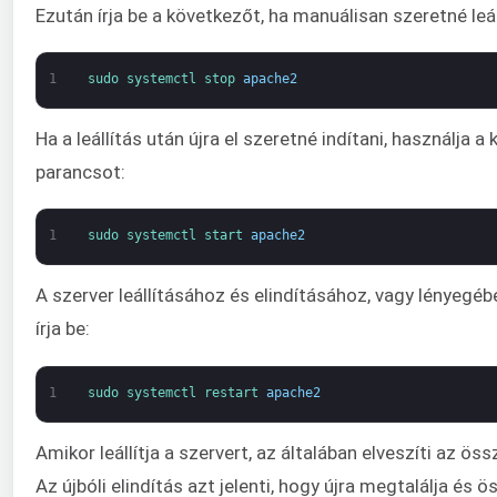
Ezután írja be a következőt, ha manuálisan szeretné leáll
1
sudo 
systemctl 
stop 
apache2
Ha a leállítás után újra el szeretné indítani, használja a
parancsot:
1
sudo 
systemctl 
start 
apache2
A szerver leállításához és elindításához, vagy lényegéb
írja be:
1
sudo 
systemctl 
restart 
apache2
Amikor leállítja a szervert, az általában elveszíti az ös
Az újbóli elindítás azt jelenti, hogy újra megtalálja és 