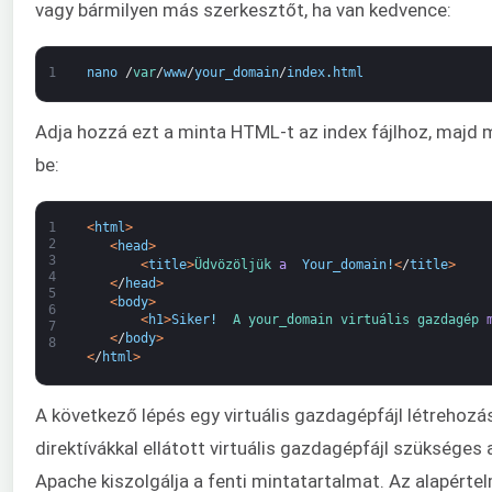
vagy bármilyen más szerkesztőt, ha van kedvence:
1
nano
/
var
/
www
/
your_domain
/
index
.
html
Adja hozzá ezt a minta HTML-t az index fájlhoz, majd m
be:
1
<
html
>
2
<
head
>
3
<
title
>
Üdvözöljük 
a 
Your_domain
!
<
/
title
>
4
<
/
head
>
5
<
body
>
6
<
h1
>
Siker
!
A 
your_domain 
virtuális 
gazdagép 
7
<
/
body
>
8
<
/
html
>
A következő lépés egy virtuális gazdagépfájl létrehozá
direktívákkal ellátott virtuális gazdagépfájl szükséges
Apache kiszolgálja a fenti mintatartalmat. Az alapérte