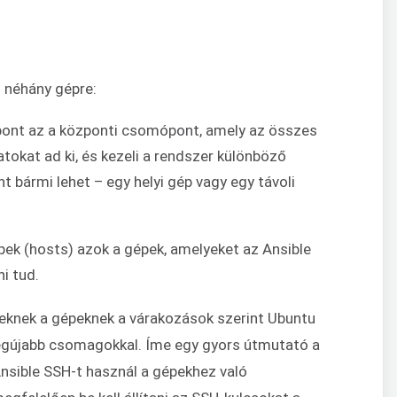
 néhány gépre:
nt az a központi csomópont, amely az összes
tokat ad ki, és kezeli a rendszer különböző
 bármi lehet – egy helyi gép vagy egy távoli
ek (hosts) azok a gépek, amelyeket az Ansible
i tud.
zeknek a gépeknek a várakozások szerint Ubuntu
a legújabb csomagokkal. Íme egy gyors útmutató a
 Ansible SSH-t használ a gépekhez való