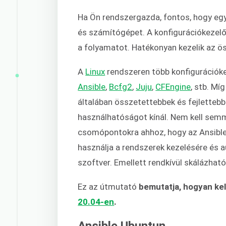
Ha Ön rendszergazda, fontos, hogy eg
és számítógépet. A konfigurációkezel
a folyamatot. Hatékonyan kezelik az ös
A
Linux
rendszeren több konfigurációkez
Ansible
,
Bcfg2
,
Juju
,
CFEngine
, stb. Mí
általában összetettebbek és fejletteb
használhatóságot kínál. Nem kell semmi
csomópontokra ahhoz, hogy az Ansible
használja a rendszerek kezelésére és a
szoftver. Emellett rendkívül skálázhat
Ez az útmutató
bemutatja, hogyan kell
20.04-en
.
Ansible Ubuntun