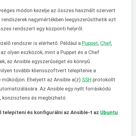
ységes módon kezelje az összes használt szervert
ő rendszerek nagymértékben leegyszerűsíthetik ezt
szes rendszert egy központi helyről.
elő rendszer is elérhető. Például a
Puppet
,
Chef
,
g az olyan eszközök, mint a Puppet és a Chef
bek, az Ansible egyszerűséget és könnyű
lyen további kliensszoftvert telepítenie a
 működjön. Ehelyett az Ansible a(z)
SSH
protokollt
utomatizálására. Az Ansible egy nyílt forráskódú
ó, konzisztens és megbízható.
 telepíteni és konfigurálni az Ansible-t az
Ubuntu