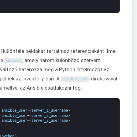
jl különféle példákat tartalmaz referenciaként. Íme
ve
, amely három különböző szervert
servers
változó határozza meg a Python értelmezőt az
pelnek az inventory-ban. A
direktívával
ansible_user
amellyel az Ansible csatlakozni fog:
ansible_user
=
<
server_1_username
>
ansible_user
=
<
server_2_username
>
ansible_user
=
<
server_3_username
>
/
python3