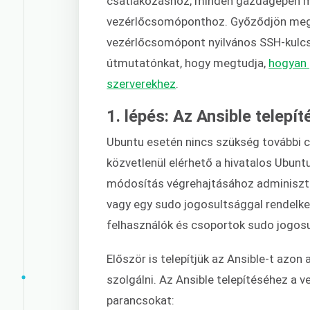
csatlakozáshoz, minden gazdagépen meg
vezérlőcsomóponthoz. Győződjön meg 
vezérlőcsomópont nyilvános SSH-kulc
útmutatónkat, hogy megtudja,
hogyan 
szerverekhez
.
1. lépés: Az Ansible telepít
Ubuntu esetén nincs szükség további c
közvetlenül elérhető a hivatalos Ubun
módosítás végrehajtásához adminisztr
vagy egy sudo jogosultsággal rendelk
felhasználók és csoportok sudo jogosu
Először is telepítjük az Ansible-t az
szolgálni. Az Ansible telepítéséhez a
parancsokat: