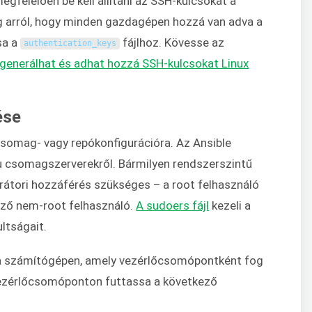
felelően be kell állítani az SSH-kulcsokat a
arról, hogy minden gazdagépen hozzá van adva a
sa a
fájlhoz. Kövesse az
authentication_keys
generálhat és adhat hozzá SSH-kulcsokat Linux
ése
somag- vagy repókonfigurációra. Az Ansible
tu csomagszerverekről. Bármilyen rendszerszintű
átori hozzáférés szükséges – a root felhasználó
ező nem-root felhasználó.
A sudoers fájl
kezeli a
ltságait.
on a számítógépen, amely vezérlőcsomópontként fog
 vezérlőcsomóponton futtassa a következő