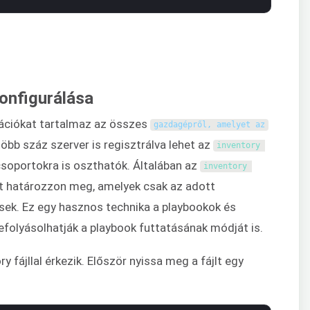
konfigurálása
rmációkat tartalmaz az összes
gazdagépről, amelyet az
több száz szerver is regisztrálva lehet az
inventory 
csoportokra is oszthatók. Általában az
inventory 
at határozzon meg, amelyek csak az adott
ek. Ez egy hasznos technika a playbookok és
efolyásolhatják a playbook futtatásának módját is.
 fájllal érkezik. Először nyissa meg a fájlt egy