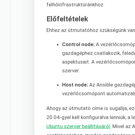
felhőinfrastruktúránkhoz.
Előfeltételek
Ehhez az útmutatóhoz szükségünk van
Control node:
A vezérlőcsomópo
gazdagéphez csatlakozik, felada
aspektusait. A vezérlőcsomópont
szerver.
Host node:
Az Ansible gazdagép
vezérlőcsomópont automatizáln
Ahogy az útmutató címe is sugallja, e
20.04-gyel kell konfigurálva lenniük, 
Ubuntu szerver beállításáról
. Mivel az