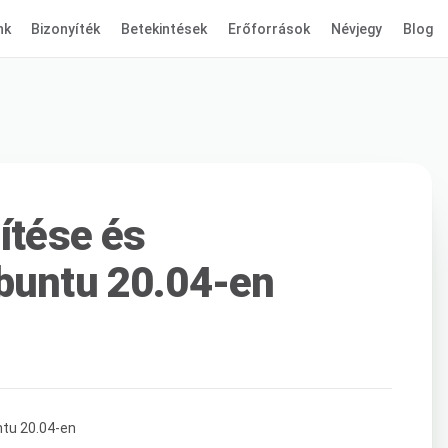
nk
Bizonyíték
Betekintések
Erőforrások
Névjegy
Blog
ítése és
Ubuntu 20.04-en