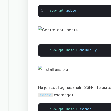
1
sudo 
apt 
update
1
sudo 
apt 
install 
ansible
-
y
Ha jelszót fog használni SSH-hitelesíté
csomagot:
sshpass
1
sudo 
apt 
install 
sshpass