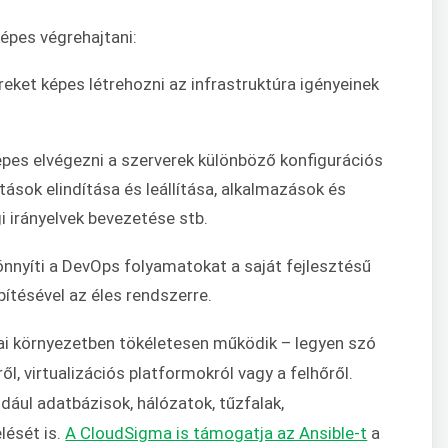
épes végrehajtani:
ket képes létrehozni az infrastruktúra igényeinek
pes elvégezni a szerverek különböző konfigurációs
ások elindítása és leállítása, alkalmazások és
gi irányelvek bevezetése stb.
nyíti a DevOps folyamatokat a saját fejlesztésű
ítésével az éles rendszerre.
kai környezetben tökéletesen működik – legyen szó
, virtualizációs platformokról vagy a felhőről.
ául adatbázisok, hálózatok, tűzfalak,
lését is.
A CloudSigma is támogatja az Ansible-t
a