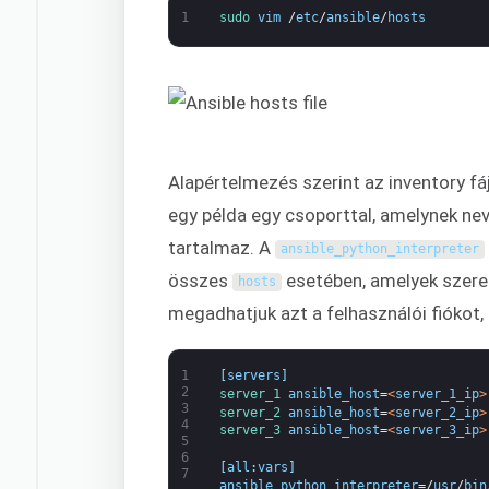
1
sudo 
vim
/
etc
/
ansible
/
hosts
Alapértelmezés szerint az inventory fá
egy példa egy csoporttal, amelynek ne
tartalmaz. A
ansible_python_interpreter
összes
esetében, amelyek szere
hosts
megadhatjuk azt a felhasználói fiókot, 
1
[
servers
]
2
server_1 
ansible_host
=
<
server_1_ip
>
3
server_2 
ansible_host
=
<
server_2_ip
>
4
server_3 
ansible_host
=
<
server_3_ip
>
5
6
[
all
:
vars
]
7
ansible_python_interpreter
=/
usr
/
bin