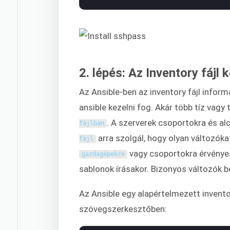
2. lépés: Az Inventory fájl 
Az Ansible-ben az inventory fájl info
ansible kezelni fog. Akár több tíz vagy 
. A szerverek csoportokra és al
fájlban
arra szolgál, hogy olyan változók
fájl
vagy csoportokra érvényes
gazdagépekre
sablonok írásakor. Bizonyos változók b
Az Ansible egy alapértelmezett inventory
szövegszerkesztőben: