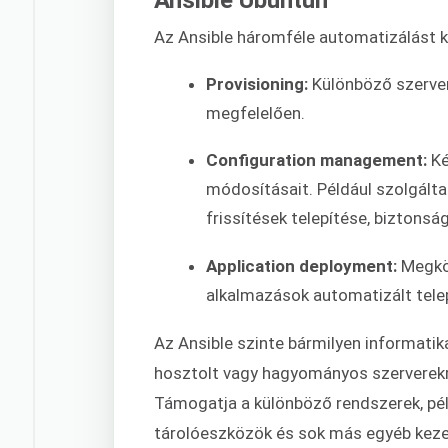
Az Ansible háromféle automatizálást k
Provisioning:
Különböző szervere
megfelelően.
Configuration management:
Ké
módosításait. Például szolgáltat
frissítések telepítése, biztonsá
Application deployment:
Megkön
alkalmazások automatizált telep
Az Ansible szinte bármilyen informati
hosztolt vagy hagyományos szerverekről
Támogatja a különböző rendszerek, péld
tárolóeszközök és sok más egyéb keze