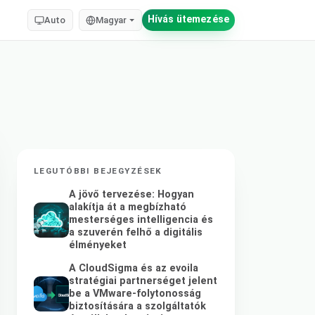
Hívás ütemezése
Auto
Magyar
LEGUTÓBBI BEJEGYZÉSEK
A jövő tervezése: Hogyan
alakítja át a megbízható
mesterséges intelligencia és
a szuverén felhő a digitális
élményeket
A CloudSigma és az evoila
stratégiai partnerséget jelent
be a VMware-folytonosság
biztosítására a szolgáltatók