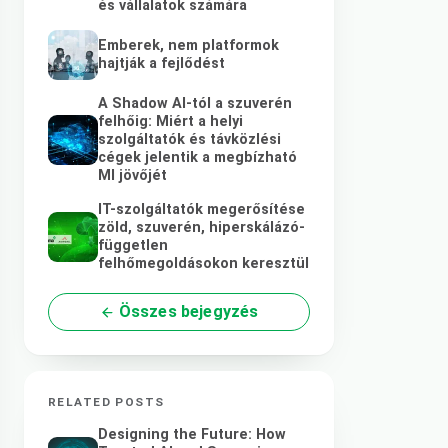
és vállalatok számára
Emberek, nem platformok
hajtják a fejlődést
A Shadow AI-tól a szuverén
felhőig: Miért a helyi
szolgáltatók és távközlési
cégek jelentik a megbízható
MI jövőjét
IT-szolgáltatók megerősítése
zöld, szuverén, hiperskálázó-
független
felhőmegoldásokon keresztül
Összes bejegyzés
RELATED POSTS
Designing the Future: How