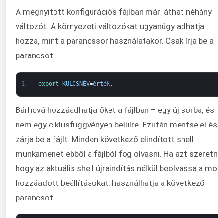
A megnyitott konfigurációs fájlban már láthat néhány
változót. A környezeti változókat ugyanúgy adhatja
hozzá, mint a parancssor használatakor. Csak írja be a
parancsot:
1
export 
KULCSNÉV
=
érték
.
Bárhová hozzáadhatja őket a fájlban – egy új sorba, és
nem egy ciklusfüggvényen belülre. Ezután mentse el és
zárja be a fájlt. Minden következő elindított shell
munkamenet ebből a fájlból fog olvasni. Ha azt szeretn
hogy az aktuális shell újraindítás nélkül beolvassa a mo
hozzáadott beállításokat, használhatja a következő
parancsot: