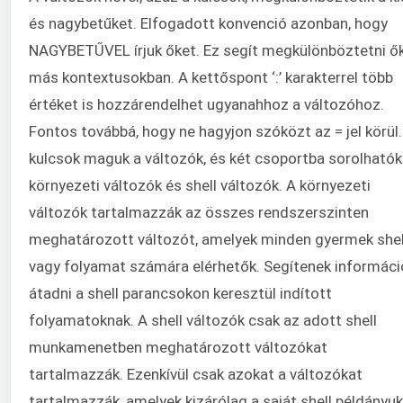
és nagybetűket. Elfogadott konvenció azonban, hogy
NAGYBETŰVEL írjuk őket. Ez segít megkülönböztetni ő
más kontextusokban. A kettőspont ‘:’ karakterrel több
értéket is hozzárendelhet ugyanahhoz a változóhoz.
Fontos továbbá, hogy ne hagyjon szóközt az = jel körül.
kulcsok maguk a változók, és két csoportba sorolhatók
környezeti változók és shell változók. A környezeti
változók tartalmazzák az összes rendszerszinten
meghatározott változót, amelyek minden gyermek shel
vagy folyamat számára elérhetők. Segítenek informáci
átadni a shell parancsokon keresztül indított
folyamatoknak. A shell változók csak az adott shell
munkamenetben meghatározott változókat
tartalmazzák. Ezenkívül csak azokat a változókat
tartalmazzák, amelyek kizárólag a saját shell példányu