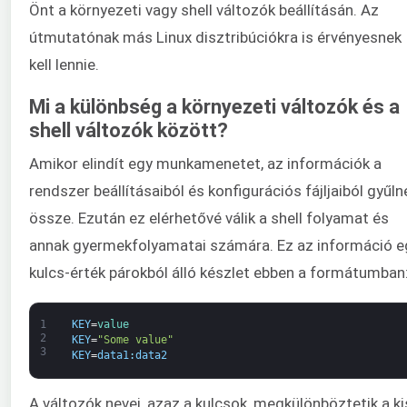
Önt a környezeti vagy shell változók beállításán. Az
útmutatónak más Linux disztribúciókra is érvényesnek
kell lennie.
Mi a különbség a környezeti változók és a
shell változók között?
Amikor elindít egy munkamenetet, az információk a
rendszer beállításaiból és konfigurációs fájljaiból gyűln
össze. Ezután ez elérhetővé válik a shell folyamat és
annak gyermekfolyamatai számára. Ez az információ e
kulcs-érték párokból álló készlet ebben a formátumban
1
KEY
=
value
2
KEY
=
"Some value"
3
KEY
=
data1
:
data2
A változók nevei, azaz a kulcsok, megkülönböztetik a ki