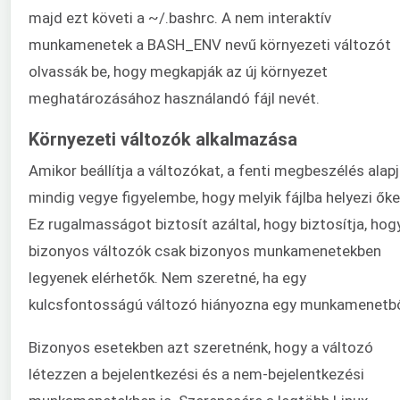
majd ezt követi a ~/.bashrc. A nem interaktív
munkamenetek a BASH_ENV nevű környezeti változót
olvassák be, hogy megkapják az új környezet
meghatározásához használandó fájl nevét.
Környezeti változók alkalmazása
Amikor beállítja a változókat, a fenti megbeszélés alap
mindig vegye figyelembe, hogy melyik fájlba helyezi őke
Ez rugalmasságot biztosít azáltal, hogy biztosítja, hog
bizonyos változók csak bizonyos munkamenetekben
legyenek elérhetők. Nem szeretné, ha egy
kulcsfontosságú változó hiányozna egy munkamenetbő
Bizonyos esetekben azt szeretnénk, hogy a változó
létezzen a bejelentkezési és a nem-bejelentkezési