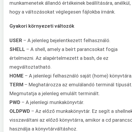
munkamenetek állandó értékeinek beállítására, anélkül,
hogy a változásokat véglegesen fájlokba írnánk.
Gyakori környezeti változók
USER
– A jelenleg bejelentkezett felhasználó.
SHELL
– A shell, amely a beírt parancsokat fogja
értelmezni. Az alapértelmezett a bash, de ez
megváltoztatható.
HOME
– A jelenlegi felhasználó saját (home) könyvtára
TERM
– Meghatározza az emulálandó terminál típusát
Megmutatja a jelenleg emulált terminált.
PWD
– A jelenlegi munkakönyvtár.
OLDPWD
– Az előző munkakönyvtár. Ez segít a shellne
visszaváltani az előző könyvtárra, amikor a cd parancs
használja a könyvtárváltáshoz.