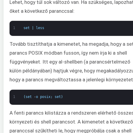
Lehet, hogy túl sok változó van. Ha szükséges, lapozha
őket a következő paranccsal:
1
set
|
less
Tovább tisztíthatja a kimenetet, ha megadja, hogy a se
parancs POSIX módban fusson, így nem írja ki a shell
függvényeket. Itt egy al-shellben (a parancsértelmező
külön példányában) hajtjuk végre, hogy megakadályozzu
hogy a parancs megváltoztassa a jelenlegi környezetet
1
(
set
-
o
posix
;
set
)
A fenti parancs kilistázza a rendszeren elérhető össze
környezeti és shell parancsot. A kimenetet a következő
paranccsal szűkítheti le, hogy megpróbálja csak a shell