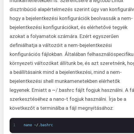
munkamenetekben is. Szerencsére a legtöbb Linux
disztribúció alapértelmezés szerint úgy van konfigurálv
hogy a bejelentkezési konfigurációk beolvassák a nem-
bejelentkezési konfigurációkat, és elérhetővé tegyék
azokat a folyamatok számára. Ezért egyszerűen
definiálhatja a változóit a nem-bejelentkezési
konfigurációs fájlokban. Általában felhasználóspecifiku
környezeti változókat állítunk be, és azt szeretnénk, ho
a beállításaink mind a bejelentkezési, mind a nem-
bejelentkezési shell munkamenetekben elérhetők
legyenek. Emiatt a ~/.bashrc fájlt fogjuk használni. A fá
szerkesztéséhez a nano-t fogjuk használni. Írja be a
következőt a terminálba a fájl megnyitásához:
1
nano
~
/
.
bashrc