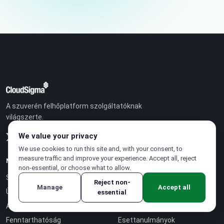
A szuverén felhőplatform szolgáltatóknak
világszerte.
We value your privacy
We use cookies to run this site and, with your consent, to
measure traffic and improve your experience. Accept all, reject
MEGOLDÁSOK
VÁLLALAT
non-essential, or choose what to allow.
Szuverén felhő
Partnerprogram
Reject non-
Manage
Accept all
Üzleti modell
Karrier
essential
Árazás
Rólunk
Fenntarthatóság
Esettanulmányok