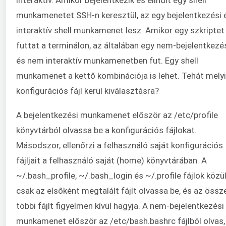
munkamenetet SSH-n keresztül, az egy bejelentkezési 
interaktív shell munkamenet lesz. Amikor egy szkriptet
futtat a terminálon, az általában egy nem-bejelentkezé
és nem interaktív munkamenetben fut. Egy shell
munkamenet a kettő kombinációja is lehet. Tehát mely
konfigurációs fájl kerül kiválasztásra?
A bejelentkezési munkamenet először az /etc/profile
könyvtárból olvassa be a konfigurációs fájlokat.
Másodszor, ellenőrzi a felhasználó saját konfigurációs
fájljait a felhasználó saját (home) könyvtárában. A
~/.bash_profile, ~/.bash_login és ~/.profile fájlok közü
csak az elsőként megtalált fájlt olvassa be, és az össz
többi fájlt figyelmen kívül hagyja. A nem-bejelentkezési
munkamenet először az /etc/bash.bashrc fájlból olvas,