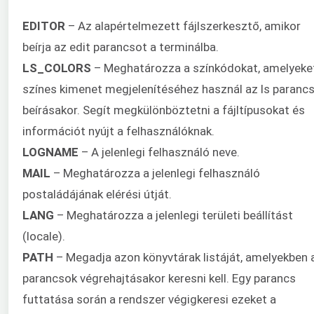
EDITOR
– Az alapértelmezett fájlszerkesztő, amikor
beírja az edit parancsot a terminálba.
LS_COLORS
– Meghatározza a színkódokat, amelyeke
színes kimenet megjelenítéséhez használ az ls paranc
beírásakor. Segít megkülönböztetni a fájltípusokat és
információt nyújt a felhasználóknak.
LOGNAME
– A jelenlegi felhasználó neve.
MAIL
– Meghatározza a jelenlegi felhasználó
postaládájának elérési útját.
LANG
– Meghatározza a jelenlegi területi beállítást
(locale).
PATH
– Megadja azon könyvtárak listáját, amelyekben 
parancsok végrehajtásakor keresni kell. Egy parancs
futtatása során a rendszer végigkeresi ezeket a