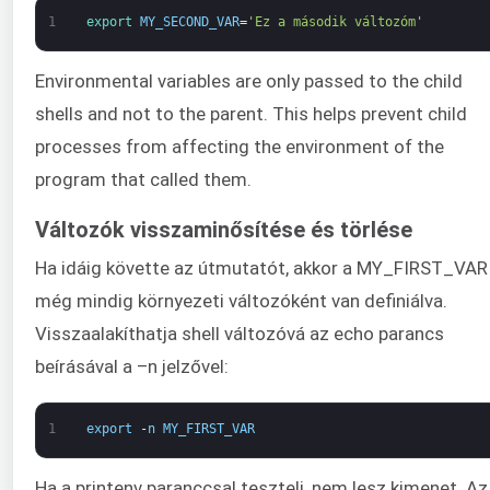
1
export 
MY_SECOND_VAR
=
'Ez a második változóm'
Environmental variables are only passed to the child
shells and not to the parent. This helps prevent child
processes from affecting the environment of the
program that called them.
Változók visszaminősítése és törlése
Ha idáig követte az útmutatót, akkor a MY_FIRST_VAR
még mindig környezeti változóként van definiálva.
Visszaalakíthatja shell változóvá az echo parancs
beírásával a –n jelzővel:
1
export
-
n
MY_FIRST_VAR
Ha a printenv paranccsal teszteli, nem lesz kimenet. Az