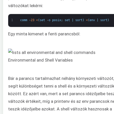
változókat lekérni:
1
comm
-
23
<
(
set
-
o
posix
;
set
|
sort
)
<
(
env
|
sort
)
Egy minta kimenet a fenti parancsból:
Bár a parancs tartalmazhat néhány környezeti változót
segít különbséget tenni a shell és a környezeti változó
között. Ez azért van, mert a set parancs idézőjelbe tesz
változók értékeit, míg a printenv és az env parancsok 
teszik idézőjelbe azokat. A shell változók hasznosak a