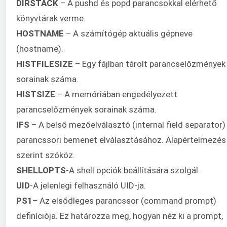
DIRSTACK
– A pushd és popd parancsokkal elérhető
könyvtárak verme.
HOSTNAME
– A számítógép aktuális gépneve
(hostname).
HISTFILESIZE
– Egy fájlban tárolt parancselőzmények
sorainak száma.
HISTSIZE
– A memóriában engedélyezett
parancselőzmények sorainak száma.
IFS
– A belső mezőelválasztó (internal field separator)
parancssori bemenet elválasztásához. Alapértelmezés
szerint szóköz.
SHELLOPTS
-A shell opciók beállítására szolgál.
UID
-A jelenlegi felhasználó UID-ja.
PS1
– Az elsődleges parancssor (command prompt)
definíciója. Ez határozza meg, hogyan néz ki a prompt,