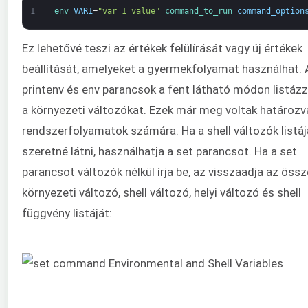
1
env 
VAR1
=
"var 1 value"
command_to_run 
command_option
Ez lehetővé teszi az értékek felülírását vagy új értékek
beállítását, amelyeket a gyermekfolyamat használhat. 
printenv és env parancsok a fent látható módon listáz
a környezeti változókat. Ezek már meg voltak határozv
rendszerfolyamatok számára. Ha a shell változók listáj
szeretné látni, használhatja a set parancsot. Ha a set
parancsot változók nélkül írja be, az visszaadja az öss
környezeti változó, shell változó, helyi változó és shell
függvény listáját: