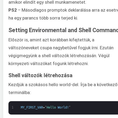
amikor elindít egy shell munkamenetet.
PS2
– Másodlagos promptok deklarálása arra az esetre
ha egy parancs több sorra terjed ki.
Setting Environmental and Shell Comman
Először is, amint azt korábban kifejtettük, a
változóneveket csupa nagybetűvel fogjuk írni. Ezután
végigmegyünk a shell változók létrehozásán. Végül
környezeti változókat fogunk létrehozni.
Shell változók létrehozása
Kezdjük a szokásos hello world-del. Írja be a következő
terminálba:
1
MY_FIRST_VAR
=’
Hello 
World
!
’