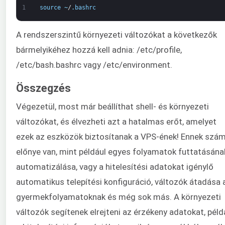
1
source
~
/
.
bashrc
A rendszerszintű környezeti változókat a következők
bármelyikéhez hozzá kell adnia: /etc/profile,
/etc/bash.bashrc vagy /etc/environment.
Összegzés
Végezetül, most már beállíthat shell- és környezeti
változókat, és élvezheti azt a hatalmas erőt, amelyet
ezek az eszközök biztosítanak a VPS-ének! Ennek szá
előnye van, mint például egyes folyamatok futtatásána
automatizálása, vagy a hitelesítési adatokat igénylő
automatikus telepítési konfiguráció, változók átadása 
gyermekfolyamatoknak és még sok más. A környezeti
változók segítenek elrejteni az érzékeny adatokat, péld