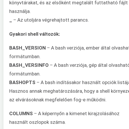
könyvtárakat, és az elsőként megtalált futtatható fájlt
használja.
_
– Az utoljára végrehajtott parancs.
Gyakori shell változók:
BASH_VERSION
– A bash verziója, ember által olvasha
formátumban.
BASH_VERSINFO
– A bash verziója, gép által olvashat
formátumban.
BASHOPTS
– A bash indításakor használt opciók listáj
Hasznos annak meghatározására, hogy a shell környez
az elvárásoknak megfelelően fog-e működni.
COLUMNS
– A képernyőn a kimenet kirajzolásához
használt oszlopok száma.