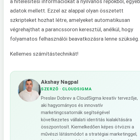
a hitelesítési információkat a nyilvános repókból, egyéb
adatok mellett. Ezzel az alappal olyan összetett
szkripteket hozhat létre, amelyeket automatikusan
végrehajthat a parancssoron keresztül, anélkül, hogy
folyamatos felhasználói beavatkozásra lenne szükség.
Kellemes számítástechnikát!
Akshay Nagpal
SZERZŐ
· CLOUDSIGMA
Preslav Dobrev a CloudSigma kreatív tervezője,
aki hagyományos és innovatív
marketingcsatornák segítségével
következetes vállalati identitás kialakítására
összpontosít. Kiemelkedően képes ötvözni a
művészi látásmódot a stratégiai marketinggel,