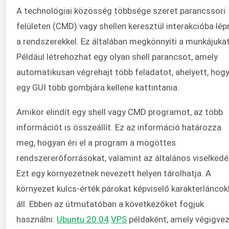
A technológiai közösség többsége szeret parancssori
felületen (CMD) vagy shellen keresztül interakcióba lép
a rendszerekkel. Ez általában megkönnyíti a munkájukat
Például létrehozhat egy olyan shell parancsot, amely
automatikusan végrehajt több feladatot, ahelyett, hog
egy GUI több gombjára kellene kattintania.
Amikor elindít egy shell vagy CMD programot, az több
információt is összeállít. Ez az információ határozza
meg, hogyan éri el a program a mögöttes
rendszererőforrásokat, valamint az általános viselkedé
Ezt egy környezetnek nevezett helyen tárolhatja. A
környezet kulcs-érték párokat képviselő karakterláncok
áll. Ebben az útmutatóban a következőket fogjuk
használni:
Ubuntu 20.04
VPS
példaként, amely végigvez