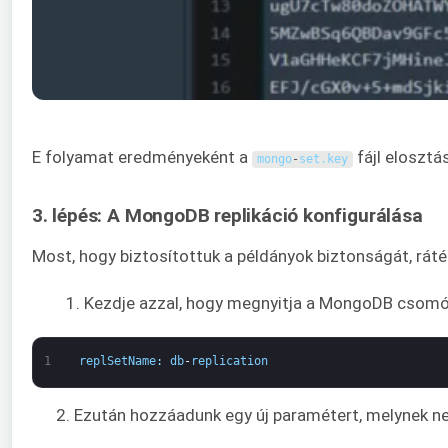
E folyamat eredményeként a
fájl eloszt
mongo
-
set
.
key
3. lépés: A MongoDB replikáció konfigurálása
Most, hogy biztosítottuk a példányok biztonságát, rátér
Kezdje azzal, hogy megnyitja a MongoDB csomóp
1
replSetName
:
db
-
replication
2. Ezután hozzáadunk egy új paramétert, melynek n