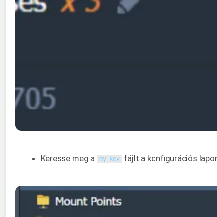
Keresse meg a
fájlt a konfigurációs lap
my
.
key