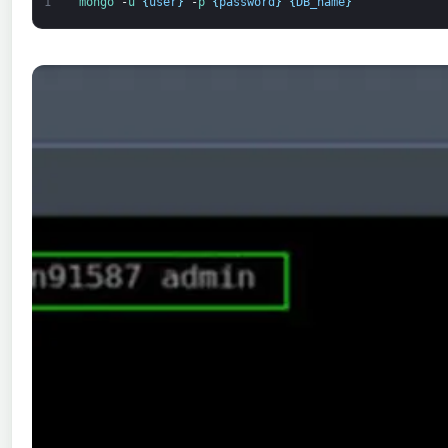
1
mongo
-
u
{
user
}
-
p
{
password
}
{
DB_name
}