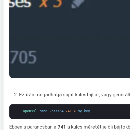
2. Ezután megadhatja saját kulcsfájlját, vagy generál
1
openssl 
rand
-
base64
741
>
my
.
key
Ebben a parancsban a
741
a kulcs méretét jelöli bájtok