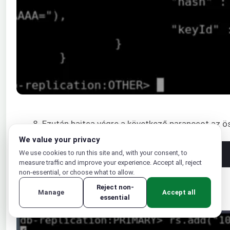
8. Ezután hajtsa végre a következő parancsot az ös
We value your privacy
We use cookies to run this site and, with your consent, to
1
rs
.
add
(
"{db_ip}:27017"
)
measure traffic and improve your experience. Accept all, reject
non-essential, or choose what to allow.
Itt a
{db_ip}
az egyes adatbázisok IP-címére utal:
Reject non-
Manage
Accept all
essential