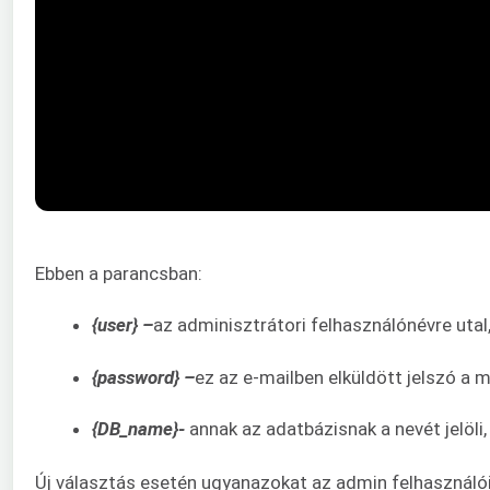
Ebben a parancsban:
{user} –
az adminisztrátori felhasználónévre utal
{password} –
ez az e-mailben elküldött jelszó a 
{DB_name}-
annak az adatbázisnak a nevét jelöli
Új választás esetén ugyanazokat az admin felhasználói