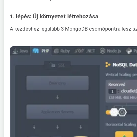
1. lépés: Új környezet létrehozása
A kezdéshez legalább 3 MongoDB csomópontra lesz szü