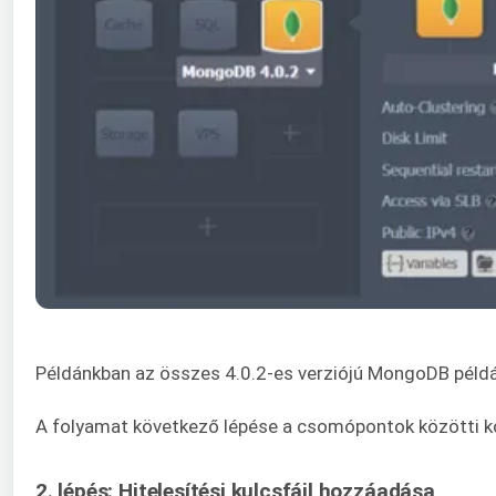
Példánkban az összes 4.0.2-es verziójú MongoDB péld
A folyamat következő lépése a csomópontok közötti kom
2. lépés: Hitelesítési kulcsfájl hozzáadása