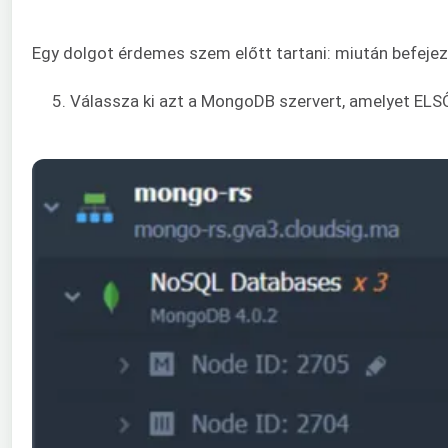
Egy dolgot érdemes szem előtt tartani: miután befeje
5. Válassza ki azt a MongoDB szervert, amelyet ELSŐD