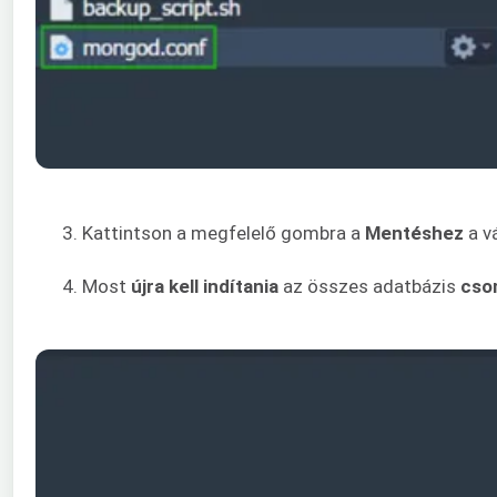
3. Kattintson a megfelelő gombra a
Mentéshez
a v
4. Most
újra kell indítania
az összes adatbázis
cso