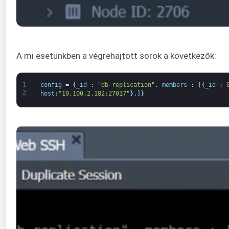
A mi esetünkben a végrehajtott sorok a következők:
1
config
=
{
_id
:
"db-replication"
,
members
:
[
{
_id
:
2
host
:
"10.100.2.182:27017"
}
,
]
}