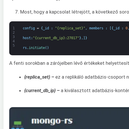
7. Most, hogy a kapcsolat létrejött, a következő sor
1
config
=
{
_id
:
"{replica_set}"
,
members
:
[
{
_id
:
0
2
3
host
:
"{current_db_ip}:27017"
}
,
]
}
4
5
rs
.
initiate
(
)
A fenti sorokban a zárójelben lévő értékeket helyettesí
{replica_set} –
ez a replikáló adatbázis-csoport 
{current_db_ip} –
a kiválasztott adatbázis-konténe