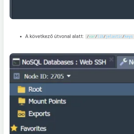
A következő útvonal alatt:
/
var
/
lib
/
jelastic
/
keys