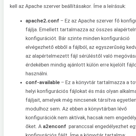
kell az Apache szerver beállításakor. Íme a leírásuk:
apache2.conf
– Ez az Apache szerver fő konfig
fájlja. Emellett tartalmazza az összes alapérte
konfigurációt. Bár szinte minden konfiguráció
elvégezhető ebből a fájlból, az egyszerűség ked
az alapértelmezett fájl sérüléstől való megóvás
érdekében mindig ajánlott külön erre kijelölt fájl
használni.
conf-available
– Ez a könyvtár tartalmazza a to
helyi konfigurációs fájlokat és más olyan alkal
fájljait, amelyek még nincsenek társítva egyetle
modulhoz sem. Az ebben a könyvtárban lévő
konfigurációk nem aktívak, hacsak nem engedély
őket. A
a2enconf
paranccsal engedélyezhet eg
konfigurációs fájlt. Íme a könyvtár tartalma: