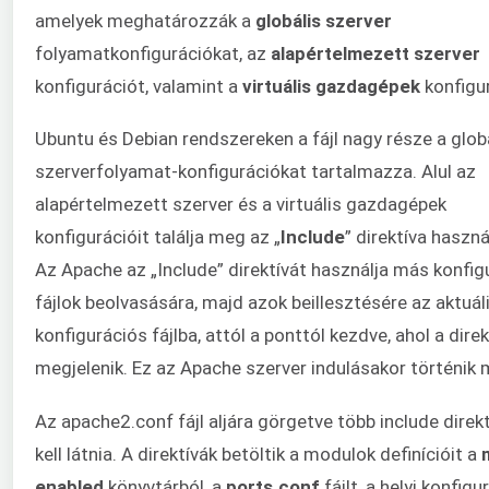
amelyek meghatározzák a
globális szerver
folyamatkonfigurációkat, az
alapértelmezett szerver
konfigurációt, valamint a
virtuális gazdagépek
konfigur
Ubuntu és Debian rendszereken a fájl nagy része a glob
szerverfolyamat-konfigurációkat tartalmazza. Alul az
alapértelmezett szerver és a virtuális gazdagépek
konfigurációit találja meg az „
Include
” direktíva haszná
Az Apache az „Include” direktívát használja más konfig
fájlok beolvasására, majd azok beillesztésére az aktuál
konfigurációs fájlba, attól a ponttól kezdve, ahol a direk
megjelenik. Ez az Apache szerver indulásakor történik 
Az apache2.conf fájl aljára görgetve több include direk
kell látnia. A direktívák betöltik a modulok definícióit a
enabled
könyvtárból, a
ports.conf
fájlt, a helyi konfigu