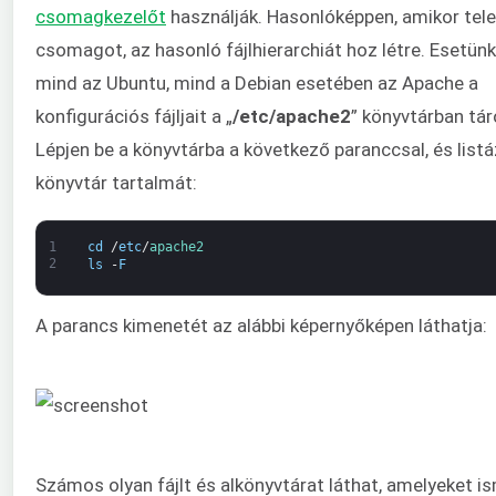
csomagkezelőt
használják. Hasonlóképpen, amikor tele
csomagot, az hasonló fájlhierarchiát hoz létre. Esetün
mind az Ubuntu, mind a Debian esetében az Apache a
konfigurációs fájljait a „
/etc/apache2
” könyvtárban táro
Lépjen be a könyvtárba a következő paranccsal, és listá
könyvtár tartalmát:
1
cd
/
etc
/
apache2
2
ls
-
F
A parancs kimenetét az alábbi képernyőképen láthatja:
Számos olyan fájlt és alkönyvtárat láthat, amelyeket i