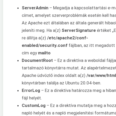
ServerAdmin
– Megadja a kapcsolattartási e-ma
címet, amelyet szerverproblémák esetén kell has
Az Apache ezt általában az általa generált hibao
jeleníti meg. Ha a(z)
ServerSignature
értéket „E
re állítja a(z)
/etc/apache2/conf-
enabled/security.conf
fájlban, az itt megadott
cím egy
mailto
DocumentRoot
– Ez a direktíva a weboldal fájlja
tartalmazó könyvtárra mutat. Az alapértelmeze
Apache üdvözlő index oldalt a(z)
/var/www/html
könyvtárban találja az Ubuntu 20.04-ben.
ErrorLog
– Ez a direktíva határozza meg a hiba
fájl helyét.
CustomLog
– Ez a direktíva mutatja meg a hoz
napló helyét és a napló megjelenítési formátumá