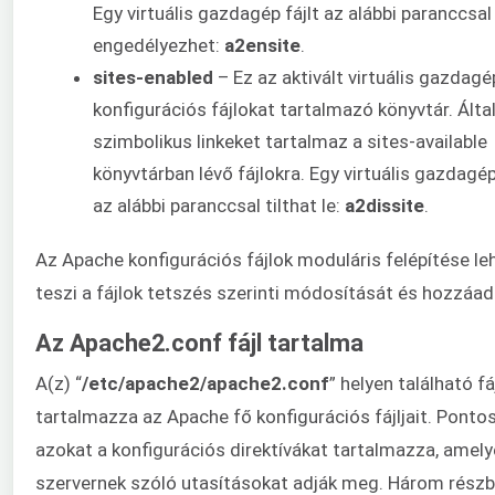
Egy virtuális gazdagép fájlt az alábbi paranccsal
engedélyezhet:
a2ensite
.
sites-enabled
– Ez az aktivált virtuális gazdagé
konfigurációs fájlokat tartalmazó könyvtár. Álta
szimbolikus linkeket tartalmaz a sites-available
könyvtárban lévő fájlokra. Egy virtuális gazdagép
az alábbi paranccsal tilthat le:
a2dissite
.
Az Apache konfigurációs fájlok moduláris felépítése le
teszi a fájlok tetszés szerinti módosítását és hozzáad
Az Apache2.conf fájl tartalma
A(z) “
/etc/apache2/apache2.conf
” helyen található fá
tartalmazza az Apache fő konfigurációs fájljait. Pont
azokat a konfigurációs direktívákat tartalmazza, amely
szervernek szóló utasításokat adják meg. Három részből