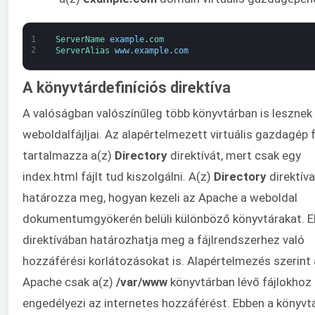
1
ServerName 
example
.
com
2
ServerAlias 
www
.
example
.
com
A könyvtárdefiníciós direktíva
A valóságban valószínűleg több könyvtárban is lesznek
weboldalfájljai. Az alapértelmezett virtuális gazdagép 
tartalmazza a(z)
Directory
direktívát, mert csak egy
index.html fájlt tud kiszolgálni. A(z)
Directory
direktíva
határozza meg, hogyan kezeli az Apache a weboldal
dokumentumgyökerén belüli különböző könyvtárakat. E
direktívában határozhatja meg a fájlrendszerhez való
hozzáférési korlátozásokat is. Alapértelmezés szerint
Apache csak a(z)
/var/www
könyvtárban lévő fájlokhoz
engedélyezi az internetes hozzáférést. Ebben a könyvt