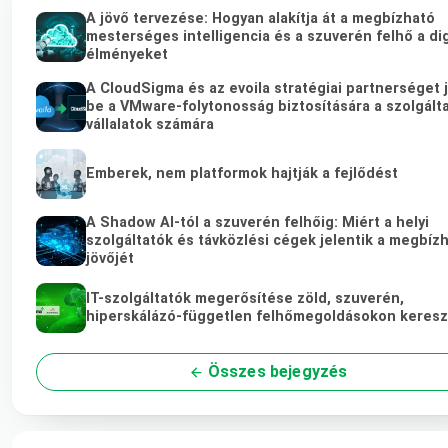
A jövő tervezése: Hogyan alakítja át a megbízható
mesterséges intelligencia és a szuverén felhő a dig
élményeket
A CloudSigma és az evoila stratégiai partnerséget 
be a VMware-folytonosság biztosítására a szolgált
vállalatok számára
Emberek, nem platformok hajtják a fejlődést
A Shadow AI-tól a szuverén felhőig: Miért a helyi
szolgáltatók és távközlési cégek jelentik a megbíz
jövőjét
IT-szolgáltatók megerősítése zöld, szuverén,
hiperskálázó-független felhőmegoldásokon keresz
Összes bejegyzés