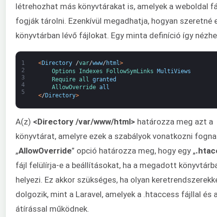
létrehozhat más könyvtárakat is, amelyek a weboldal fáj
fogják tárolni. Ezenkívül megadhatja, hogyan szeretné e
könyvtárban lévő fájlokat. Egy minta definíció így nézhet
1
<
Directory
/
var
/
www
/
html
>
2
Options 
Indexes 
FollowSymLinks 
MultiViews
3
Require 
all 
granted
4
AllowOverride 
all
5
<
/
Directory
>
A(z)
<Directory /var/www/html>
határozza meg azt a
könyvtárat, amelyre ezek a szabályok vonatkozni fogna
„
AllowOverride
” opció határozza meg, hogy egy „
.htac
fájl felülírja-e a beállításokat, ha a megadott könyvtárb
helyezi. Ez akkor szükséges, ha olyan keretrendszerekk
dolgozik, mint a Laravel, amelyek a .htaccess fájllal és 
átírással működnek.