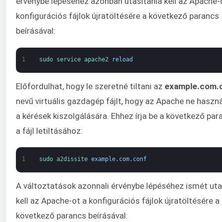
érvénybe lépéséhez azonban utasítania kell az Apache-
konfigurációs fájlok újratöltésére a következő parancs
beírásával:
1
sudo 
service 
apache2 
reload
Előfordulhat, hogy le szeretné tiltani az
example.com.
nevű virtuális gazdagép fájlt, hogy az Apache ne haszná
a kérések kiszolgálására. Ehhez írja be a következő pa
a fájl letiltásához:
1
sudo 
a2dissite 
example
.
com
.
conf
A változtatások azonnali érvénybe lépéséhez ismét uta
kell az Apache-ot a konfigurációs fájlok újratöltésére a
következő parancs beírásával: