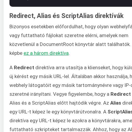
Redirect, Alias és ScriptAlias direktívák
Bizonyos esetekben előfordulhat, hogy olyan webhelyfá
vagy futtatható fájlokat szeretne elérni, amelyek nem
közvetlenül a DocumentRoot könyvtár alatt találhatók. 
képbe
ez a három direktíva
.
A
Redirect
direktíva arra utasítja a klienseket, hogy kü
új kérést egy másik URL-lel. Általában akkor használja, 
webhely látogatóit egy másik tartománynévre vagy IP-
szeretné irányítani. Vegye figyelembe, hogy a
Redirect
Alias és a ScriptAlias előtt hajtódik végre. Az
Alias
dire
egy URL-t képez le egy könyvtárútvonalra. A
ScriptAlia
direktíva egy URL-t képez le azokra a könyvtárakra, ame
futtatható szkripteket tartalmazzák. Ahhoz, hogy az Al