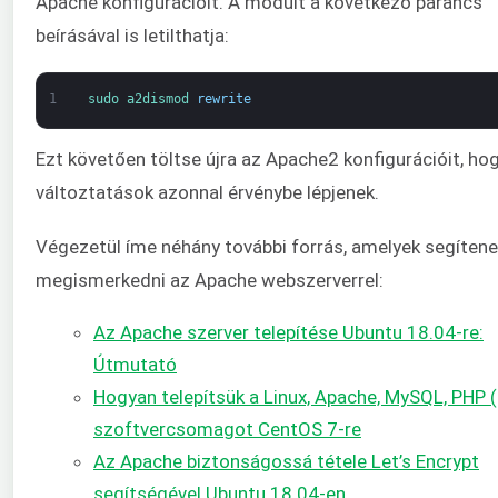
Apache konfigurációit. A modult a következő parancs
beírásával is letilthatja:
1
sudo 
a2dismod 
rewrite
Ezt követően töltse újra az Apache2 konfigurációit, ho
változtatások azonnal érvénybe lépjenek.
Végezetül íme néhány további forrás, amelyek segíten
megismerkedni az Apache webszerverrel:
Az Apache szerver telepítése Ubuntu 18.04-re:
Útmutató
Hogyan telepítsük a Linux, Apache, MySQL, PHP
szoftvercsomagot CentOS 7-re
Az Apache biztonságossá tétele Let’s Encrypt
segítségével Ubuntu 18.04-en