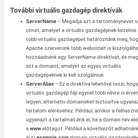
További virtuális gazdagép direktívák
ServerName
– Megadja azt a tartománynevet v
címet, amelyet a virtuális gazdagépnek kezelnie k
több virtuális gazdagépet határoznánk meg, ho
Apache szerverünk több weboldalt is kiszolgálh
hozzáadnánk egy ServerName direktívát, és me
azt a domaint, amelyet az egyes virtuális
gazdagépeknek ki kell szolgálniuk.
ServerAlias
– Ez a direktíva lehetővé teszi, hog
virtuális gazdagép fájl egynél több névre is érvé
legyen, alternatív domaineket biztosítva ugyan
tartalom eléréséhez. Például, amikor a felhaszn
ugyanazt a tartalmat érik el, ha a domain név elé
a
www
előtagot. Például a következőt adhatnán
a(z)
example.com
domain virtuális gazdagépéh