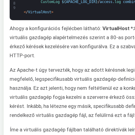
CustomLog
$
{
APACHE_LOG_DIR
}
/
access
.
log 
combi
8
9
<
/
VirtualHost
>
Ahogy a konfigurációs fejlécben látható:
VirtualHost *
virtuális gazdagép alapértelmezés szerint a 80-as por
érkező kérések kezelésére van konfigurálva. Ez a szab
HTTP-port.
Az Apache-t úgy tervezték, hogy az adott kérésnek leg
megfelelő, legspecifikusabb virtuális gazdagép-definíci
használja. Ez azt jelenti, hogy nem feltétlenül ez a konk
virtuális gazdagép fogja kezelni a szerverre érkező ös
kérést. Inkább, ha létezne egy másik, specifikusabb defi
rendelkező virtuális gazdagép fájl, az felülírná ezt a fájl
Íme a virtuális gazdagép fájlban található direktívák leí