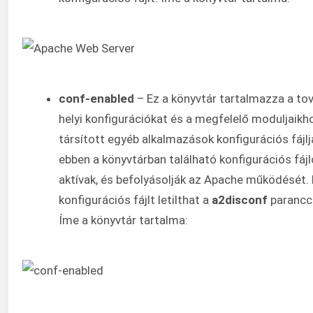
conf-enabled
– Ez a könyvtár tartalmazza a to
helyi konfigurációkat és a megfelelő moduljaikh
társított egyéb alkalmazások konfigurációs fájlj
ebben a könyvtárban található konfigurációs fájl
aktívak, és befolyásolják az Apache működését.
konfigurációs fájlt letilthat a
a2disconf
parancc
Íme a könyvtár tartalma: