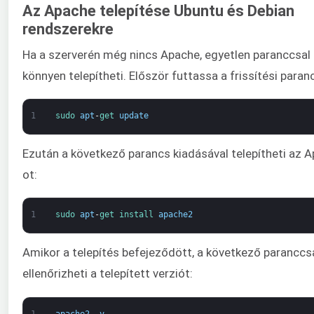
Az Apache telepítése Ubuntu és Debian
rendszerekre
Ha a szerverén még nincs Apache, egyetlen paranccsal
könnyen telepítheti. Először futtassa a frissítési paran
1
sudo 
apt
-
get 
update
Ezután a következő parancs kiadásával telepítheti az 
ot:
1
sudo 
apt
-
get 
install 
apache2
Amikor a telepítés befejeződött, a következő paranccs
ellenőrizheti a telepített verziót:
1
apache2
-
v