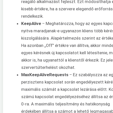
reagáló alkalmazást fejleszt. Ezt módosíthatja 
kisebb értékre, ha a szervere elegendő erőforrás
rendelkezik.
KeepAlive
– Meghatározza, hogy az egyes kapc
nyitva maradjanak-e ugyanazon kliens több kér
kiszolgálására. Alapértelmezés szerint az értéke
Ha azonban „Off” értékre van állítva, akkor mind
egyes kérésnek új kapcsolatot kell létesítenie, 
akkor is, ha ugyanattól a klienstől érkezik. Ez jel
szervertúlterhelést okozhat.
MaxKeepAliveRequests
– Ez szabályozza az eg
perzisztens kapcsolat során engedélyezett kér
maximális számát a kapcsolat lezárása előtt. Ko
számú kapcsolat engedélyezéséhez állítsa az é
0-ra. A maximális teljesítmény és hatékonyság
érdekében állítsa a számot a lehető legmagasab