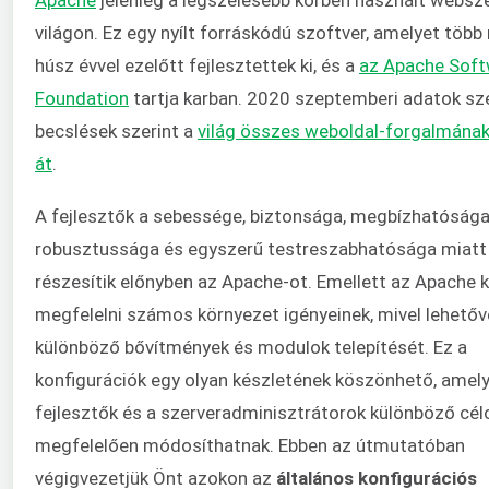
világon. Ez egy nyílt forráskódú szoftver, amelyet több
húsz évvel ezelőtt fejlesztettek ki, és a
az Apache Soft
Foundation
tartja karban. 2020 szeptemberi adatok sze
becslések szerint a
világ összes weboldal-forgalmána
át
.
A fejlesztők a sebessége, biztonsága, megbízhatósága
robusztussága és egyszerű testreszabhatósága miatt
részesítik előnyben az Apache-ot. Emellett az Apache 
megfelelni számos környezet igényeinek, mivel lehetőv
különböző bővítmények és modulok telepítését. Ez a
konfigurációk egy olyan készletének köszönhető, amely
fejlesztők és a szerveradminisztrátorok különböző cél
megfelelően módosíthatnak. Ebben az útmutatóban
végigvezetjük Önt azokon az
általános konfigurációs