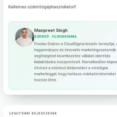
Kellemes számítógéphasználatot!
Manpreet Singh
SZERZŐ
· CLOUDSIGMA
Preslav Dobrev a CloudSigma kreatív tervezője, 
hagyományos és innovatív marketingcsatornák
segítségével következetes vállalati identitás
kialakítására összpontosít. Kiemelkedően képe
ötvözni a művészi látásmódot a stratégiai
marketinggel, hogy hatásos márkatörténeteket
hozzon létre.
LEGUTÓBBI BEJEGYZÉSEK