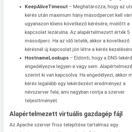
KeepAliveTimeout
– Meghatározza, hogy az ut
kérés után maximum hány másodpercet kell várn
ugyanazon kliens következő kérésére, mielőtt a
kapcsolat lezárulna. Az alapértelmezett érték 5
másodperc. Ha az idő letelik, akkor a következő
kérésnél új kapcsolat jön létre a kérés kezelésére
HostnameLookups
– Eldönti, hogy a DNS-lekér
engedélyezve legyen-e vagy sem. Alapértelmez
szerint ki van kapcsolva. Ha engedélyezi, akkor 
kérés legalább egy lekérdezést eredményez a
névszerver felé, ami nagyban rontja a szerver
teljesítményét.
Alapértelmezett virtuális gazdagép fájl
Az Apache szerver friss telepítése tartalmaz egy