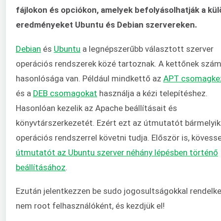
fájlokon és opciókon, amelyek befolyásolhatják a kü
eredményeket Ubuntu és Debian szervereken.
Debian
és
Ubuntu
a legnépszerűbb választott szerver
operációs rendszerek közé tartoznak. A kettőnek szá
hasonlósága van. Például mindkettő az
APT csomagke
és a
DEB csomagokat
használja a kézi telepítéshez.
Hasonlóan kezelik az Apache beállításait és
könyvtárszerkezetét. Ezért ezt az útmutatót bármelyik
operációs rendszerrel követni tudja. Először is, kövess
útmutatót az Ubuntu szerver néhány lépésben történő
beállításához
.
Ezután jelentkezzen be sudo jogosultságokkal rendelke
nem root felhasználóként, és kezdjük el!