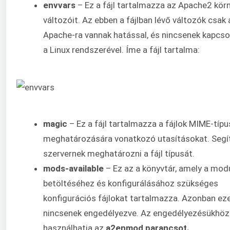
envvars
– Ez a fájl tartalmazza az Apache2 kör
változóit. Az ebben a fájlban lévő változók csak 
Apache-ra vannak hatással, és nincsenek kapcso
a Linux rendszerével. Íme a fájl tartalma:
magic
– Ez a fájl tartalmazza a fájlok MIME-típ
meghatározására vonatkozó utasításokat. Segí
szervernek meghatározni a fájl típusát.
mods-available
– Ez az a könyvtár, amely a mod
betöltéséhez és konfigurálásához szükséges
konfigurációs fájlokat tartalmazza. Azonban e
nincsenek engedélyezve. Az engedélyezésükhöz
használhatja az
a2enmod parancsot.