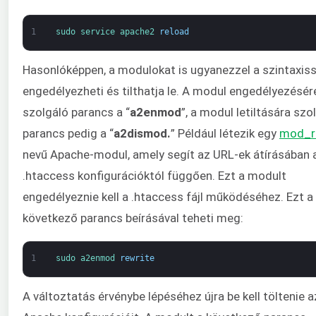
1
sudo 
service 
apache2 
reload
Hasonlóképpen, a modulokat is ugyanezzel a szintaxiss
engedélyezheti és tilthatja le. A modul engedélyezésér
szolgáló parancs a “
a2enmod
”, a modul letiltására szo
parancs pedig a “
a2dismod.
” Például létezik egy
mod_r
nevű Apache-modul, amely segít az URL-ek átírásában 
.htaccess konfigurációktól függően. Ezt a modult
engedélyeznie kell a .htaccess fájl működéséhez. Ezt a
következő parancs beírásával teheti meg:
1
sudo 
a2enmod 
rewrite
A változtatás érvénybe lépéséhez újra be kell töltenie a