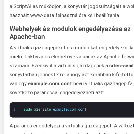
a ScriptAlias működjön, a könyvtár jogosultságait a web
használt www-data felhasználóra kell beállítania.
Webhelyek és modulok engedélyezése az
Apache-ban
A virtuális gazdagépeket és modulokat engedélyezni kel
mielőtt aktívvá és elérhetővé válnának az Apache foly
számára. Ezenkívül a virtuális gazdagépek a
sites-avai
könyvtárban jönnek létre, ahogy azt korábban kifejtettü
van egy
example.com.conf
nevű virtuális gazdagép fájl
következő paranccsal engedélyezheti azt:
1
sudo 
a2ensite 
example
.
com
.
conf
A parancs engedélyezi a virtuális gazdagépet. A válto