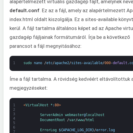
alapértelmezett virtuális gazdagép fájlt, amelynek nev
default.conf
. Ez az a fájl, amely az alapértelmezett A
index.html oldalt kiszolgálja. Ez a sites-available könyv
kerül. A fájl tartalma általános képet ad az Apache virtu
gazdagép fájljainak formátumáról. Írja be a következő
parancsot a fájl megnyitásához:
1
sudo 
nano
/
etc
/
apache2
/
sites
-
available
/
000
-
default
.
c
Íme a fájl tartalma. A rövidség kedvéért eltávolítottuk 
megjegyzéseket:
1
<
VirtualHost *
:
80
>
2
3
ServerAdmin
webmaster
@
localhost
4
DocumentRoot
/
var
/
www
/
html
5
6
ErrorLog
$
{
APACHE_LOG_DIR
}
/
error
.
log
7