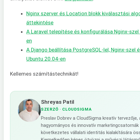
Nginx szerver és Location blokk kiválasztási al
áttekintése
A Laravel telepítése és konfigurálása Nginx-sze
en
A Django beállítása PostgreSQL-lel, Nginx-szel 
Ubuntu 20.04-en
Kellemes számítástechnikát!
Shreyas Patil
SZERZŐ
· CLOUDSIGMA
Preslav Dobrev a CloudSigma kreatív tervezője, 
hagyományos és innovatív marketingcsatornák 
következetes vállalati identitás kialakítására ös
Kiemelkedően képes ötvözni a művészi látásm