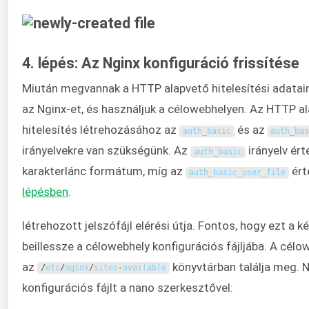
4. lépés: Az Nginx konfiguráció frissítése
Miután megvannak a HTTP alapvető hitelesítési adataink
az Nginx-et, és használjuk a célowebhelyen. Az HTTP a
hitelesítés létrehozásához az
és az
auth_basic
auth_ba
irányelvekre van szükségünk. Az
irányelv ért
auth_basic
karakterlánc formátum, míg az
ért
auth_basic_user_file
lépésben
.
létrehozott jelszófájl elérési útja. Fontos, hogy ezt a ké
beillessze a célowebhely konfigurációs fájljába. A célo
az
könyvtárban találja meg. 
/
etc
/
nginx
/
sites
-
available
konfigurációs fájlt a nano szerkesztővel: