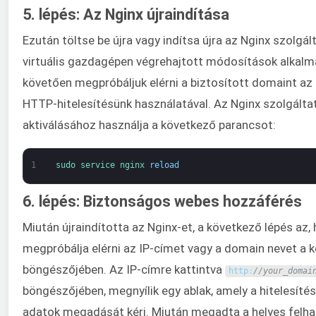
5. lépés: Az Nginx újraindítása
Ezután töltse be újra vagy indítsa újra az Nginx szolgá
virtuális gazdagépen végrehajtott módosítások alkalm
követően megpróbáljuk elérni a biztosított domaint az
HTTP-hitelesítésünk használatával. Az Nginx szolgálta
aktiválásához használja a következő parancsot:
1
sudo 
service 
nginx 
reload
6. lépés: Biztonságos webes hozzáférés
Miután újraindította az Nginx-et, a következő lépés az,
megpróbálja elérni az IP-címet vagy a domain nevet a 
böngészőjében. Az IP-címre kattintva
http
:
//your_domai
böngészőjében, megnyílik egy ablak, amely a hitelesít
adatok megadását kéri. Miután megadta a helyes felh