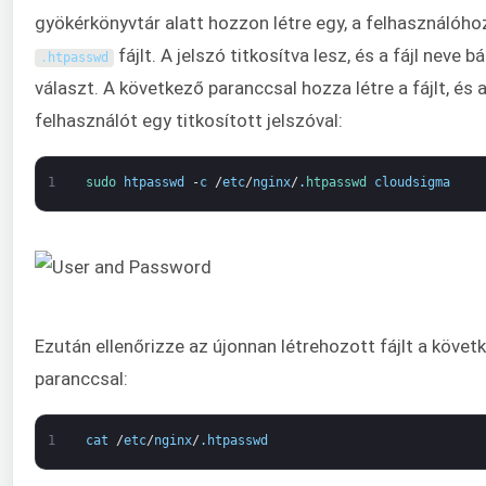
gyökérkönyvtár alatt hozzon létre egy, a felhasználóhoz
fájlt. A jelszó titkosítva lesz, és a fájl neve b
.
htpasswd
választ. A következő paranccsal hozza létre a fájlt, és 
felhasználót egy titkosított jelszóval:
1
sudo 
htpasswd
-
c
/
etc
/
nginx
/
.
htpasswd 
cloudsigma
Ezután ellenőrizze az újonnan létrehozott fájlt a követ
paranccsal:
1
cat
/
etc
/
nginx
/
.
htpasswd