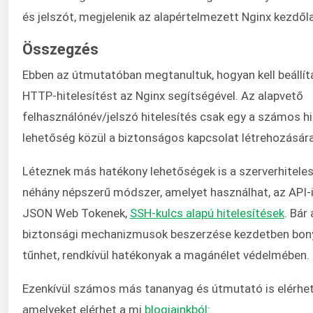
és jelszót, megjelenik az alapértelmezett Nginx kezdől
Összegzés
Ebben az útmutatóban megtanultuk, hogyan kell beállít
HTTP-hitelesítést az Nginx segítségével. Az alapvető
felhasználónév/jelszó hitelesítés csak egy a számos hi
lehetőség közül a biztonságos kapcsolat létrehozására
Léteznek más hatékony lehetőségek is a szerverhiteles
néhány népszerű módszer, amelyet használhat, az API-i
JSON Web Tokenek,
SSH-kulcs alapú hitelesítések
. Bár
biztonsági mechanizmusok beszerzése kezdetben bony
tűnhet, rendkívül hatékonyak a magánélet védelmében.
Ezenkívül számos más tananyag és útmutató is elérhető
amelyeket elérhet a mi
blogjainkból
: