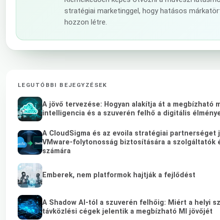
stratégiai marketinggel, hogy hatásos márkatö
hozzon létre.
LEGUTÓBBI BEJEGYZÉSEK
A jövő tervezése: Hogyan alakítja át a megbízható
intelligencia és a szuverén felhő a digitális élmény
A CloudSigma és az evoila stratégiai partnerséget 
VMware-folytonosság biztosítására a szolgáltatók é
számára
Emberek, nem platformok hajtják a fejlődést
A Shadow AI-tól a szuverén felhőig: Miért a helyi s
távközlési cégek jelentik a megbízható MI jövőjét