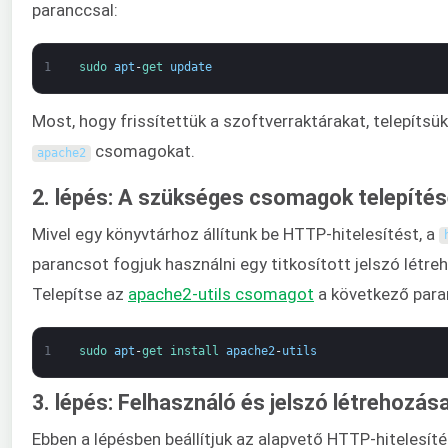
paranccsal:
1
sudo 
apt
-
get 
update
Most, hogy frissítettük a szoftverraktárakat, telepítsü
csomagokat.
apache2
2. lépés: A szükséges csomagok telepíté
Mivel egy könyvtárhoz állítunk be HTTP-hitelesítést, a
parancsot fogjuk használni egy titkosított jelszó létr
Telepítse az
apache2-utils csomagot
a következő para
1
sudo 
apt
-
get 
install 
apache2
-
utils
3. lépés: Felhasználó és jelszó létrehozás
Ebben a lépésben beállítjuk az alapvető HTTP-hitelesíté