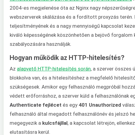
2004-es megjelenése óta az Nginx nagy népszerűségre 
webszerverek skálázása és a fordított proxyzás terén.
teljesítményének és a nagy mennyiségű kapcsolat keze
kiváló képességének köszönhetően a bejövő forgalom 
szabályozására használják.
Hogyan működik az HTTP-hitelesítés?
Az
alapvető HTTP-hitelesítés során
, a szerver összes 
blokkolva van, és a hitelesítéshez a megfelelő hitelesí
szükségesek. Amikor egy felhasználó megpróbál hozzá
védett erőforráshoz, a szerver küld a felhasználónak e
Authenticate fejlécet
és egy
401 Unauthorized
válas
felhasználó által megadott felhasználónév és jelszó he
megegyezik a
kulcsfájllal
, a kapcsolat létrejön, ellenk
elutasításra kerül.