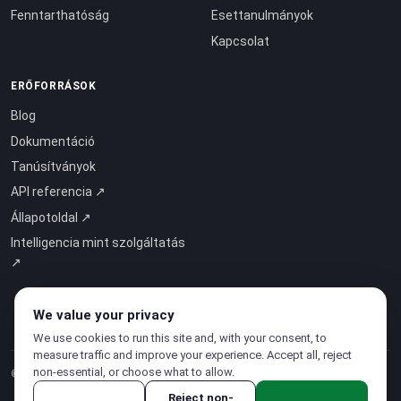
Fenntarthatóság
Esettanulmányok
Kapcsolat
ERŐFORRÁSOK
Blog
Dokumentáció
Tanúsítványok
API referencia ↗
Állapotoldal ↗
Intelligencia mint szolgáltatás
↗
We value your privacy
We use cookies to run this site and, with your consent, to
measure traffic and improve your experience. Accept all, reject
non-essential, or choose what to allow.
© 2026 CloudSigma Holding AG.
Minden jog fenntartva
.
Reject non-