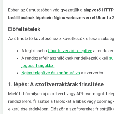
Ebben az útmutatóban végigvezetjük a
alapvető HTTP-
beállításának lépésein Nginx webszerverrel Ubuntu 
Előfeltételek
Az útmutató követéséhez a következőkre lesz szükség
A legfrissebb
Ubuntu verzió telepítve
a rendszer
A rendszerfelhasználóknak rendelkezniük kell
su
jogosultságokkal
.
Nginx telepítve és konfigurálva
a szerverén.
1. lépés: A szoftverraktárak frissítése
Mielőtt bármilyen új szoftvert vagy API-csomagot tele
rendszerére, frissítse a tárolókat a hibák vagy csomag
elkerülése érdekében. Először a szoftvereket frissítjük