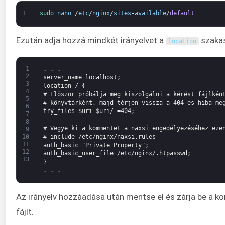
1
sudo 
nano
/
etc
/
nginx
/
sites
-
available
/
default
Ezután adja hozzá mindkét irányelvet a
szakas
location
1
. . .
2
server_name localhost;
3
location / {
4
# Először próbálja meg kiszolgálni a kérést fájlkén
5
# könyvtárként, majd térjen vissza a 404-es hiba me
6
try_files $uri $uri/ =404;
7
8
# Vegye ki a kommentet a naxsi engedélyezéséhez eze
9
# include /etc/nginx/naxsi.rules
10
11
auth_basic "Private Property";
12
auth_basic_user_file /etc/nginx/.htpasswd;
13
}
. . .
Az irányelv hozzáadása után mentse el és zárja be a ko
fájlt.