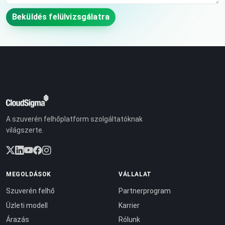
Beküldés felülvizsgálatra
A szuverén felhőplatform szolgáltatóknak
világszerte.
MEGOLDÁSOK
VÁLLALAT
Szuverén felhő
Partnerprogram
Üzleti modell
Karrier
Árazás
Rólunk