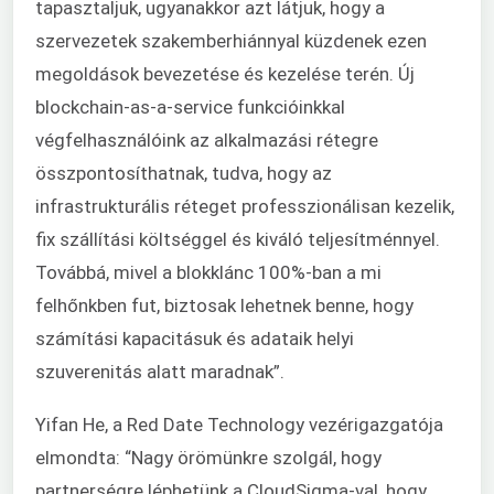
tapasztaljuk, ugyanakkor azt látjuk, hogy a
szervezetek szakemberhiánnyal küzdenek ezen
megoldások bevezetése és kezelése terén. Új
blockchain-as-a-service funkcióinkkal
végfelhasználóink az alkalmazási rétegre
összpontosíthatnak, tudva, hogy az
infrastrukturális réteget professzionálisan kezelik,
fix szállítási költséggel és kiváló teljesítménnyel.
Továbbá, mivel a blokklánc 100%-ban a mi
felhőnkben fut, biztosak lehetnek benne, hogy
számítási kapacitásuk és adataik helyi
szuverenitás alatt maradnak”.
Yifan He, a Red Date Technology vezérigazgatója
elmondta: “Nagy örömünkre szolgál, hogy
partnerségre léphetünk a CloudSigma-val, hogy