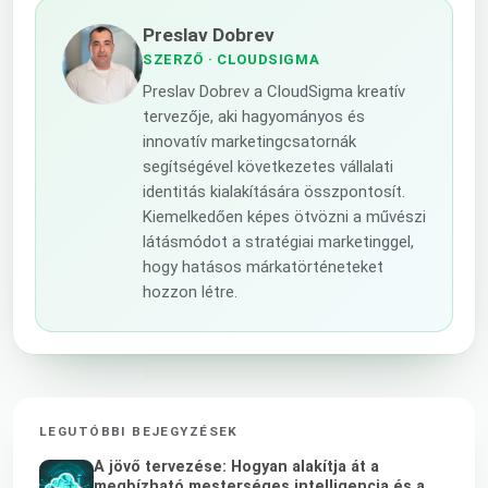
Preslav Dobrev
SZERZŐ
· CLOUDSIGMA
Preslav Dobrev a CloudSigma kreatív
tervezője, aki hagyományos és
innovatív marketingcsatornák
segítségével következetes vállalati
identitás kialakítására összpontosít.
Kiemelkedően képes ötvözni a művészi
látásmódot a stratégiai marketinggel,
hogy hatásos márkatörténeteket
hozzon létre.
LEGUTÓBBI BEJEGYZÉSEK
A jövő tervezése: Hogyan alakítja át a
megbízható mesterséges intelligencia és a