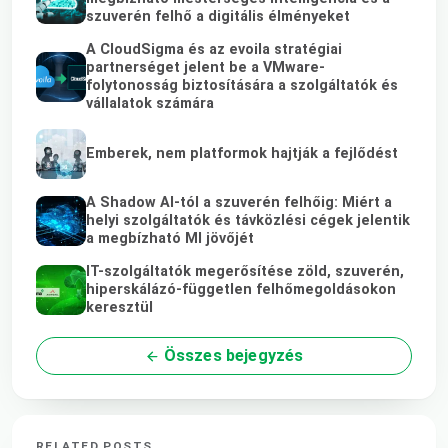
szuverén felhő a digitális élményeket
A CloudSigma és az evoila stratégiai
partnerséget jelent be a VMware-
folytonosság biztosítására a szolgáltatók és
vállalatok számára
Emberek, nem platformok hajtják a fejlődést
A Shadow AI-tól a szuverén felhőig: Miért a
helyi szolgáltatók és távközlési cégek jelentik
a megbízható MI jövőjét
IT-szolgáltatók megerősítése zöld, szuverén,
hiperskálázó-független felhőmegoldásokon
keresztül
Összes bejegyzés
RELATED POSTS