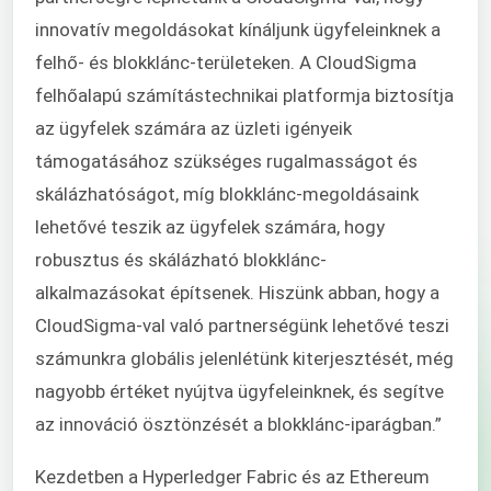
innovatív megoldásokat kínáljunk ügyfeleinknek a
felhő- és blokklánc-területeken. A CloudSigma
felhőalapú számítástechnikai platformja biztosítja
az ügyfelek számára az üzleti igényeik
támogatásához szükséges rugalmasságot és
skálázhatóságot, míg blokklánc-megoldásaink
lehetővé teszik az ügyfelek számára, hogy
robusztus és skálázható blokklánc-
alkalmazásokat építsenek. Hiszünk abban, hogy a
CloudSigma-val való partnerségünk lehetővé teszi
számunkra globális jelenlétünk kiterjesztését, még
nagyobb értéket nyújtva ügyfeleinknek, és segítve
az innováció ösztönzését a blokklánc-iparágban.”
Kezdetben a Hyperledger Fabric és az Ethereum