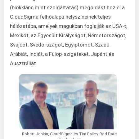
(blokklánc mint szolgáltatás) megoldást hoz el a
CloudSigma felhőalapú helyszíneinek teljes
hálózatába, amelyek magukban foglalják az USA-t,
Mexikót, az Egyesült Királyságot, Németországot,
Svájcot, Svédországot, Egyiptomot, Szaúd-
Arábiát, Indiát, a Fülöp-szig
eteket, Japánt és
Ausztráliát.
Robert Jenkin, CloudSigma és Tim Bailey, Red Date