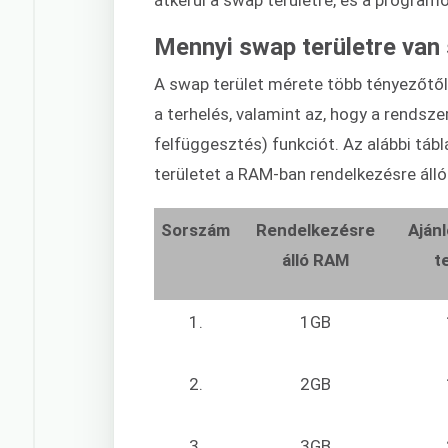
Mennyi swap területre va
A swap terület mérete több tényezőtől 
a terhelés, valamint az, hogy a rendsze
felfüggesztés) funkciót. Az alábbi tábl
területet a RAM-ban rendelkezésre álló 
Sorszám
Rendelkezésre
Aján
álló RAM
t
1.
1GB
2.
2GB
3.
3GB