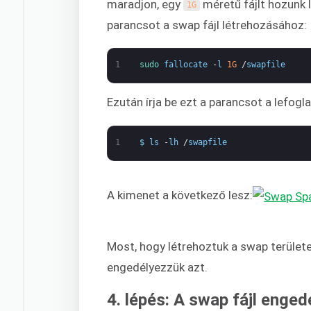
maradjon, egy
méretű fájlt hozunk l
1G
parancsot a swap fájl létrehozásához:
1
sudo 
fallocate
-
l
1G
/
swapfile
Ezután írja be ezt a parancsot a lefogla
1
$
ls
-
lh
/
swapfile
A kimenet a következő lesz:
Most, hogy létrehoztuk a swap terület
engedélyezzük azt.
4. lépés: A swap fájl enge