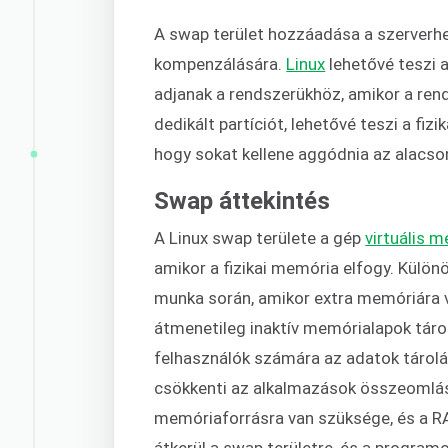
A swap terület hozzáadása a szerverh
kompenzálására.
Linux
lehetővé teszi 
adjanak a rendszerükhöz, amikor a ren
dedikált partíciót, lehetővé teszi a f
hogy sokat kellene aggódnia az alacso
Swap áttekintés
A Linux swap területe a gép
virtuális 
amikor a fizikai memória elfogy. Külö
munka során, amikor extra memóriára v
átmenetileg inaktív memórialapok tárol
felhasználók számára az adatok tárolá
csökkenti az alkalmazások összeomlásá
memóriaforrásra van szüksége, és a RA
átkerül a swap területre, és a program