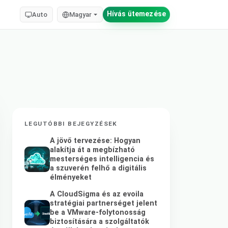
Hívás ütemezése
Auto
Magyar
LEGUTÓBBI BEJEGYZÉSEK
A jövő tervezése: Hogyan
alakítja át a megbízható
mesterséges intelligencia és
a szuverén felhő a digitális
élményeket
A CloudSigma és az evoila
stratégiai partnerséget jelent
be a VMware-folytonosság
biztosítására a szolgáltatók