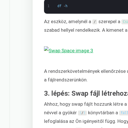
1
df
-
h
Az eszköz, amelynél a
szerepel a
/
Cs
szabad hellyel rendelkezik. A kimenet a
A rendszerkövetelmények ellenőrzése ut
a fájlrendszerünkön.
3. lépés: Swap fájl létreho
Ahhoz, hogy swap fájlt hozzunk létre a 
névvel a gyökér
könyvtárban a
(
/
)
fal
lefoglalása az Ön igényeitől függ. Ho