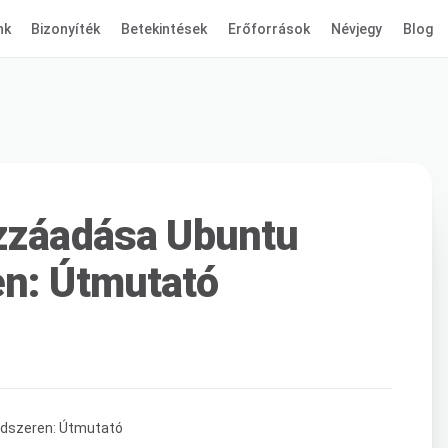
nk
Bizonyíték
Betekintések
Erőforrások
Névjegy
Blog
ozzáadása Ubuntu
en: Útmutató