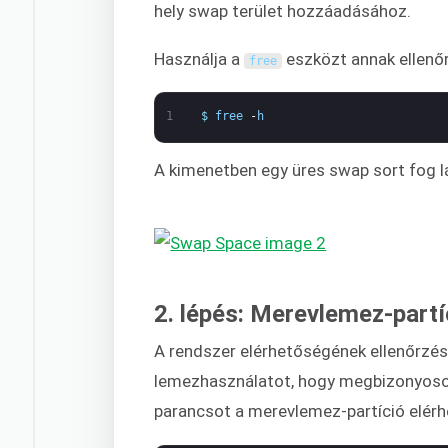
hely swap terület hozzáadásához.
Használja a
eszközt annak ellenőr
free
1
$
free
-
h
A kimenetben egy üres swap sort fog lá
2. lépés: Merevlemez-partí
A rendszer elérhetőségének ellenőrzés
lemezhasználatot, hogy megbizonyosodj
parancsot a merevlemez-partíció elér