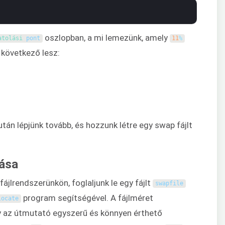
oszlopban, a mi lemezünk, amely
atolási 
pont
11
%
 következő lesz:
án lépjünk tovább, és hozzunk létre egy swap fájlt
zása
fájlrendszerünkön, foglaljunk le egy fájlt
swapfile
program segítségével. A fájlméret
locate
gy az útmutató egyszerű és könnyen érthető