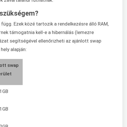
n szükségem?
függ. Ezek közé tartozik a rendelkezésre álló RAM,
rnek támogatnia kell-e a hibernálás (lemezre
ázat segítségével ellenőrizheti az ajánlott swap
hely alapján:
lott swap
erület
1GB
1GB
2GB