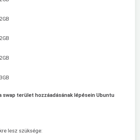
2GB
2GB
2GB
3GB
a swap terület hozzáadásának lépésein Ubuntu
re lesz szüksége: