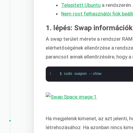
Telepített Ubuntu
a rendszerén.
Nem root
felhasználói
fiók beáll
1. lépés: Swap információk
A swap terület mérete a rendszer RAM-
elérhetőségének ellenőrzése a rendszerb
parancsot annak ellenőrzésére, hogy a 
1
$
sudo 
swapon
--
show
Ha megjelenik kimenet, az azt jelenti,
létrehozásához. Ha azonban nincs kimene