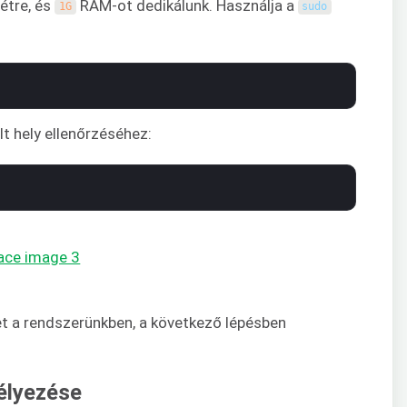
étre, és
RAM-ot dedikálunk. Használja a
1G
sudo
lt hely ellenőrzéséhez:
et a rendszerünkben, a következő lépésben
délyezése