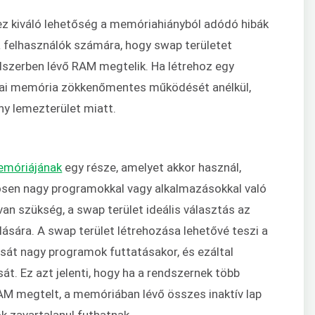
ez kiváló lehetőség a memóriahiányból adódó hibák
a felhasználók számára, hogy swap területet
dszerben lévő RAM megtelik. Ha létrehoz egy
izikai memória zökkenőmentes működését anélkül,
ny lemezterület miatt.
memóriájának
egy része, amelyet akkor használ,
nösen nagy programokkal vagy alkalmazásokkal való
an szükség, a swap terület ideális választás az
ására. A swap terület létrehozása lehetővé teszi a
sát nagy programok futtatásakor, és ezáltal
t. Ez azt jelenti, hogy ha a rendszernek több
M megtelt, a memóriában lévő összes inaktív lap
ok zavartalanul futhatnak.