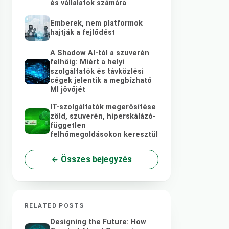
és vállalatok számára
Emberek, nem platformok
hajtják a fejlődést
A Shadow AI-tól a szuverén
felhőig: Miért a helyi
szolgáltatók és távközlési
cégek jelentik a megbízható
MI jövőjét
IT-szolgáltatók megerősítése
zöld, szuverén, hiperskálázó-
független
felhőmegoldásokon keresztül
Összes bejegyzés
RELATED POSTS
Designing the Future: How