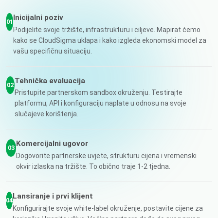
Inicijalni poziv
01
Podijelite svoje tržište, infrastrukturu i ciljeve. Mapirat ćemo
kako se CloudSigma uklapa i kako izgleda ekonomski model za
vašu specifičnu situaciju.
Tehnička evaluacija
02
Pristupite partnerskom sandbox okruženju. Testirajte
platformu, API i konfiguraciju naplate u odnosu na svoje
slučajeve korištenja.
Komercijalni ugovor
03
Dogovorite partnerske uvjete, strukturu cijena i vremenski
okvir izlaska na tržište. To obično traje 1-2 tjedna.
Lansiranje i prvi klijent
04
Konfigurirajte svoje white-label okruženje, postavite cijene za