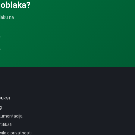
 oblaka?
laku na
SURSI
g
kumentacija
tifikati
vila o privatnosti