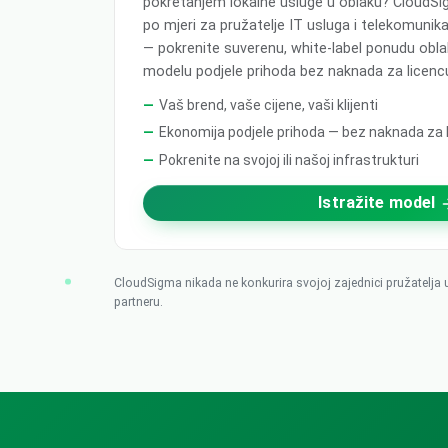
pokretanjem lokalne usluge u oblaku? CloudSi
po mjeri za pružatelje IT usluga i telekomunik
— pokrenite suverenu, white-label ponudu oblak
modelu podjele prihoda bez naknada za licenc
Vaš brend, vaše cijene, vaši klijenti
Ekonomija podjele prihoda — bez naknada za 
Pokrenite na svojoj ili našoj infrastrukturi
Istražite model
CloudSigma nikada ne konkurira svojoj zajednici pružatelja 
partneru.