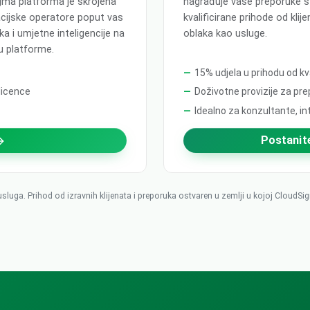
gma platforma je skrojena
nagrađuje vaše preporuke s 
acijske operatore poput vas
kvalificirane prihode od kli
a i umjetne inteligencije na
oblaka kao usluge.
u platforme.
15% udjela u prihodu od kva
licence
Doživotne provizije za pre
Idealno za konzultante, in
Postanit
usluga. Prihod od izravnih klijenata i preporuka ostvaren u zemlji u kojoj Cloud