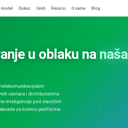
 model
Dokaz
Uvidi
Resursi
O nama
Blog
vanje u oblaku na
naša
telekomunikacijskim
ih centara i distributerima
e inteligencije pod vlastitim
aknada za licencu platforme.