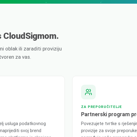
 s CloudSigmom.
i oblak ili zaraditi proviziju
tvoren za vas.
ZA PREPORUČITELJE
Partnerski program p
telj usluga podatkovnog
Povezujete tvrtke s rješenji
unaprijediti svoj brend
provizije za svoje preporu