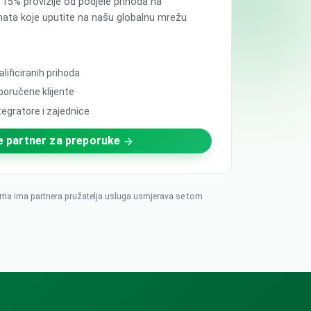
15% provizije od podjele prihoda na
jenata koje uputite na našu globalnu mrežu
lificiranih prihoda
poručene klijente
tegratore i zajednice
e partner za preporuke
Sigma ima partnera pružatelja usluga usmjerava se tom