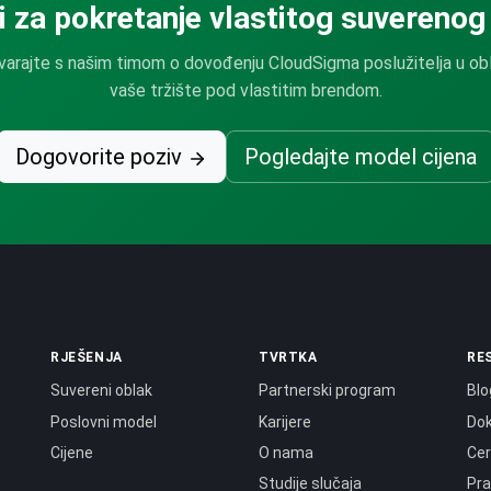
 za pokretanje vlastitog suverenog
arajte s našim timom o dovođenju CloudSigma poslužitelja u ob
vaše tržište pod vlastitim brendom.
Dogovorite poziv
Pogledajte model cijena
RJEŠENJA
TVRTKA
RE
Suvereni oblak
Partnerski program
Blo
Poslovni model
Karijere
Do
Cijene
O nama
Cer
Studije slučaja
Pra