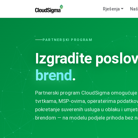
Rješenja
Naš
PARTNERSKI PROGRAM
Izgradite poslo
brend
.
Partnerski program CloudSigma omogućuje 
tvrtkama, MSP-ovima, operaterima podatkovn
pokretanje suverenih usluga u oblaku i umjetn
brendom — na modelu podjele prihoda bez n