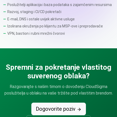
Poslužitelji aplikacija i baza podataka s zajamčenim resursima
Razvoj, staging i CI/CD pokretači
E-mail, DNS i ostale uvijek aktivne usluge
Izolirana okruženja po klijentu za MSP-ove i preprodavače
VPN, bastion i rubni mrežni čvorovi
Spremni za pokretanje vlastitog
suverenog oblaka?
Razgovarajte s našim timom o dovođenju CloudSigma
poslužitelja u oblaku na vaše tržište pod vlastitim brendom.
Dogovorite poziv