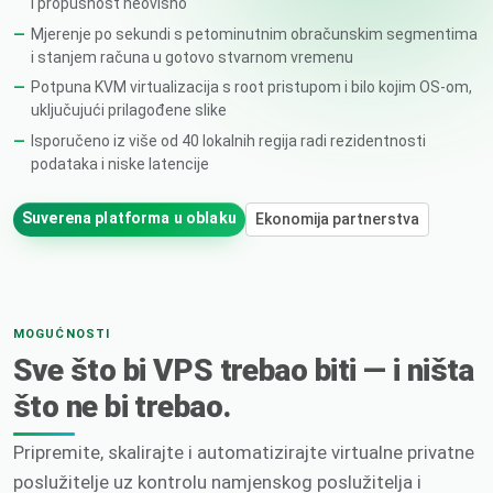
i propusnost neovisno
Mjerenje po sekundi s petominutnim obračunskim segmentima
i stanjem računa u gotovo stvarnom vremenu
Potpuna KVM virtualizacija s root pristupom i bilo kojim OS-om,
uključujući prilagođene slike
Isporučeno iz više od 40 lokalnih regija radi rezidentnosti
podataka i niske latencije
Suverena platforma u oblaku
Ekonomija partnerstva
MOGUĆNOSTI
Sve što bi VPS trebao biti — i ništa
što ne bi trebao.
Pripremite, skalirajte i automatizirajte virtualne privatne
poslužitelje uz kontrolu namjenskog poslužitelja i