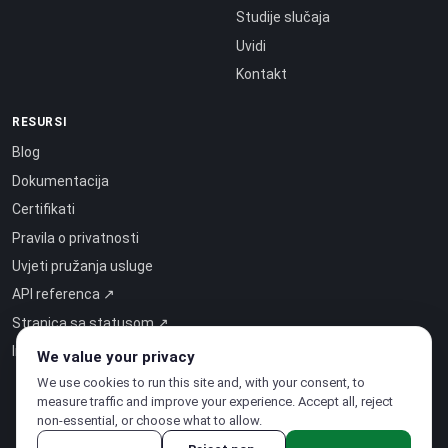
Studije slučaja
Uvidi
Kontakt
RESURSI
Blog
Dokumentacija
Certifikati
Pravila o privatnosti
Uvjeti pružanja usluge
API referenca ↗
Stranica sa statusom ↗
Inteligencija kao usluga ↗
We value your privacy
We use cookies to run this site and, with your consent, to
measure traffic and improve your experience. Accept all, reject
non-essential, or choose what to allow.