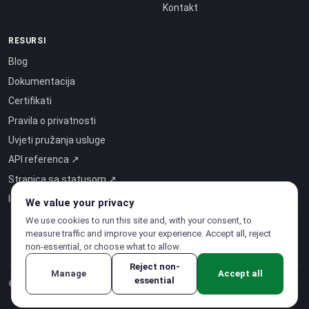
Kontakt
RESURSI
Blog
Dokumentacija
Certifikati
Pravila o privatnosti
Uvjeti pružanja usluge
API referenca ↗
Stranica sa statusom ↗
Inteligencija kao usluga ↗
We value your privacy
We use cookies to run this site and, with your consent, to
measure traffic and improve your experience. Accept all, reject
non-essential, or choose what to allow.
Reject non-
Manage
Accept all
essential
© 2026 CloudSigma Holding AG.
Sva prava pridržana
.