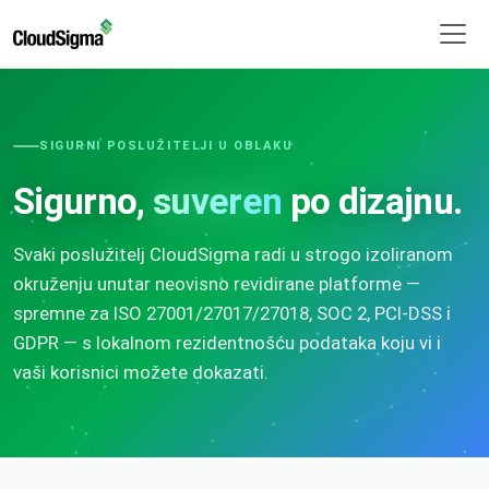
SIGURNI POSLUŽITELJI U OBLAKU
Sigurno,
suveren
po dizajnu.
Svaki poslužitelj CloudSigma radi u strogo izoliranom
okruženju unutar neovisno revidirane platforme —
spremne za ISO 27001/27017/27018, SOC 2, PCI-DSS i
GDPR — s lokalnom rezidentnošću podataka koju vi i
vaši korisnici možete dokazati.