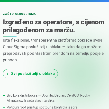
ZAŠTO CLOUDSIGMA
Izgrađeno za operatore, s cijenom
prilagođenom za maržu.
Ista fleksibilna, transparentna platforma pokreće svaki
CloudSigma poslužitelj u oblaku — tako da ga možete
preprodavati pod vlastitim brendom na temelju podjele
prihoda.
Svi poslužitelji u oblaku
Bilo koja distribucija — Ubuntu, Debian, CentOS, Rocky,
AlmaLinux ili vaša vlastita slika
Potpuni root pristup i potpuna kontrola jezgre