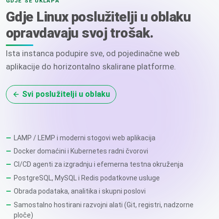
GDJE SE UKLAPA
Gdje Linux poslužitelji u oblaku
opravdavaju svoj trošak.
Ista instanca podupire sve, od pojedinačne web
aplikacije do horizontalno skalirane platforme.
Svi poslužitelji u oblaku
LAMP / LEMP i moderni stogovi web aplikacija
Docker domaćini i Kubernetes radni čvorovi
CI/CD agenti za izgradnju i efemerna testna okruženja
PostgreSQL, MySQL i Redis podatkovne usluge
Obrada podataka, analitika i skupni poslovi
Samostalno hostirani razvojni alati (Git, registri, nadzorne
ploče)