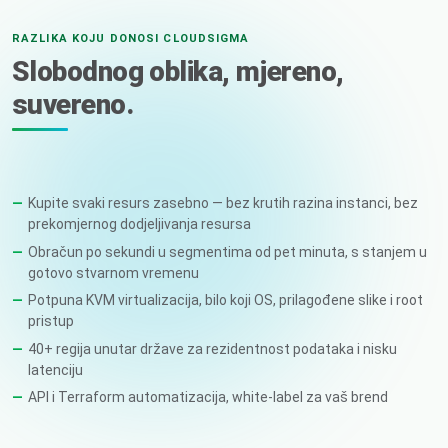
RAZLIKA KOJU DONOSI CLOUDSIGMA
Slobodnog oblika, mjereno,
suvereno.
Kupite svaki resurs zasebno — bez krutih razina instanci, bez
prekomjernog dodjeljivanja resursa
Obračun po sekundi u segmentima od pet minuta, s stanjem u
gotovo stvarnom vremenu
Potpuna KVM virtualizacija, bilo koji OS, prilagođene slike i root
pristup
40+ regija unutar države za rezidentnost podataka i nisku
latenciju
API i Terraform automatizacija, white-label za vaš brend