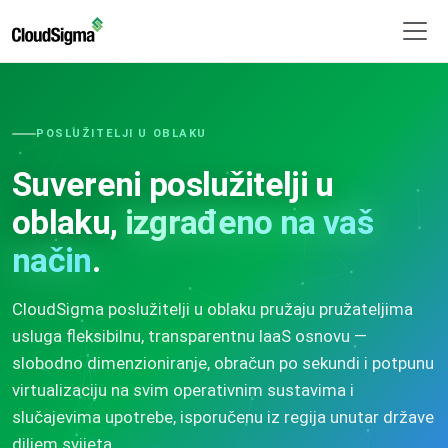
POSLUŽITELJI U OBLAKU
Suvereni poslužitelji u
oblaku,
izgrađeno na vaš
način
.
CloudSigma poslužitelji u oblaku pružaju pružateljima
usluga fleksibilnu, transparentnu IaaS osnovu —
slobodno dimenzioniranje, obračun po sekundi i potpunu
virtualizaciju na svim operativnim sustavima i
slučajevima upotrebe, isporučenu iz regija unutar države
diljem svijeta.