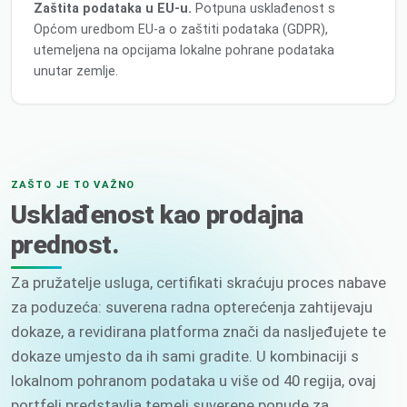
Zaštita podataka u EU-u.
Potpuna usklađenost s
Općom uredbom EU-a o zaštiti podataka (GDPR),
utemeljena na opcijama lokalne pohrane podataka
unutar zemlje.
ZAŠTO JE TO VAŽNO
Usklađenost kao prodajna
prednost.
Za pružatelje usluga, certifikati skraćuju proces nabave
za poduzeća: suverena radna opterećenja zahtijevaju
dokaze, a revidirana platforma znači da nasljeđujete te
dokaze umjesto da ih sami gradite. U kombinaciji s
lokalnom pohranom podataka u više od 40 regija, ovaj
portfelj predstavlja temelj suverene ponude za