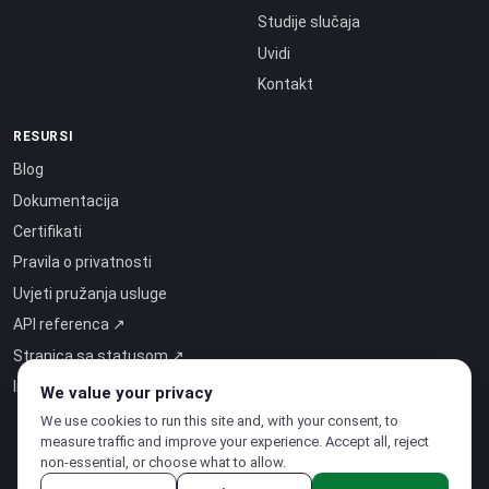
Studije slučaja
Uvidi
Kontakt
RESURSI
Blog
Dokumentacija
Certifikati
Pravila o privatnosti
Uvjeti pružanja usluge
API referenca ↗
Stranica sa statusom ↗
Inteligencija kao usluga ↗
We value your privacy
We use cookies to run this site and, with your consent, to
measure traffic and improve your experience. Accept all, reject
non-essential, or choose what to allow.