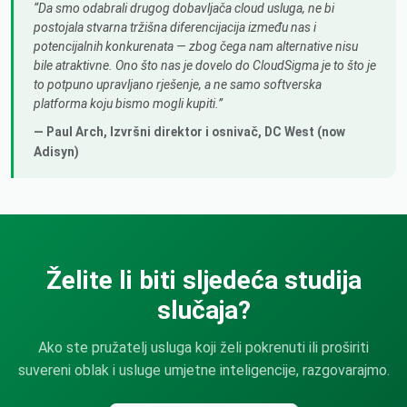
Da smo odabrali drugog dobavljača cloud usluga, ne bi
postojala stvarna tržišna diferencijacija između nas i
potencijalnih konkurenata — zbog čega nam alternative nisu
bile atraktivne. Ono što nas je dovelo do CloudSigma je to što je
to potpuno upravljano rješenje, a ne samo softverska
platforma koju bismo mogli kupiti.
— Paul Arch,
Izvršni direktor i osnivač
, DC West (now
Adisyn)
Želite li biti sljedeća studija
slučaja?
Ako ste pružatelj usluga koji želi pokrenuti ili proširiti
suvereni oblak i usluge umjetne inteligencije, razgovarajmo.