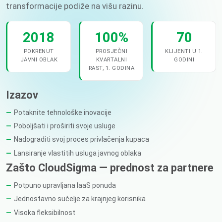
transformacije podiže na višu razinu.
2018
100%
70
POKRENUT
PROSJEČNI
KLIJENTI U 1.
JAVNI OBLAK
KVARTALNI
GODINI
RAST, 1. GODINA
Izazov
Potaknite tehnološke inovacije
Poboljšati i proširiti svoje usluge
Nadograditi svoj proces privlačenja kupaca
Lansiranje vlastitih usluga javnog oblaka
Zašto CloudSigma — prednost za partnere
Potpuno upravljana IaaS ponuda
Jednostavno sučelje za krajnjeg korisnika
Visoka fleksibilnost