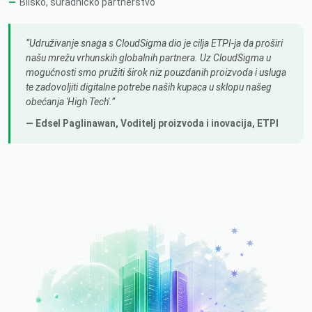
Blisko, suradničko partnerstvo
Udruživanje snaga s CloudSigma dio je cilja ETPI-ja da proširi
našu mrežu vrhunskih globalnih partnera. Uz CloudSigma u
mogućnosti smo pružiti širok niz pouzdanih proizvoda i usluga
te zadovoljiti digitalne potrebe naših kupaca u sklopu našeg
obećanja 'High Tech'.
— Edsel Paglinawan,
Voditelj proizvoda i inovacija
, ETPI