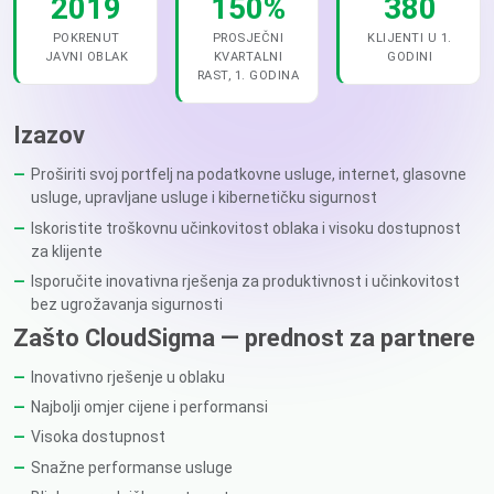
2019
150%
380
POKRENUT
PROSJEČNI
KLIJENTI U 1.
JAVNI OBLAK
KVARTALNI
GODINI
RAST, 1. GODINA
Izazov
Proširiti svoj portfelj na podatkovne usluge, internet, glasovne
usluge, upravljane usluge i kibernetičku sigurnost
Iskoristite troškovnu učinkovitost oblaka i visoku dostupnost
za klijente
Isporučite inovativna rješenja za produktivnost i učinkovitost
bez ugrožavanja sigurnosti
Zašto CloudSigma — prednost za partnere
Inovativno rješenje u oblaku
Najbolji omjer cijene i performansi
Visoka dostupnost
Snažne performanse usluge