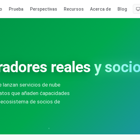
o
Prueba
Perspectivas
Recursos
Acerca de
Blog
radores reales
y socio
lanzan servicios de nube
datos que añaden capacidades
el ecosistema de socios de