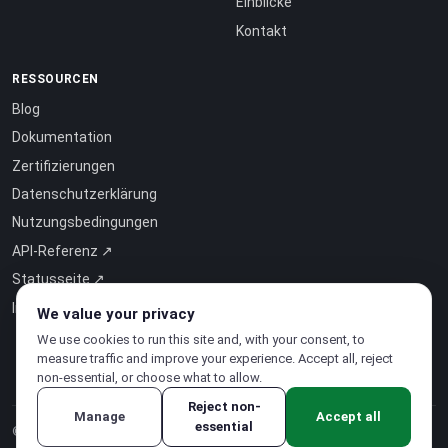
Einblicke
Kontakt
RESSOURCEN
Blog
Dokumentation
Zertifizierungen
Datenschutzerklärung
Nutzungsbedingungen
API-Referenz ↗
Statusseite ↗
Intelligence-as-a-Service ↗
We value your privacy
We use cookies to run this site and, with your consent, to
measure traffic and improve your experience. Accept all, reject
non-essential, or choose what to allow.
Reject non-
Manage
Accept all
essential
© 2026 CloudSigma Holding AG.
Alle Rechte vorbehalten
.