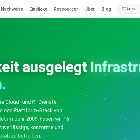
Nachweise
Einblicke
Ressourcen
Über
Blog
Auto
keit ausgelegt
Infrast
.
ne Cloud- und KI-Dienste
ne den Plattform-Stack von
t im Jahr 2009, haben wir 16
 zuverlässige, konforme und
stab zu betreiben.