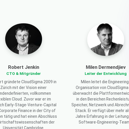
Robert Jenkin
Milen Dermendjiev
CTO & Mitgründer
Leiter der Entwicklung
rt gründete CloudSigma 2009 in
Milen leitet die Engineering
Zürich mit der Vision einer
Organisation von CloudSigma
ndendefinierten, vollkommen
überwacht die Plattformentwic
exiblen Cloud. Zuvor war er im
in den Bereichen Rechenleist
ch Early-Stage-Venture-Capital
Speicher, Netzwerk und Abrech
Corporate Finance in der City of
Stack. Er verfügt über mehr al
n tätig und hat einen Abschluss
Jahre Erfahrung in der Leitung
Wirtschaftswissenschaften der
Software-Engineering-Team
Universität Cambridge.