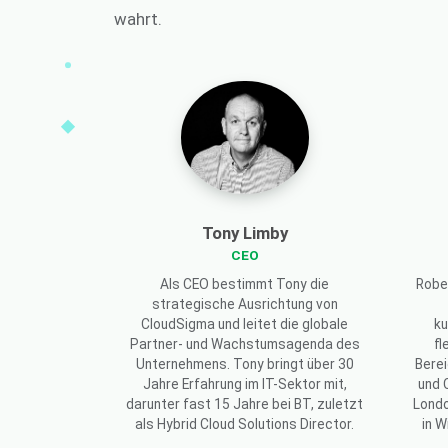
wahrt.
Tony Limby
CEO
Als CEO bestimmt Tony die
Robe
strategische Ausrichtung von
CloudSigma und leitet die globale
ku
Partner- und Wachstumsagenda des
fl
Unternehmens. Tony bringt über 30
Berei
Jahre Erfahrung im IT-Sektor mit,
und 
darunter fast 15 Jahre bei BT, zuletzt
Londo
als Hybrid Cloud Solutions Director.
in 