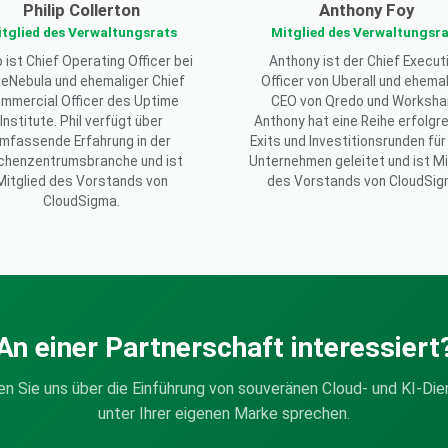
Philip Collerton
Anthony Foy
tglied des Verwaltungsrats
Mitglied des Verwaltungsr
p ist Chief Operating Officer bei
Anthony ist der Chief Execut
eNebula und ehemaliger Chief
Officer von Uberall und ehemal
mmercial Officer des Uptime
CEO von Qredo und Worksha
Institute. Phil verfügt über
Anthony hat eine Reihe erfolgr
mfassende Erfahrung in der
Exits und Investitionsrunden für
chenzentrumsbranche und ist
Unternehmen geleitet und ist Mi
Mitglied des Vorstands von
des Vorstands von CloudSig
CloudSigma.
An einer Partnerschaft interessiert
n Sie uns über die Einführung von souveränen Cloud- und KI-Di
unter Ihrer eigenen Marke sprechen.