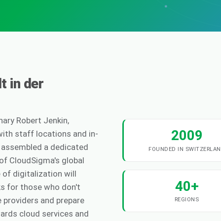
t in der
nary Robert Jenkin,
2009
ith staff locations and in-
s assembled a dedicated
FOUNDED IN SWITZERLA
of CloudSigma's global
f digitalization will
40+
ks for those who don't
e providers and prepare
REGIONS
wards cloud services and