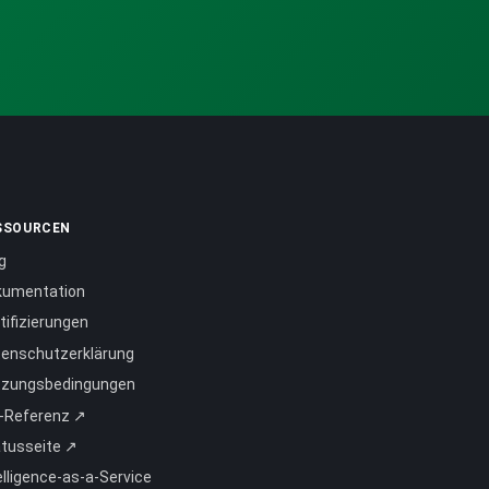
SSOURCEN
g
kumentation
tifizierungen
enschutzerklärung
tzungsbedingungen
-Referenz ↗
tusseite ↗
elligence-as-a-Service